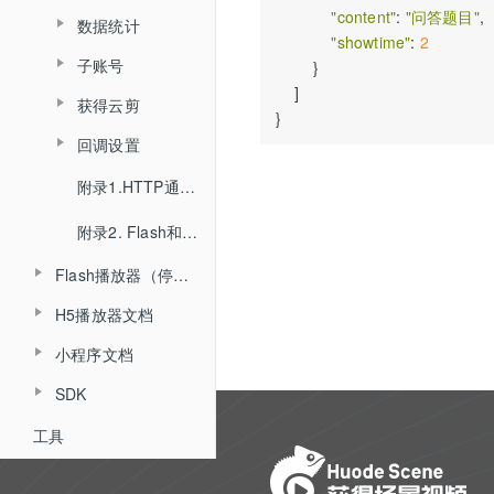
获取一个视频所有答题器
课堂练习详情查询
H5播放器
添加素材
"content"
: 
"问答题目"
,

数据统计
提交AI视频总结任务
获取语音转写字幕下载地址
删除关联记录
"showtime"
: 
2
修改答题器
广告中心
基础设置
课堂练习题目列表查询
项目编辑
子账号
播放量统计
        }

批量获取AI视频总结任务
批量获取语音转写字幕下载地址
数据中心
    ]

广告管理
LOGO
课堂练习题目详情查询
获得云剪
播放时长统计
用户维度
获取子账号列表
全局设置
数据总览
广告统计
皮肤
回调设置
观众量统计
媒资管理
视频维度
用户维度
课堂练习题目编辑
按小时统计
基础设置
视频统计
上传媒资
上传视频回调
视频维度
用户维度
新增观众量统计
获取媒资列表
按小时统计
按小时统计
附录1.HTTP通信加密算法
缓冲片头
课堂练习题目删除
按天统计
水印设置
用户统计
播放比例统计
媒资分类管理
用户维度
审核删除视频回调
检验视频是否添加到媒资
获取上传视频回调设置信息
按小时统计
按小时统计
获取单个媒资
按天统计
按天统计
附录2. Flash和JavaScript交互
右侧菜单
H5黑白名单
剪辑工程
用户维度
播放量排行统计
剪辑合并视频回调
查询分类列表
获取审核删除视频回调设置信息
按小时统计
问答统计
同步点播视频到媒资库
设置上传视频回调
按天统计
按天统计
Flash播放器（停止更新）
更新媒资信息
鼠标右键
剪辑合成
视频维度
域名播放量统计
获取播放量排行
创建云剪工程
获取剪辑合并视频回调设置信息
按天统计
访客信息收集
创建分类
设置审核删除视频回调
按天统计
H5播放器文档
接口说明
取消本地上传媒资
删除媒资
资源使用
用户维度
域名播放时长统计
查询剪辑合成列表
按天统计
修改云剪工程
设置剪辑合并视频回调
小程序文档
使用说明
修改分类
配置说明
获取媒资导入状态
sdk
视频维度
用户维度
设备类型播放量统计
获取媒资空间使用详情
按天统计
查询剪辑合成详情
SDK
小程序插件-new
获取云剪工程列表
相关API
删除分类
插件介绍
回调
视频维度
用户维度
操作系统播放量统计
按天统计
按天统计
获取sdk访问token
获取剪辑时长使用详情
工具
播放SDK-iOS
SDK对接
获取单个云剪工程
播放器错误码
兼容性说明
字幕功能
用户维度
浏览器播放量统计
回调说明
按天统计
按天统计
播放SDK-Android
删除云剪工程
常见问题
弹幕功能