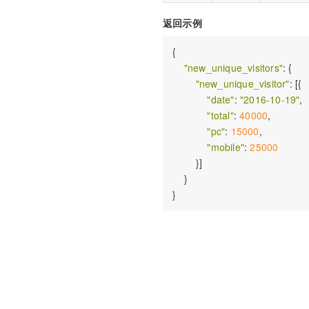
返回示例
{

"new_unique_visitors"
: {

"new_unique_visitor"
: [{

"date"
: 
"2016-10-19"
,

"total"
: 
40000
,

"pc"
: 
15000
,

"mobile"
: 
25000
        }]

    }
