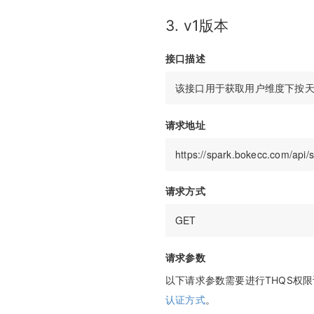
3. v1版本
接口描述
请求地址
请求方式
请求参数
以下请求参数需要进行THQS权
认证方式
。