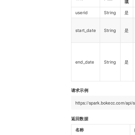
填
userid
String
是
start_date
String
是
end_date
String
是
请求示例
返回数据
名称