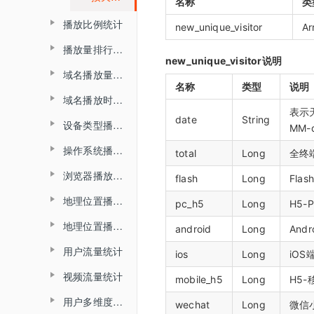
名称
类
H5播放器
添加素材
播放比例统计
new_unique_visitor
Ar
广告中心
基础设置
项目编辑
用户维度
播放量排行统计
数据中心
广告管理
new_unique_visitor说明
LOGO
视频维度
域名播放量统计
获取播放量排行
按天统计
全局设置
数据总览
名称
类型
说明
广告统计
皮肤
用户维度
域名播放时长统计
按天统计
基础设置
表示
视频统计
缓冲片头
date
String
视频维度
用户维度
设备类型播放量统计
按天统计
MM-
水印设置
用户统计
右侧菜单
视频维度
用户维度
操作系统播放量统计
按天统计
按天统计
total
Long
全终
H5黑白名单
问答统计
用户维度
浏览器播放量统计
按天统计
按天统计
鼠标右键
flash
Long
Fla
访客信息收集
用户维度
地理位置播放量统计
按天统计
pc_h5
Long
H5
用户维度
地理位置播放时长统计
按天统计
android
Long
And
用户流量统计
视频维度
用户维度
按天统计
ios
Long
iO
视频流量统计
视频维度
获取小时维度的流量信息
按天统计
按天统计
mobile_h5
Long
H5
用户多维度流量统计
获取小时维度的流量信息
按天统计
wechat
Long
微信
获取天维度的流量信息