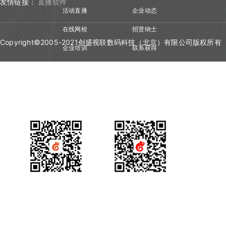
友情链接：
直播软件
活动直播
企业动态
在线网校
招贤纳士
Copyright©2005-2021创盛视联数码科技（北京）有限公司版权所有
企业培训
联系获得
视频会议
技术资质
产品咨询
获得场景视频公众号