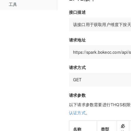
回调
获取sdk访问token
获取剪辑时长使用详情
工具
播放SDK-iOS
SDK对接
获取单个云剪工程
播放器错误码
兼容性说明
字幕功能
回调说明
接口描述
播放SDK-Android
删除云剪工程
常见问题
弹幕功能
媒资上传回调内容
短视频SDK-iOS
跑马灯插件
剪辑合成回调内容
短视频SDK-Android
请求地址
问答功能
uniappSDK
SDKSID接口验证指南
请求方式
请求参数
以下请求参数需要进行THQS权
认证方式
。
必
名称
类型