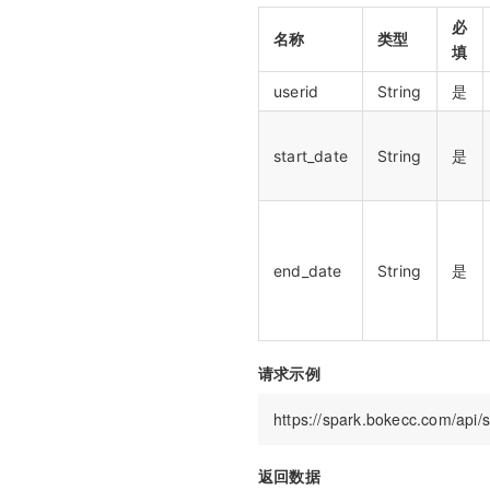
必
名称
类型
填
userid
String
是
start_date
String
是
end_date
String
是
请求示例
返回数据