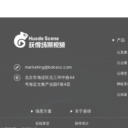
产品
云直播
云点播
marketing@bokecc.com
云课堂
北京市海淀区北三环中路44
号海淀文教产业园F座4层
网校系
云加速
场景方案
关于获得
在线课堂
获得简介