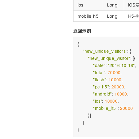
ios
Long
iO
mobile_h5
Long
H5
返回示例
{

"new_unique_visitors"
: {

"new_unique_visitor"
: [{

"date"
: 
"2016-10-18"
,

"total"
: 
70000
,

"flash"
: 
10000
,

"pc_h5"
: 
20000
,

"android"
: 
10000
,

"ios"
: 
10000
,

"mobile_h5"
: 
20000
        }]

    }
