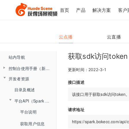
首页
产品
解决方案
客户
云点播
云直播
获取sdk访问token
站内导航
控制台使用手册（新版）
更新时间：2022-3-1
开发者资源
目录
接口描述
目录及概述
快速入门
平台API（Spark API）
视频管理
请求地址
平台说明
密钥管理
视频上传
获取用户信息
授权播放
基础信息