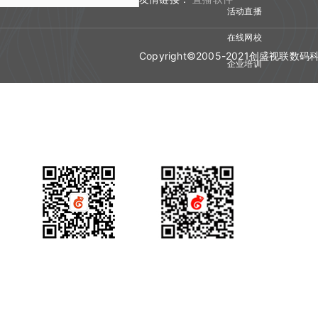
用户自定义ID
活动直播
获取用户自定义参数播放记录日志
播放SDK-Android
常见问题
弹幕功能
视频自定义ID
小时维度流量数据
在线网校
获取视频自定义参数播放记录日志
短视频SDK-iOS
Copyright©2005-2021创盛视
跑马灯插件
小时维度流量数据
小时维度流量数据详情
企业培训
短视频SDK-Android
问答功能
小时维度流量数据详情
天维度的流量数据
视频会议
uniappSDK
天维度的流量数据
天维度流量数据详情
SDKSID接口验证指南
天维度的流量数据详情
月维度的流量数据
带宽详情信息统计
产品咨询
获得场景视频公众号