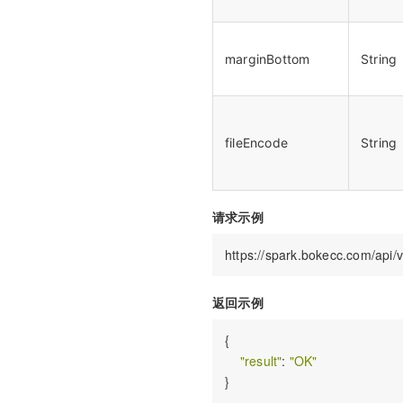
marginBottom
String
fileEncode
String
请求示例
返回示例
{

"result"
: 
"OK"