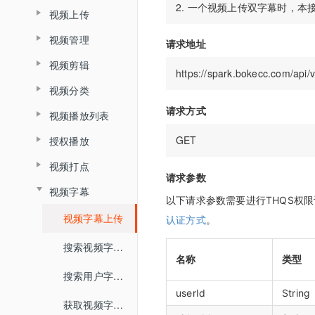
视频上传
回调设置
视频打点
视频管理
Flash视频上传
请求地址
应用下载
视频问答
视频剪辑
搜索视频
HTTP视频上传(断点续传)
名词解释
视频答题器
视频分类
视频剪辑合并
获取视频信息
视频处理完成后的回调
常见问题
课堂练习
请求方式
视频播放列表
获取视频分类
批量获取视频信息
视频抓取
AI制课
知识点
授权播放
获取视频播放列表
获取视频子分类
编辑视频信息
视频审核删除回调
字幕
视频打点
获取授权播放设置信息
创建视频播放列表
创建视频分类
请求参数
删除视频
视频字幕
三分屏课件
获取视频打点信息
设置授权播放
编辑视频播放列表
以下请求参数需要进行THQS权
编辑视频分类
获取视频原片下载地址
视频字幕上传
认证方式
。
H5扩展
批量获取视频打点信息
删除视频播放列表
删除视频分类
申请下载原片
搜索视频字幕信息
屏蔽视频
新增或编辑视频打点信息
按视频播放列表获取视频信息
名称
类型
按分类获取视频信息
获取视频播放代码
搜索用户字幕信息
删除视频
删除视频打点信息
userId
String
设置视频播放地址有效时长
获取视频字幕列表
裁剪视频