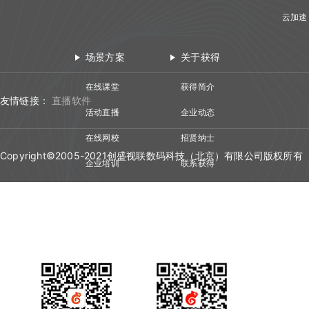
云加速
场景方案
关于获得
在线课堂
获得简介
友情链接：
直播软件
活动直播
企业动态
在线网校
招贤纳士
Copyright©2005-2021创盛视联数码科技（北京）有限公司版权所有
企业培训
联系获得
视频会议
技术资质