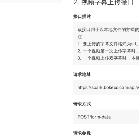
2. 视频字幕上传接口
用户维度
浏览器播放量统计
回调说明
按天统计
按天统计
播放SDK-Android
删除云剪工程
常见问题
弹幕功能
用户维度
地理位置播放量统计
按天统计
接口描述
媒资上传回调内容
短视频SDK-iOS
跑马灯插件
用户维度
地理位置播放时长统计
按天统计
该接口用于以本地文件的方式的
剪辑合成回调内容
短视频SDK-Android
注：

用户流量统计
视频维度
用户维度
问答功能
按天统计
1. 要上传的字幕文件格式为srt。
uniappSDK
视频流量统计
视频维度
获取小时维度的流量信息
按天统计
按天统计
2. 一个视频第一次上传字幕时，s
用户多维度流量统计
SDKSID接口验证指南
获取小时维度的流量信息
按天统计
获取天维度的流量信息
播放记录日志统计
获取小时维度的流量信息
获取天维度的流量信息
获取月维度的流量信息
请求地址
实时播放记录日志统计
获取视频播放记录日志
获取天维度的流量信息
自定义ID流量数据统计
用户实时自定义参数播放记录日志
获取用户播放记录日志
获取月维度的流量信息
请求方式
用户自定义ID
获取用户自定义参数播放记录日志
视频自定义ID
小时维度流量数据
获取视频自定义参数播放记录日志
小时维度流量数据
小时维度流量数据详情
请求参数