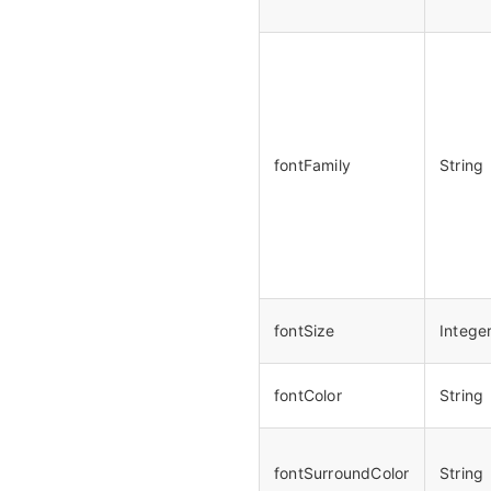
fontFamily
String
fontSize
Intege
fontColor
String
fontSurroundColor
String