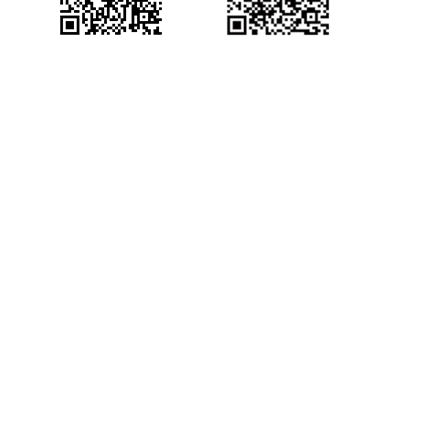
产品咨询
获得场景视频公众号