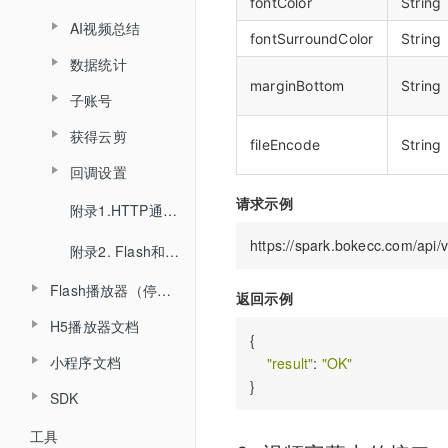
fontColor
String
获取一个答题器详情
课堂练习删除
H5播放器
添加素材
获取视频问答列表
AI视频总结
提交语音转写任务
查询相关关联记录
fontSurroundColor
String
新增或修改知识点
获取一个视频所有答题器
广告中心
基础设置
课堂练习详情查询
项目编辑
获取视频问答答题记录
数据统计
提交AI视频总结任务
获取语音转写字幕下载地址
删除关联记录
数据中心
广告管理
修改答题器
marginBottom
String
LOGO
课堂练习题目列表查询
获取视频问答自定义用户ID答题记录
子账号
播放量统计
批量获取AI视频总结任务
批量获取语音转写字幕下载地址
全局设置
数据总览
广告统计
皮肤
课堂练习题目详情查询
获得云剪
播放时长统计
用户维度
获取子账号列表
fileEncode
String
基础设置
视频统计
缓冲片头
回调设置
观众量统计
媒资管理
视频维度
用户维度
课堂练习题目编辑
按小时统计
水印设置
用户统计
请求示例
上传媒资
上传视频回调
视频维度
用户维度
新增观众量统计
获取媒资列表
按小时统计
按小时统计
附录1.HTTP通信加密算法
右侧菜单
课堂练习题目删除
按天统计
H5黑白名单
问答统计
播放比例统计
媒资分类管理
用户维度
审核删除视频回调
检验视频是否添加到媒资
获取上传视频回调设置信息
按小时统计
按小时统计
获取单个媒资
按天统计
按天统计
附录2. Flash和JavaScript交互
鼠标右键
访客信息收集
剪辑工程
用户维度
播放量排行统计
剪辑合并视频回调
查询分类列表
获取审核删除视频回调设置信息
按小时统计
同步点播视频到媒资库
设置上传视频回调
按天统计
按天统计
Flash播放器（停止更新）
更新媒资信息
返回示例
剪辑合成
视频维度
域名播放量统计
获取播放量排行
创建云剪工程
获取剪辑合并视频回调设置信息
按天统计
创建分类
设置审核删除视频回调
按天统计
H5播放器文档
接口说明
取消本地上传媒资
删除媒资
{

资源使用
用户维度
域名播放时长统计
查询剪辑合成列表
按天统计
修改云剪工程
设置剪辑合并视频回调
小程序文档
"result"
: 
"OK"
使用说明
修改分类
配置说明
获取媒资导入状态
sdk
视频维度
用户维度
设备类型播放量统计
获取媒资空间使用详情
按天统计
查询剪辑合成详情
SDK
小程序插件-new
获取云剪工程列表
相关API
删除分类
插件介绍
回调
视频维度
用户维度
操作系统播放量统计
按天统计
按天统计
获取sdk访问token
获取剪辑时长使用详情
工具
播放SDK-iOS
SDK对接
获取单个云剪工程
播放器错误码
兼容性说明
字幕功能