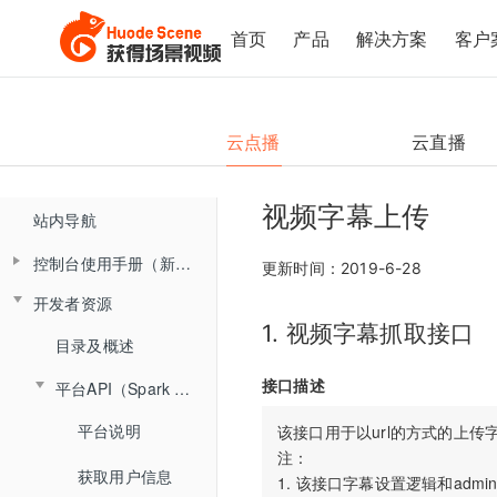
首页
产品
解决方案
客户
云点播
云直播
视频字幕上传
站内导航
控制台使用手册（新版）
更新时间：2019-6-28
开发者资源
目录
1. 视频字幕抓取接口
目录及概述
快速入门
接口描述
平台API（Spark API）
视频管理
平台说明
该接口用于以url的方式的上传字
密钥管理
视频上传
注：

获取用户信息
授权播放
基础信息
1. 该接口字幕设置逻辑和ad