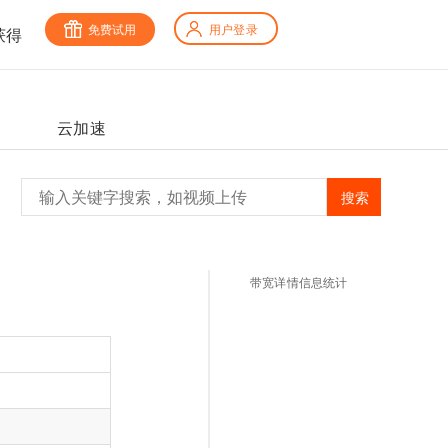
免费试用
用户登录
获得
云加速
搜索
带宽详情信息统计