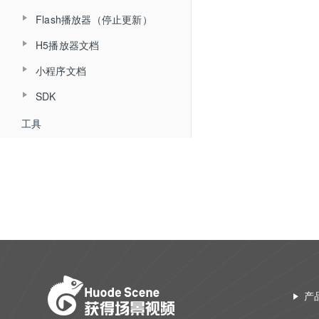
剪辑工程
剪辑合并视频回调
查询分类列表
获取审核删除视频回调设置信息
同步点播视频到媒资库
设置上传视频回调
Flash播放器（停止更新）
更新媒资信息
剪辑合成
创建云剪工程
获取剪辑合并视频回调设置信息
创建分类
设置审核删除视频回调
H5播放器文档
接口说明
取消本地上传媒资
删除媒资
资源使用
查询剪辑合成列表
修改云剪工程
设置剪辑合并视频回调
小程序文档
使用说明
修改分类
配置说明
获取媒资导入状态
sdk
获取媒资空间使用详情
查询剪辑合成详情
SDK
小程序插件-new
获取云剪工程列表
相关API
删除分类
插件介绍
回调
获取sdk访问token
获取剪辑时长使用详情
工具
播放SDK-iOS
SDK对接
获取单个云剪工程
播放器错误码
兼容性说明
字幕功能
回调说明
播放SDK-Android
删除云剪工程
常见问题
弹幕功能
媒资上传回调内容
短视频SDK-iOS
跑马灯插件
剪辑合成回调内容
短视频SDK-Android
问答功能
uniappSDK
SDKSID接口验证指南
产