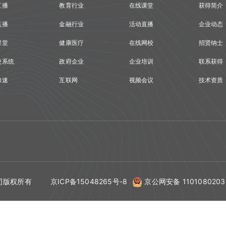
直播
教育行业
在线课堂
获得简介
点播
金融行业
活动直播
企业动态
课堂
健康医疗
在线网校
招贤纳士
校系统
政府企业
企业培训
联系获得
加速
互联网
视频会议
技术资质
京ICP备15048265号-8
京公网安备 1101080203
公司版权所有