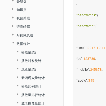
答题器
课堂练习列表查询
修改视频问答
视频封面上传
修改单个视频播放密码
{

获取视频字幕内容
导出视频
知识点
创建答题器
课堂练习新增
删除视频问答
获取视频md5
批量修改视频播放密码
"bandwidths"
:{

编辑视频字幕内容
批量操作
视频关联
获取知识点详情
删除答题器
课堂练习编辑
获取视频问答详情
删除视频字幕
"bandwidth"
:[

视频发布
语音转写
关联或解除视频关联
删除知识点
获取一个答题器详情
课堂练习删除
获取视频问答列表
AI视频总结
获取视频字幕下载地址
提交语音转写任务
播放列表
查询相关关联记录
{

新增或修改知识点
获取一个视频所有答题器
课堂练习详情查询
获取视频问答答题记录
数据统计
提交AI视频总结任务
分类管理
创建播放列表
获取语音转写字幕下载地址
删除关联记录
“time”:”
2017
-12
-11
修改答题器
课堂练习题目列表查询
获取视频问答自定义用户ID答题记录
播放量统计
剪辑管理
创建视频分类
批量获取AI视频总结任务
播放顺序管理
批量获取语音转写字幕下载地址
“pc”:
123789
,

课堂练习题目详情查询
播放时长统计
用户维度
清晰度管理
合并视频
编辑分类
设置播放列表样式
观众量统计
视频维度
用户维度
课堂练习题目编辑
“mobile”:
345678
,

按小时统计
视频同步
分类设置
发布播放列表
新增观众量统计
视频维度
用户维度
按小时统计
按小时统计
课堂练习题目删除
按天统计
“audio”:
345
视频预热
播放比例统计
用户维度
按小时统计
按小时统计
按天统计
按天统计
视频笔记
},

播放量排行统计
用户维度
按小时统计
按天统计
按天统计
获得云剪
…

域名播放量统计
视频维度
获取播放量排行
按天统计
按天统计