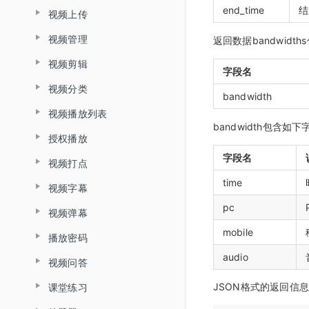
end_time
结
视频上传
回调设置
视频打点
视频管理
Flash视频上传
返回数据bandwidt
应用下载
视频问答
视频剪辑
搜索视频
HTTP视频上传(断点续传)
字段名
名词解释
视频答题器
视频分类
视频剪辑合并
获取视频信息
视频处理完成后的回调
bandwidth
常见问题
课堂练习
视频播放列表
获取视频分类
批量获取视频信息
视频抓取
bandwidth包含如下
AI制课
知识点
授权播放
获取视频播放列表
获取视频子分类
编辑视频信息
视频审核删除回调
字段名
字幕
视频打点
获取授权播放设置信息
创建视频播放列表
创建视频分类
删除视频
time
视频字幕
三分屏课件
获取视频打点信息
设置授权播放
编辑视频播放列表
编辑视频分类
获取视频原片下载地址
pc
视频弹幕
视频字幕上传
H5扩展
批量获取视频打点信息
删除视频播放列表
删除视频分类
mobile
申请下载原片
播放密码
获取视频弹幕信息
搜索视频字幕信息
屏蔽视频
新增或编辑视频打点信息
按视频播放列表获取视频信息
按分类获取视频信息
audio
视频问答
获取视频播放代码
获取单个视频播放密码
搜索用户字幕信息
删除视频
删除视频打点信息
课堂练习
JSON格式的返回信
新增视频问答
设置视频播放地址有效时长
批量获取视频的播放密码
获取视频字幕列表
裁剪视频