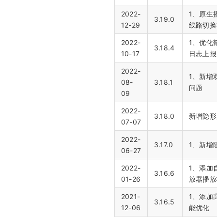
2022-
1、原生
3.19.0
12-29
线路切换
2022-
1、优化
3.18.4
10-17
日志上报
2022-
1、新增
08-
3.18.1
问题
09
2022-
3.18.0
新增隐形
07-07
2022-
3.17.0
1、新增
06-27
2022-
1、添加
3.16.6
01-26
放器播放
2021-
1、添加
3.16.5
12-06
能优化