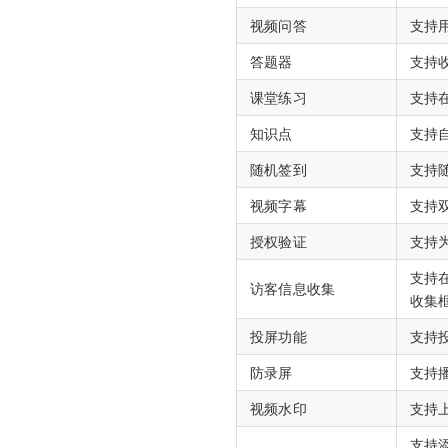
答题器
课堂练习列表查询
修改视频问答
视频封面上传
修改单个视频播放密码
获取视频字幕内容
视频问答
支持
导出视频
知识点
创建答题器
课堂练习新增
删除视频问答
获取视频md5
批量修改视频播放密码
答题器
支持
编辑视频字幕内容
批量操作
视频关联
获取知识点详情
删除答题器
课堂练习编辑
获取视频问答详情
课堂练习
支持
删除视频字幕
视频发布
语音转写
关联或解除视频关联
删除知识点
获取一个答题器详情
课堂练习删除
获取视频问答列表
知识点
支持
AI视频总结
获取视频字幕下载地址
提交语音转写任务
播放列表
查询相关关联记录
新增或修改知识点
获取一个视频所有答题器
课堂练习详情查询
随机签到
支持
获取视频问答答题记录
数据统计
提交AI视频总结任务
分类管理
创建播放列表
获取语音转写字幕下载地址
删除关联记录
修改答题器
视频字幕
支持
课堂练习题目列表查询
获取视频问答自定义用户ID答题记录
子账号
播放量统计
剪辑管理
创建视频分类
批量获取AI视频总结任务
播放顺序管理
批量获取语音转写字幕下载地址
授权验证
支持
课堂练习题目详情查询
获得云剪
播放时长统计
用户维度
获取子账号列表
清晰度管理
合并视频
编辑分类
设置播放列表样式
支持
访客信息收集
回调设置
观众量统计
媒资管理
视频维度
用户维度
课堂练习题目编辑
按小时统计
视频同步
收集
分类设置
发布播放列表
上传媒资
上传视频回调
视频维度
用户维度
新增观众量统计
获取媒资列表
按小时统计
按小时统计
附录1.HTTP通信加密算法
课堂练习题目删除
按天统计
投屏功能
支持
视频预热
播放比例统计
媒资分类管理
用户维度
审核删除视频回调
检验视频是否添加到媒资
获取上传视频回调设置信息
按小时统计
按小时统计
获取单个媒资
按天统计
按天统计
附录2. Flash和JavaScript交互
防录屏
支持
视频笔记
剪辑工程
用户维度
播放量排行统计
剪辑合并视频回调
查询分类列表
获取审核删除视频回调设置信息
按小时统计
同步点播视频到媒资库
设置上传视频回调
按天统计
按天统计
视频水印
支持
更新媒资信息
获得云剪
剪辑合成
视频维度
域名播放量统计
获取播放量排行
创建云剪工程
获取剪辑合并视频回调设置信息
按天统计
创建分类
设置审核删除视频回调
按天统计
支持