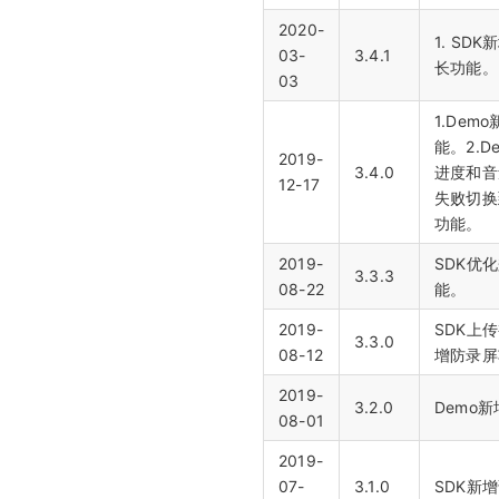
2020-
1. S
03-
3.4.1
长功能。
03
1.De
能。2.
2019-
3.4.0
进度和音
12-17
失败切换
功能。
2019-
SDK优
3.3.3
08-22
能。
2019-
SDK上
3.3.0
08-12
增防录屏
2019-
3.2.0
Demo
08-01
2019-
07-
3.1.0
SDK新