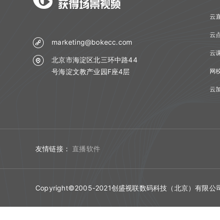
播放SDK-Android
视频分类
视频剪辑合并
常见问题
获取视频信息
弹幕功能
视频处理完成后的回调
云
视频播放列表
短视频SDK-iOS
获取视频分类
批量获取视频信息
跑马灯插件
视频抓取
云
授权播放
获取视频播放列表
marketing@bokecc.com
短视频SDK-Android
获取视频子分类
编辑视频信息
问答功能
视频审核删除回调
云
视频打点
获取授权播放设置信息
北京市海淀区北三环中路44
创建视频播放列表
uniappSDK
创建视频分类
删除视频
号海淀文教产业园F座4层
网
视频字幕
获取视频打点信息
设置授权播放
编辑视频播放列表
SDKSID接口验证指南
编辑视频分类
获取视频原片下载地址
云
视频弹幕
视频字幕上传
批量获取视频打点信息
删除视频播放列表
删除视频分类
申请下载原片
播放密码
获取视频弹幕信息
搜索视频字幕信息
新增或编辑视频打点信息
按视频播放列表获取视频信息
按分类获取视频信息
视频问答
获取视频播放代码
获取单个视频播放密码
搜索用户字幕信息
删除视频打点信息
课堂练习
新增视频问答
友情链接：
直播软件
设置视频播放地址有效时长
批量获取视频的播放密码
获取视频字幕列表
答题器
课堂练习列表查询
修改视频问答
视频封面上传
修改单个视频播放密码
获取视频字幕内容
知识点
创建答题器
课堂练习新增
Copyright©2005-2021创盛视联数码科技（北京）有限
删除视频问答
获取视频md5
批量修改视频播放密码
编辑视频字幕内容
视频关联
获取知识点详情
删除答题器
课堂练习编辑
获取视频问答详情
删除视频字幕
语音转写
关联或解除视频关联