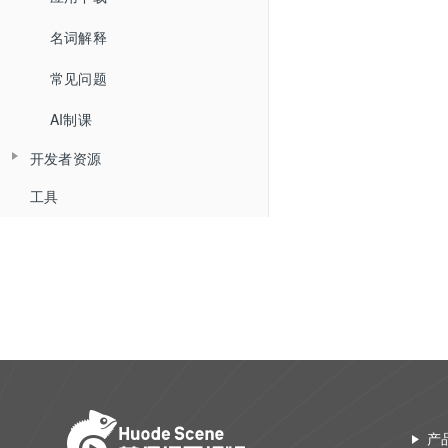
名词解释
常见问题
AI制课
开发者资源
工具
目录及概述
平台API（Spark API）
Flash播放器（停止更新）
平台说明
H5播放器文档
接口说明
获取用户信息
小程序文档
使用说明
配置说明
视频上传
SDK
小程序插件-new
相关API
视频管理
插件介绍
Flash视频上传
播放SDK-iOS
SDK对接
视频剪辑
播放器错误码
兼容性说明
搜索视频
字幕功能
HTTP视频上传(断点续传)
产