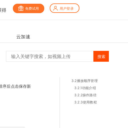
免费试用
用户登录
获得
云加速
搜索
3.2播放顺序管理
排序后点击保存新
3.2.1功能介绍
3.2.2操作路径
3.2.3使用教程