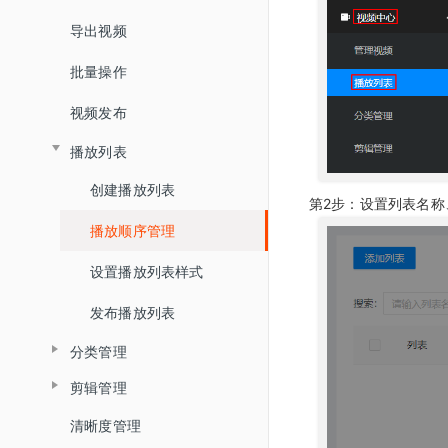
导出视频
批量操作
视频发布
播放列表
创建播放列表
第2步：设置列表名称
播放顺序管理
设置播放列表样式
发布播放列表
分类管理
剪辑管理
创建视频分类
清晰度管理
合并视频
编辑分类