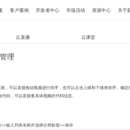
案
客户案例
开发者中心
市场活动
资源中心
关于
云直播
云课堂
序管理
页面，可以直接拖动视频进行排序，也可以点击上移和下移来排序，确定
面代码，可以直接看具体视频的代码信息。
>>输入列表名称并选择分类标签>>保存