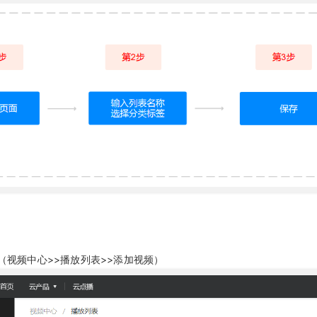
（视频中心>>播放列表>>添加视频）