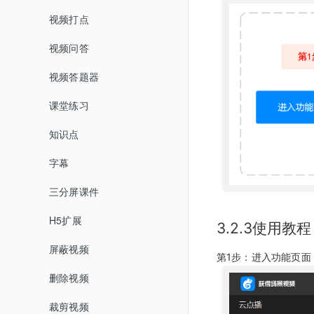
视频打点
视频问答
视频答题器
课堂练习
知识点
字幕
三分屏课件
H5扩展
3.2.3使用教程
屏蔽视频
第1步：进入功能页面
删除视频
裁剪视频