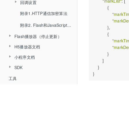
"markList"
: [

回调设置
观众量统计
媒资管理
视频维度
用户维度
课堂练习题目编辑
按小时统计
H5播放器
添加素材
            {

新增观众量统计
上传媒资
上传视频回调
视频维度
用户维度
附录1.HTTP通信加密算法
获取媒资列表
按小时统计
按小时统计
广告中心
"markTi
基础设置
课堂练习题目删除
按天统计
项目编辑
"markDe
播放比例统计
媒资分类管理
审核删除视频回调
用户维度
按小时统计
按小时统计
检验视频是否添加到媒资
获取上传视频回调设置信息
数据中心
广告管理
获取单个媒资
按天统计
按天统计
附录2. Flash和JavaScript交互
LOGO
            },

播放量排行统计
剪辑工程
剪辑合并视频回调
用户维度
            {

查询分类列表
按小时统计
获取审核删除视频回调设置信息
全局设置
数据总览
同步点播视频到媒资库
设置上传视频回调
按天统计
按天统计
Flash播放器（停止更新）
广告统计
更新媒资信息
皮肤
"markTi
域名播放量统计
剪辑合成
视频维度
获取播放量排行
创建云剪工程
按天统计
获取剪辑合并视频回调设置信息
基础设置
创建分类
设置审核删除视频回调
按天统计
H5播放器文档
视频统计
"markDe
接口说明
取消本地上传媒资
删除媒资
缓冲片头
            }

域名播放时长统计
资源使用
用户维度
查询剪辑合成列表
按天统计
修改云剪工程
设置剪辑合并视频回调
小程序文档
水印设置
使用说明
修改分类
用户统计
配置说明
        ]

获取媒资导入状态
右侧菜单
设备类型播放量统计
sdk
视频维度
用户维度
获取媒资空间使用详情
按天统计
查询剪辑合成详情
    }

SDK
小程序插件-new
获取云剪工程列表
H5黑白名单
相关API
删除分类
插件介绍
问答统计
鼠标右键
操作系统播放量统计
回调
视频维度
用户维度
获取sdk访问token
按天统计
按天统计
获取剪辑时长使用详情
工具
播放SDK-iOS
SDK对接
获取单个云剪工程
访客信息收集
播放器错误码
兼容性说明
字幕功能
浏览器播放量统计
用户维度
回调说明
按天统计
按天统计
播放SDK-Android
删除云剪工程
常见问题
弹幕功能
地理位置播放量统计
用户维度
按天统计
媒资上传回调内容
短视频SDK-iOS
跑马灯插件
地理位置播放时长统计
用户维度
按天统计
剪辑合成回调内容
短视频SDK-Android
用户流量统计
视频维度
用户维度
问答功能
按天统计
uniappSDK
视频流量统计
视频维度
按天统计
按天统计
获取小时维度的流量信息