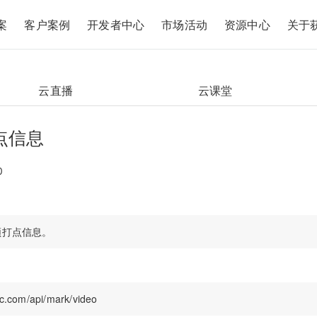
案
客户案例
开发者中心
市场活动
资源中心
关于
云直播
云课堂
点信息
0