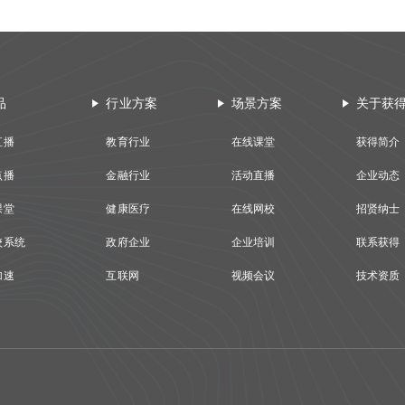
品
行业方案
场景方案
关于获
直播
教育行业
在线课堂
获得简介
点播
金融行业
活动直播
企业动态
课堂
健康医疗
在线网校
招贤纳士
校系统
政府企业
企业培训
联系获得
加速
互联网
视频会议
技术资质