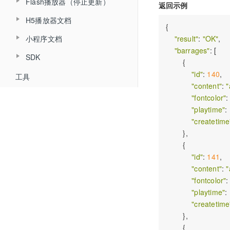
同步点播视频到媒资库
设置上传视频回调
按天统计
按天统计
Flash播放器（停止更新）
更新媒资信息
H5播放器
返回示例
添加素材
域名播放量统计
剪辑合成
视频维度
获取播放量排行
创建云剪工程
按天统计
获取剪辑合并视频回调设置信息
创建分类
设置审核删除视频回调
按天统计
H5播放器文档
接口说明
取消本地上传媒资
删除媒资
广告中心
基础设置
{

项目编辑
域名播放时长统计
资源使用
用户维度
查询剪辑合成列表
按天统计
修改云剪工程
设置剪辑合并视频回调
"result"
: 
"OK"
,

小程序文档
使用说明
修改分类
配置说明
数据中心
广告管理
获取媒资导入状态
LOGO
"barrages"
: [

设备类型播放量统计
sdk
视频维度
用户维度
获取媒资空间使用详情
按天统计
查询剪辑合成详情
SDK
小程序插件-new
获取云剪工程列表
相关API
删除分类
全局设置
        {

插件介绍
数据总览
广告统计
皮肤
操作系统播放量统计
回调
视频维度
用户维度
获取sdk访问token
按天统计
按天统计
"id"
: 
140
,

获取剪辑时长使用详情
工具
播放SDK-iOS
SDK对接
获取单个云剪工程
基础设置
播放器错误码
兼容性说明
字幕功能
视频统计
"content"
: 
"
缓冲片头
浏览器播放量统计
用户维度
回调说明
按天统计
按天统计
"fontcolor"
:
播放SDK-Android
删除云剪工程
水印设置
常见问题
弹幕功能
用户统计
地理位置播放量统计
用户维度
按天统计
右侧菜单
"playtime"
: 
媒资上传回调内容
短视频SDK-iOS
"createtime
H5黑白名单
跑马灯插件
问答统计
地理位置播放时长统计
用户维度
按天统计
鼠标右键
剪辑合成回调内容
        },

短视频SDK-Android
访客信息收集
用户流量统计
视频维度
用户维度
        {

问答功能
按天统计
"id"
: 
141
,

uniappSDK
视频流量统计
视频维度
按天统计
按天统计
获取小时维度的流量信息
"content"
: 
"
"fontcolor"
:
SDKSID接口验证指南
用户多维度流量统计
按天统计
获取小时维度的流量信息
获取天维度的流量信息
"playtime"
: 
播放记录日志统计
获取小时维度的流量信息
获取天维度的流量信息
"createtime
获取月维度的流量信息
        },

实时播放记录日志统计
获取视频播放记录日志
获取天维度的流量信息
        {
