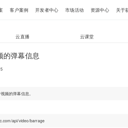
案
客户案例
开发者中心
市场活动
资源中心
关于
云直播
云课堂
频的弹幕信息
5