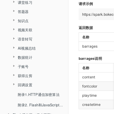
课堂练习
新增视频问答
视频封面上传
请求示例
批量获取视频的播放密码
获取视频字幕内容
导出视频
答题器
课堂练习列表查询
修改视频问答
获取视频md5
修改单个视频播放密码
编辑视频字幕内容
批量操作
知识点
创建答题器
课堂练习新增
删除视频问答
批量修改视频播放密码
删除视频字幕
返回数据
视频发布
视频关联
获取知识点详情
删除答题器
课堂练习编辑
获取视频问答详情
名称
获取视频字幕下载地址
播放列表
语音转写
关联或解除视频关联
删除知识点
获取一个答题器详情
课堂练习删除
获取视频问答列表
barrages
分类管理
AI视频总结
创建播放列表
提交语音转写任务
查询相关关联记录
新增或修改知识点
获取一个视频所有答题器
课堂练习详情查询
获取视频问答答题记录
剪辑管理
数据统计
创建视频分类
提交AI视频总结任务
播放顺序管理
barrages说明
获取语音转写字幕下载地址
删除关联记录
修改答题器
课堂练习题目列表查询
获取视频问答自定义用户ID答题记录
清晰度管理
子账号
合并视频
播放量统计
编辑分类
批量获取AI视频总结任务
名称
设置播放列表样式
批量获取语音转写字幕下载地址
课堂练习题目详情查询
获得云剪
播放时长统计
用户维度
获取子账号列表
视频同步
content
分类设置
发布播放列表
回调设置
观众量统计
媒资管理
视频维度
用户维度
课堂练习题目编辑
按小时统计
fontcolor
视频预热
新增观众量统计
上传媒资
上传视频回调
视频维度
用户维度
附录1.HTTP通信加密算法
获取媒资列表
按小时统计
按小时统计
课堂练习题目删除
按天统计
playtime
视频笔记
播放比例统计
媒资分类管理
审核删除视频回调
用户维度
按小时统计
按小时统计
检验视频是否添加到媒资
获取上传视频回调设置信息
获取单个媒资
按天统计
按天统计
附录2. Flash和JavaScript交互
createtime
获得云剪
播放量排行统计
剪辑工程
剪辑合并视频回调
用户维度
查询分类列表
按小时统计
获取审核删除视频回调设置信息