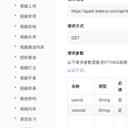
视频上传
回调设置
视频打点
视频管理
Flash视频上传
应用下载
视频问答
视频剪辑
请求方式
搜索视频
HTTP视频上传(断点续传)
名词解释
视频答题器
视频分类
视频剪辑合并
获取视频信息
视频处理完成后的回调
常见问题
课堂练习
视频播放列表
获取视频分类
批量获取视频信息
视频抓取
请求参数
AI制课
知识点
授权播放
获取视频播放列表
获取视频子分类
编辑视频信息
以下请求参数需要进行THQS权
视频审核删除回调
字幕
视频打点
获取授权播放设置信息
创建视频播放列表
认证方式
。
创建视频分类
删除视频
视频字幕
三分屏课件
获取视频打点信息
设置授权播放
编辑视频播放列表
编辑视频分类
必
获取视频原片下载地址
名称
类型
视频弹幕
视频字幕上传
H5扩展
填
批量获取视频打点信息
删除视频播放列表
删除视频分类
申请下载原片
播放密码
获取视频弹幕信息
userid
String
是
搜索视频字幕信息
屏蔽视频
新增或编辑视频打点信息
按视频播放列表获取视频信息
按分类获取视频信息
视频问答
获取视频播放代码
获取单个视频播放密码
videoid
String
是
搜索用户字幕信息
删除视频
删除视频打点信息
课堂练习
新增视频问答
设置视频播放地址有效时长
批量获取视频的播放密码
获取视频字幕列表
裁剪视频