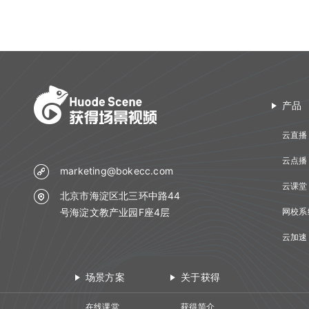
产品
云直播
云点播
marketing@bokecc.com
云课堂
北京市海淀区北三环中路44
号海淀文教产业园F座4层
网校系
云加速
场景方案
关于获得
在线课堂
获得简介