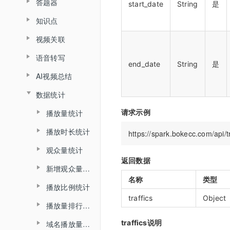
答题器
课堂练习列表查询
start_date
String
是
修改视频问答
视频封面上传
修改单个视频播放密码
获取视频字幕内容
导出视频
知识点
创建答题器
课堂练习新增
删除视频问答
获取视频md5
批量修改视频播放密码
编辑视频字幕内容
批量操作
视频关联
获取知识点详情
删除答题器
课堂练习编辑
获取视频问答详情
删除视频字幕
视频发布
语音转写
关联或解除视频关联
删除知识点
获取一个答题器详情
end_date
String
是
课堂练习删除
获取视频问答列表
AI视频总结
获取视频字幕下载地址
提交语音转写任务
播放列表
查询相关关联记录
新增或修改知识点
获取一个视频所有答题器
课堂练习详情查询
获取视频问答答题记录
数据统计
提交AI视频总结任务
分类管理
创建播放列表
获取语音转写字幕下载地址
删除关联记录
修改答题器
课堂练习题目列表查询
获取视频问答自定义用户ID答题记录
请求示例
播放量统计
剪辑管理
创建视频分类
批量获取AI视频总结任务
播放顺序管理
批量获取语音转写字幕下载地址
课堂练习题目详情查询
播放时长统计
用户维度
清晰度管理
合并视频
编辑分类
设置播放列表样式
观众量统计
视频维度
用户维度
课堂练习题目编辑
按小时统计
视频同步
分类设置
发布播放列表
返回数据
视频维度
用户维度
新增观众量统计
按小时统计
按小时统计
课堂练习题目删除
按天统计
视频预热
名称
类型
播放比例统计
用户维度
按小时统计
按小时统计
按天统计
按天统计
视频笔记
traffics
Object
用户维度
播放量排行统计
按小时统计
按天统计
按天统计
获得云剪
traffics说明
视频维度
域名播放量统计
获取播放量排行
按天统计
按天统计