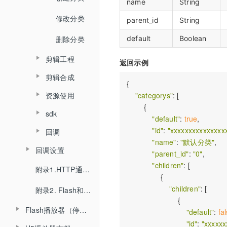
取消本地上传媒资
删除媒资
name
String
H5播放器
添加素材
用户维度
域名播放时长统计
按天统计
修改分类
parent_id
String
获取媒资导入状态
广告中心
基础设置
项目编辑
视频维度
用户维度
设备类型播放量统计
按天统计
删除分类
default
Boolean
数据中心
广告管理
LOGO
视频维度
用户维度
操作系统播放量统计
按天统计
按天统计
剪辑工程
全局设置
数据总览
返回示例
广告统计
皮肤
用户维度
浏览器播放量统计
按天统计
按天统计
剪辑合成
创建云剪工程
基础设置
视频统计
{

用户维度
地理位置播放量统计
按天统计
缓冲片头
"categorys"
: [

资源使用
查询剪辑合成列表
修改云剪工程
水印设置
用户统计
用户维度
地理位置播放时长统计
按天统计
        {

右侧菜单
sdk
获取媒资空间使用详情
查询剪辑合成详情
"default"
: 
true
,

获取云剪工程列表
H5黑白名单
用户流量统计
视频维度
用户维度
按天统计
问答统计
鼠标右键
"id"
: 
"xxxxxxxxxxxxxxx
回调
获取sdk访问token
获取剪辑时长使用详情
视频流量统计
视频维度
获取单个云剪工程
获取小时维度的流量信息
按天统计
按天统计
"name"
: 
"默认分类"
,

访客信息收集
回调设置
回调说明
"parent_id"
: 
"0"
,

用户多维度流量统计
获取小时维度的流量信息
按天统计
删除云剪工程
获取天维度的流量信息
"children"
: [

上传视频回调
附录1.HTTP通信加密算法
媒资上传回调内容
播放记录日志统计
                {

获取小时维度的流量信息
获取天维度的流量信息
获取月维度的流量信息
审核删除视频回调
获取上传视频回调设置信息
"children"
: [

附录2. Flash和JavaScript交互
剪辑合成回调内容
实时播放记录日志统计
获取视频播放记录日志
获取天维度的流量信息
                        {

剪辑合并视频回调
获取审核删除视频回调设置信息
设置上传视频回调
Flash播放器（停止更新）
"default"
: 
fa
自定义ID流量数据统计
用户实时自定义参数播放记录日志
获取用户播放记录日志
获取月维度的流量信息
"id"
: 
"xxxxxx
获取剪辑合并视频回调设置信息
设置审核删除视频回调