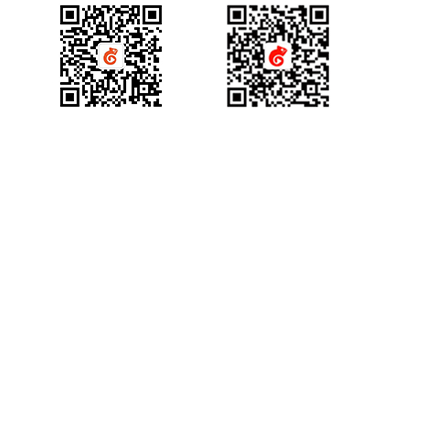
产品咨询
获得场景视频公众号