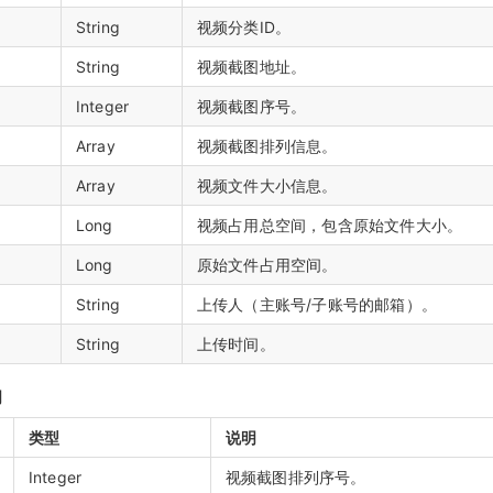
String
视频分类ID。
String
视频截图地址。
Integer
视频截图序号。
Array
视频截图排列信息。
Array
视频文件大小信息。
Long
视频占用总空间，包含原始文件大小。
Long
原始文件占用空间。
String
上传人（主账号/子账号的邮箱）。
String
上传时间。
明
类型
说明
Integer
视频截图排列序号。