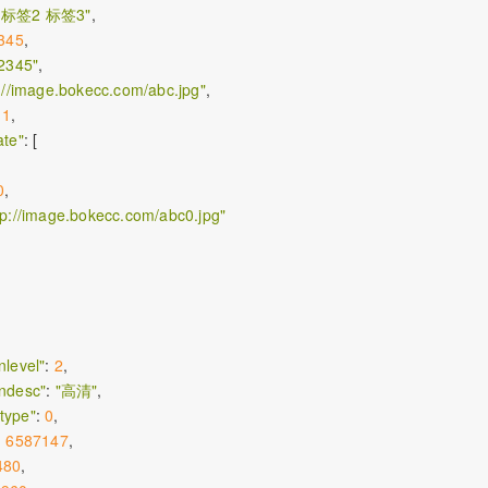
 标签2 标签3"
,

345
,

2345"
,

p://image.bokecc.com/abc.jpg"
,

 
1
,

ate"
: [

0
,

tp://image.bokecc.com/abc0.jpg"
onlevel"
: 
2
,

ondesc"
: 
"高清"
,

ltype"
: 
0
,

: 
6587147
,

480
,
