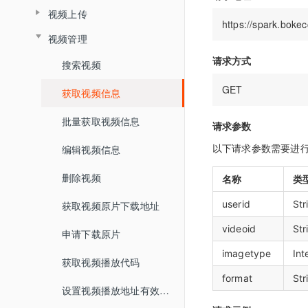
视频上传
回调设置
视频打点
视频管理
Flash视频上传
应用下载
视频问答
请求方式
搜索视频
HTTP视频上传(断点续传)
名词解释
视频答题器
获取视频信息
视频处理完成后的回调
常见问题
课堂练习
批量获取视频信息
视频抓取
请求参数
AI制课
知识点
以下请求参数需要进行
编辑视频信息
视频审核删除回调
字幕
删除视频
名称
类
三分屏课件
userid
Str
获取视频原片下载地址
H5扩展
videoid
Str
申请下载原片
屏蔽视频
imagetype
Int
获取视频播放代码
删除视频
format
Str
设置视频播放地址有效时长
裁剪视频