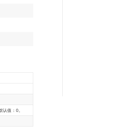
默认值：0。