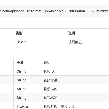
类型
说明
Object
视频信息。
类型
说明
String
视频ID。
String
视频标题。
String
视频描述。
String
视频标签。
Integer
视频时长，单位：秒。