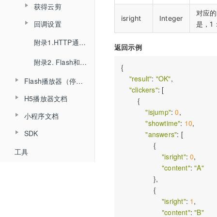
H5播放器
获得云剪
添加素材
播放时长统计
用户维度
获取子账号列表
对应的
isright
Integer
广告中心
回调设置
基础设置
观众量统计
媒资管理
视频维度
用户维度
按小时统计
是，1
项目编辑
数据中心
广告管理
上传媒资
上传视频回调
视频维度
用户维度
新增观众量统计
获取媒资列表
按小时统计
按小时统计
附录1.HTTP通信加密算法
LOGO
按天统计
返回示例
全局设置
数据总览
播放比例统计
媒资分类管理
用户维度
审核删除视频回调
检验视频是否添加到媒资
获取上传视频回调设置信息
按小时统计
按小时统计
广告统计
获取单个媒资
按天统计
按天统计
附录2. Flash和JavaScript交互
皮肤
{

基础设置
剪辑工程
用户维度
播放量排行统计
剪辑合并视频回调
查询分类列表
获取审核删除视频回调设置信息
按小时统计
"result"
: 
"OK"
,

视频统计
同步点播视频到媒资库
设置上传视频回调
按天统计
按天统计
Flash播放器（停止更新）
更新媒资信息
缓冲片头
"clickers"
: [

剪辑合成
视频维度
域名播放量统计
获取播放量排行
创建云剪工程
获取剪辑合并视频回调设置信息
按天统计
水印设置
创建分类
设置审核删除视频回调
按天统计
H5播放器文档
用户统计
接口说明
取消本地上传媒资
        {

删除媒资
右侧菜单
资源使用
用户维度
域名播放时长统计
"isjump"
: 
0
,

查询剪辑合成列表
按天统计
修改云剪工程
设置剪辑合并视频回调
小程序文档
H5黑白名单
使用说明
修改分类
问答统计
配置说明
获取媒资导入状态
鼠标右键
"showtime"
: 
10
,

sdk
视频维度
用户维度
设备类型播放量统计
获取媒资空间使用详情
按天统计
查询剪辑合成详情
SDK
"answers"
: [

小程序插件-new
获取云剪工程列表
访客信息收集
相关API
删除分类
插件介绍
                {

回调
视频维度
用户维度
操作系统播放量统计
按天统计
按天统计
获取sdk访问token
获取剪辑时长使用详情
工具
播放SDK-iOS
SDK对接
获取单个云剪工程
"isright"
: 
0
,

播放器错误码
兼容性说明
字幕功能
用户维度
浏览器播放量统计
回调说明
按天统计
按天统计
"content"
: 
"A"
播放SDK-Android
删除云剪工程
常见问题
弹幕功能
                },

用户维度
地理位置播放量统计
按天统计
媒资上传回调内容
                {

短视频SDK-iOS
跑马灯插件
用户维度
地理位置播放时长统计
按天统计
"isright"
: 
1
,

剪辑合成回调内容
短视频SDK-Android
"content"
: 
"B"
用户流量统计
视频维度
用户维度
问答功能
按天统计