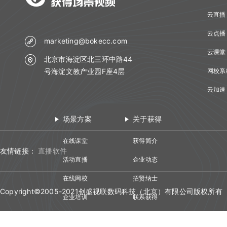
带宽详情信息统计
云直播
云点播
marketing@bokecc.com
云课堂
北京市海淀区北三环中路44
号海淀文教产业园F座4层
网校系
云加速
场景方案
关于获得
在线课堂
获得简介
友情链接：
直播软件
活动直播
企业动态
在线网校
招贤纳士
Copyright©2005-2021创盛视联数码科技（北京）有限公司版权所有
企业培训
联系获得
视频会议
技术资质