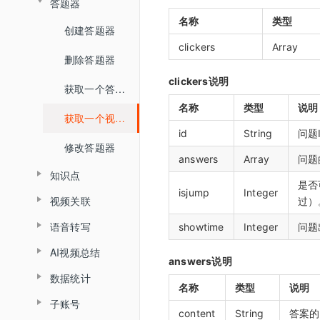
答题器
课堂练习列表查询
修改视频问答
视频封面上传
修改单个视频播放密码
获取视频字幕内容
导出视频
名称
类型
创建答题器
课堂练习新增
删除视频问答
获取视频md5
批量修改视频播放密码
编辑视频字幕内容
clickers
Array
批量操作
删除答题器
课堂练习编辑
获取视频问答详情
删除视频字幕
视频发布
clickers说明
获取一个答题器详情
课堂练习删除
获取视频问答列表
获取视频字幕下载地址
播放列表
名称
类型
说明
获取一个视频所有答题器
课堂练习详情查询
获取视频问答答题记录
分类管理
id
String
问题
创建播放列表
修改答题器
课堂练习题目列表查询
获取视频问答自定义用户ID答题记录
剪辑管理
answers
Array
问题
创建视频分类
播放顺序管理
知识点
课堂练习题目详情查询
是否
清晰度管理
合并视频
编辑分类
设置播放列表样式
isjump
Integer
视频关联
获取知识点详情
过）
课堂练习题目编辑
视频同步
分类设置
发布播放列表
语音转写
关联或解除视频关联
showtime
Integer
问题
删除知识点
课堂练习题目删除
视频预热
AI视频总结
提交语音转写任务
查询相关关联记录
新增或修改知识点
answers说明
视频笔记
数据统计
提交AI视频总结任务
获取语音转写字幕下载地址
删除关联记录
名称
类型
说明
获得云剪
子账号
播放量统计
批量获取AI视频总结任务
批量获取语音转写字幕下载地址
content
String
答案的