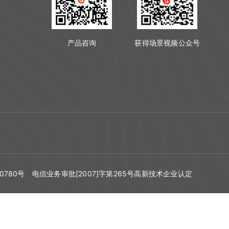
产品咨询
获得场景视频公众号
0780号
电信业务审批[2007]字第265号高新技术企业认定