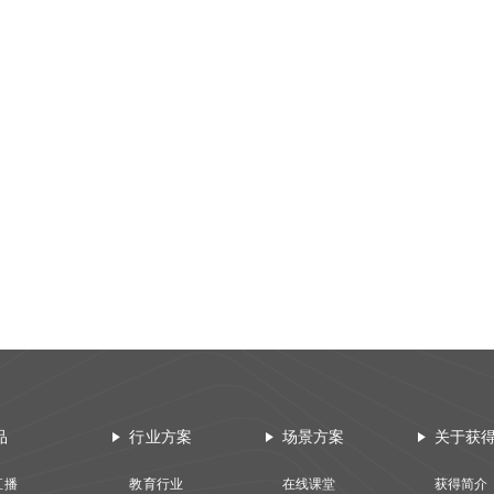
品
行业方案
场景方案
关于获
直播
教育行业
在线课堂
获得简介