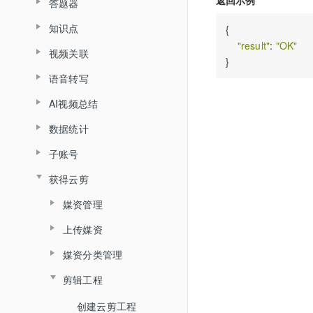
返回示例
答题器
课堂练习列表查询
修改视频问答
视频封面上传
修改单个视频播放密码
获取视频字幕内容
导出视频
知识点
创建答题器
{

课堂练习新增
删除视频问答
获取视频md5
批量修改视频播放密码
"result"
: 
"OK"
编辑视频字幕内容
批量操作
视频关联
获取知识点详情
删除答题器
课堂练习编辑
获取视频问答详情
删除视频字幕
视频发布
语音转写
关联或解除视频关联
删除知识点
获取一个答题器详情
课堂练习删除
获取视频问答列表
AI视频总结
获取视频字幕下载地址
提交语音转写任务
播放列表
查询相关关联记录
新增或修改知识点
获取一个视频所有答题器
课堂练习详情查询
获取视频问答答题记录
数据统计
提交AI视频总结任务
分类管理
创建播放列表
获取语音转写字幕下载地址
删除关联记录
修改答题器
课堂练习题目列表查询
获取视频问答自定义用户ID答题记录
子账号
播放量统计
剪辑管理
创建视频分类
批量获取AI视频总结任务
播放顺序管理
批量获取语音转写字幕下载地址
课堂练习题目详情查询
获得云剪
播放时长统计
用户维度
获取子账号列表
清晰度管理
合并视频
编辑分类
设置播放列表样式
观众量统计
媒资管理
视频维度
用户维度
课堂练习题目编辑
按小时统计
视频同步
分类设置
发布播放列表
新增观众量统计
上传媒资
视频维度
用户维度
获取媒资列表
按小时统计
按小时统计
课堂练习题目删除
按天统计
视频预热
播放比例统计
媒资分类管理
用户维度
按小时统计
按小时统计
检验视频是否添加到媒资
获取单个媒资
按天统计
按天统计
视频笔记
播放量排行统计
剪辑工程
用户维度
查询分类列表
按小时统计
同步点播视频到媒资库
按天统计
按天统计
更新媒资信息
获得云剪
域名播放量统计
视频维度
获取播放量排行
创建云剪工程
按天统计
创建分类
按天统计