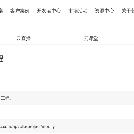
案
客户案例
开发者中心
市场活动
资源中心
关于
云直播
云课堂
程