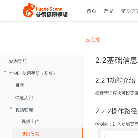
首页
产品
解决方
云点播
2.2基础信息
站内导航
控制台使用手册（新版）
2.2.1功能介绍
目录
视频管理模块可设置
快速入门
视频管理
2.2.2操作路径
视频上传
控制台：进入功能页面
基础信息