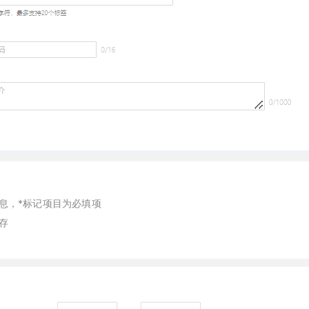
息，*标记项目为必填项
存