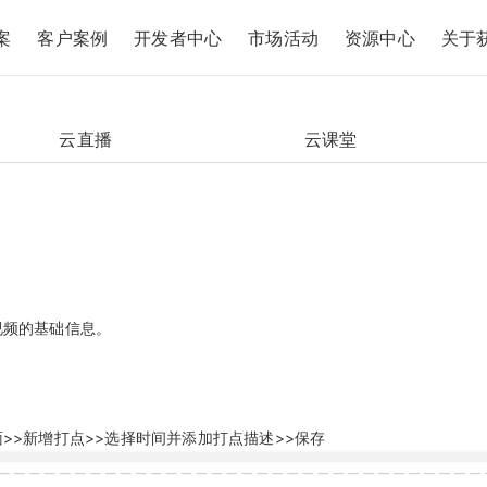
案
客户案例
开发者中心
市场活动
资源中心
关于
云直播
云课堂
视频的基础信息。
>>新增打点>>选择时间并添加打点描述>>保存