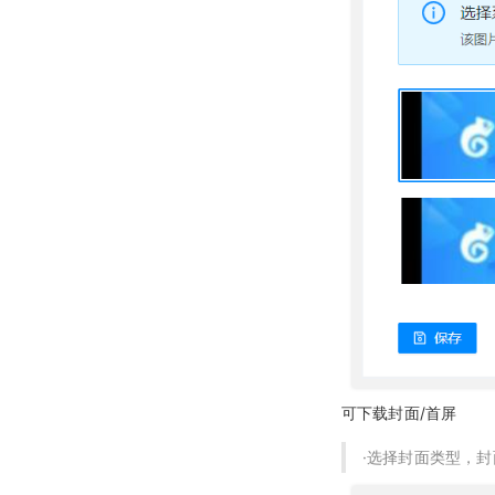
设置授权播放
编辑视频播放列表
SDKSID接口验证指南
编辑视频分类
获取视频原片下载地址
视频弹幕
视频字幕上传
批量获取视频打点信息
删除视频播放列表
删除视频分类
申请下载原片
播放密码
获取视频弹幕信息
搜索视频字幕信息
新增或编辑视频打点信息
按视频播放列表获取视频信息
按分类获取视频信息
视频问答
获取视频播放代码
获取单个视频播放密码
搜索用户字幕信息
删除视频打点信息
课堂练习
新增视频问答
设置视频播放地址有效时长
批量获取视频的播放密码
获取视频字幕列表
答题器
课堂练习列表查询
修改视频问答
视频封面上传
修改单个视频播放密码
获取视频字幕内容
知识点
创建答题器
课堂练习新增
删除视频问答
获取视频md5
批量修改视频播放密码
编辑视频字幕内容
视频关联
获取知识点详情
删除答题器
课堂练习编辑
获取视频问答详情
删除视频字幕
语音转写
关联或解除视频关联
删除知识点
获取一个答题器详情
课堂练习删除
获取视频问答列表
AI视频总结
获取视频字幕下载地址
提交语音转写任务
查询相关关联记录
新增或修改知识点
获取一个视频所有答题器
课堂练习详情查询
获取视频问答答题记录
数据统计
提交AI视频总结任务
获取语音转写字幕下载地址
删除关联记录
可下载封面/首屏
修改答题器
课堂练习题目列表查询
获取视频问答自定义用户ID答题记录
子账号
播放量统计
批量获取AI视频总结任务
批量获取语音转写字幕下载地址
·选择封面类型，封
课堂练习题目详情查询
获得云剪
播放时长统计
用户维度
获取子账号列表