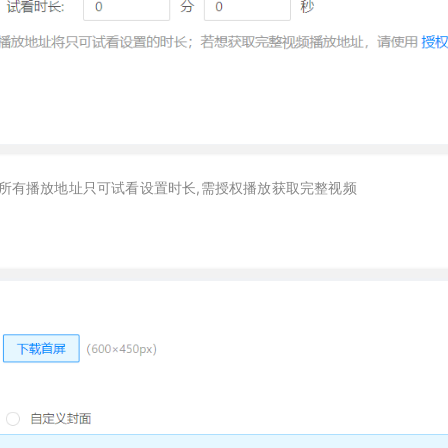
，所有播放地址只可试看设置时长,需授权播放获取完整视频