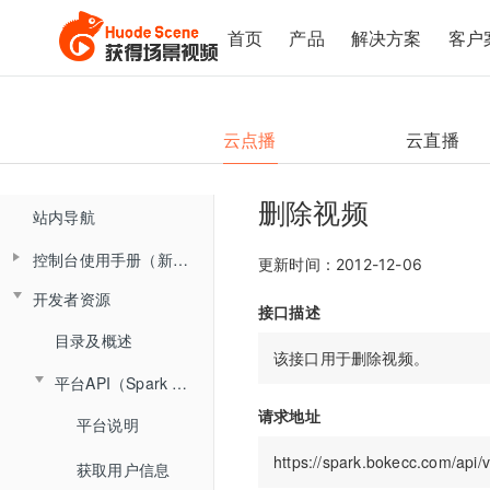
首页
产品
解决方案
客户
云点播
云直播
删除视频
站内导航
控制台使用手册（新版）
更新时间：2012-12-06
开发者资源
目录
接口描述
目录及概述
快速入门
平台API（Spark API）
视频管理
请求地址
平台说明
密钥管理
视频上传
获取用户信息
授权播放
基础信息