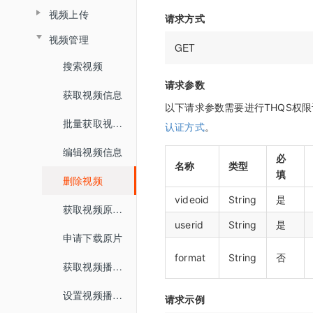
视频上传
回调设置
视频打点
请求方式
视频管理
Flash视频上传
应用下载
视频问答
搜索视频
HTTP视频上传(断点续传)
名词解释
视频答题器
请求参数
获取视频信息
视频处理完成后的回调
常见问题
课堂练习
以下请求参数需要进行THQS权
批量获取视频信息
视频抓取
认证方式
。
AI制课
知识点
编辑视频信息
视频审核删除回调
必
字幕
名称
类型
填
删除视频
三分屏课件
videoid
String
是
获取视频原片下载地址
H5扩展
userid
String
是
申请下载原片
屏蔽视频
format
String
否
获取视频播放代码
删除视频
设置视频播放地址有效时长
请求示例
裁剪视频