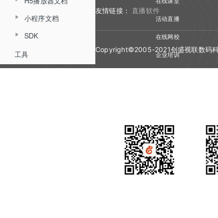
H5播放器文档
接口说明
取消本地上传媒资
在线课堂
删除媒资
友情链接：
直播软件
资源使用
用户维度
域名播放时长统计
查询剪辑合成列表
按天统计
修改云剪工程
设置剪辑合并视频回调
小程序文档
使用说明
修改分类
活动直播
配置说明
获取媒资导入状态
sdk
视频维度
用户维度
设备类型播放量统计
获取媒资空间使用详情
按天统计
查询剪辑合成详情
SDK
小程序插件-new
获取云剪工程列表
在线网校
相关API
删除分类
插件介绍
回调
视频维度
用户维度
操作系统播放量统计
按天统计
按天统计
获取sdk访问token
Copyright©2005-2021创盛视
获取剪辑时长使用详情
工具
播放SDK-iOS
企业培训
SDK对接
获取单个云剪工程
播放器错误码
兼容性说明
字幕功能
用户维度
浏览器播放量统计
回调说明
按天统计
按天统计
视频会议
播放SDK-Android
删除云剪工程
常见问题
弹幕功能
用户维度
地理位置播放量统计
按天统计
媒资上传回调内容
短视频SDK-iOS
跑马灯插件
用户维度
地理位置播放时长统计
按天统计
剪辑合成回调内容
短视频SDK-Android
用户流量统计
视频维度
用户维度
问答功能
按天统计
uniappSDK
视频流量统计
视频维度
获取小时维度的流量信息
按天统计
按天统计
用户多维度流量统计
SDKSID接口验证指南
获取小时维度的流量信息
按天统计
获取天维度的流量信息
播放记录日志统计
获取小时维度的流量信息
获取天维度的流量信息
获取月维度的流量信息
实时播放记录日志统计
获取视频播放记录日志
获取天维度的流量信息
产品咨询
获得
自定义ID流量数据统计
用户实时自定义参数播放记录日志
获取用户播放记录日志
获取月维度的流量信息