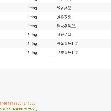
String
设备类型。
String
操作系统。
String
浏览器类型。
String
终端类型。
String
开始播放时间。
String
结束播放时间。
874841499354241000
,

 
"CC443A6686737xxx"
,
