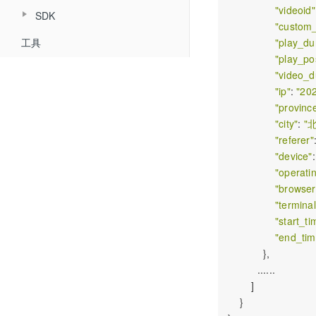
sdk
"videoid"
获取媒资空间使用详情
查询剪辑合成详情
SDK
小程序插件-new
获取云剪工程列表
相关API
删除分类
插件介绍
"custom_
回调
获取sdk访问token
获取剪辑时长使用详情
"play_du
工具
播放SDK-iOS
SDK对接
获取单个云剪工程
播放器错误码
兼容性说明
字幕功能
"play_pos
回调说明
播放SDK-Android
"video_d
删除云剪工程
常见问题
弹幕功能
媒资上传回调内容
"ip"
: 
"202
短视频SDK-iOS
"provinc
跑马灯插件
剪辑合成回调内容
"city"
: 
"
短视频SDK-Android
问答功能
"referer"
"device"
:
uniappSDK
"operati
SDKSID接口验证指南
"browser
"terminal
"start_ti
"end_tim
            },

          ......

        ]

    }
