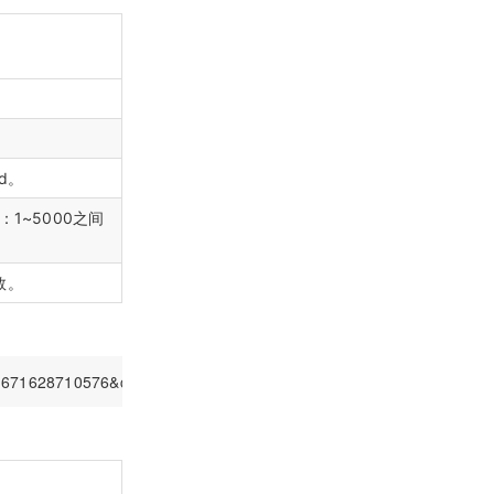
d。
1~5000之间
数。