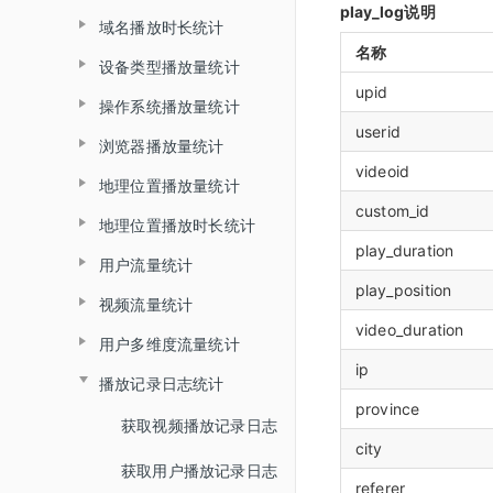
H5播放器
play_log说明
添加素材
域名播放时长统计
用户维度
按天统计
广告中心
名称
基础设置
项目编辑
设备类型播放量统计
视频维度
用户维度
按天统计
数据中心
upid
广告管理
LOGO
操作系统播放量统计
视频维度
用户维度
按天统计
按天统计
全局设置
userid
数据总览
广告统计
皮肤
浏览器播放量统计
用户维度
按天统计
按天统计
videoid
基础设置
视频统计
地理位置播放量统计
用户维度
按天统计
缓冲片头
custom_id
水印设置
用户统计
地理位置播放时长统计
用户维度
按天统计
右侧菜单
play_duration
H5黑白名单
用户流量统计
视频维度
用户维度
按天统计
问答统计
鼠标右键
play_position
视频流量统计
视频维度
按天统计
按天统计
获取小时维度的流量信息
访客信息收集
video_duration
用户多维度流量统计
按天统计
获取小时维度的流量信息
获取天维度的流量信息
ip
播放记录日志统计
获取小时维度的流量信息
获取天维度的流量信息
获取月维度的流量信息
province
获取视频播放记录日志
获取天维度的流量信息
city
获取用户播放记录日志
获取月维度的流量信息
referer