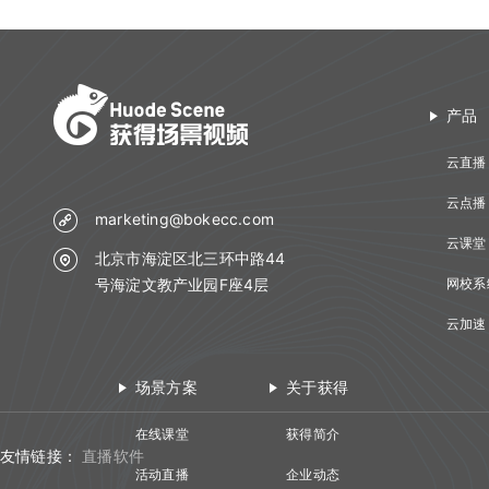
SDK
小程序插件-new
相关API
视频管理
插件介绍
Flash视频上传
导出视频
播放SDK-iOS
SDK对接
视频剪辑
播放器错误码
兼容性说明
搜索视频
字幕功能
HTTP视频上传(断点续传)
批量操作
播放SDK-Android
视频分类
视频剪辑合并
常见问题
获取视频信息
弹幕功能
视频处理完成后的回调
产品
视频发布
视频播放列表
短视频SDK-iOS
获取视频分类
跑马灯插件
批量获取视频信息
视频抓取
播放列表
云直播
授权播放
获取视频播放列表
获取视频子分类
短视频SDK-Android
编辑视频信息
问答功能
视频审核删除回调
分类管理
云点播
创建播放列表
视频打点
获取授权播放设置信息
创建视频播放列表
marketing@bokecc.com
uniappSDK
创建视频分类
删除视频
剪辑管理
创建视频分类
云课堂
视频字幕
播放顺序管理
获取视频打点信息
设置授权播放
北京市海淀区北三环中路44
编辑视频播放列表
SDKSID接口验证指南
编辑视频分类
获取视频原片下载地址
清晰度管理
合并视频
号海淀文教产业园F座4层
网校系
视频弹幕
编辑分类
视频字幕上传
设置播放列表样式
批量获取视频打点信息
删除视频播放列表
删除视频分类
申请下载原片
云加速
播放密码
视频同步
获取视频弹幕信息
分类设置
搜索视频字幕信息
发布播放列表
新增或编辑视频打点信息
按视频播放列表获取视频信息
按分类获取视频信息
视频问答
获取视频播放代码
获取单个视频播放密码
视频预热
搜索用户字幕信息
删除视频打点信息
场景方案
关于获得
课堂练习
新增视频问答
设置视频播放地址有效时长
批量获取视频的播放密码
视频笔记
获取视频字幕列表
在线课堂
获得简介
答题器
课堂练习列表查询
修改视频问答
友情链接：
直播软件
视频封面上传
修改单个视频播放密码
获得云剪
获取视频字幕内容
活动直播
企业动态
知识点
创建答题器