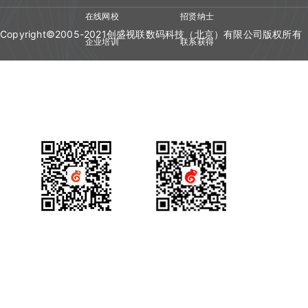
课堂练习新增
删除视频问答
H5播放器
添加素材
获取视频md5
批量修改视频播放密码
编辑视频字幕内容
在线网校
招贤纳士
视频关联
获取知识点详情
删除答题器
课堂练习编辑
广告中心
基础设置
获取视频问答详情
Copyright©2005-2021创盛视联数码科技（北京）有限公司版权所有
项目编辑
企业培训
联系获得
删除视频字幕
语音转写
关联或解除视频关联
删除知识点
获取一个答题器详情
数据中心
广告管理
课堂练习删除
LOGO
获取视频问答列表
视频会议
技术资质
AI视频总结
获取视频字幕下载地址
提交语音转写任务
查询相关关联记录
新增或修改知识点
全局设置
数据总览
获取一个视频所有答题器
广告统计
课堂练习详情查询
皮肤
获取视频问答答题记录
数据统计
提交AI视频总结任务
获取语音转写字幕下载地址
删除关联记录
基础设置
视频统计
修改答题器
课堂练习题目列表查询
缓冲片头
获取视频问答自定义用户ID答题记录
子账号
播放量统计
批量获取AI视频总结任务
批量获取语音转写字幕下载地址
水印设置
用户统计
课堂练习题目详情查询
右侧菜单
获得云剪
播放时长统计
用户维度
获取子账号列表
H5黑白名单
问答统计
回调设置
观众量统计
媒资管理
视频维度
用户维度
课堂练习题目编辑
按小时统计
鼠标右键
访客信息收集
上传媒资
上传视频回调
视频维度
用户维度
新增观众量统计
获取媒资列表
按小时统计
按小时统计
附录1.HTTP通信加密算法
课堂练习题目删除
按天统计
播放比例统计
媒资分类管理
用户维度
审核删除视频回调
检验视频是否添加到媒资
获取上传视频回调设置信息
按小时统计
按小时统计
获取单个媒资
按天统计
按天统计
附录2. Flash和JavaScript交互
产品咨询
获得场景视频公众号
剪辑工程
用户维度
播放量排行统计
剪辑合并视频回调
查询分类列表
获取审核删除视频回调设置信息
按小时统计
同步点播视频到媒资库
设置上传视频回调
按天统计
按天统计
更新媒资信息
剪辑合成
视频维度
域名播放量统计
获取播放量排行
创建云剪工程
获取剪辑合并视频回调设置信息
按天统计
创建分类
设置审核删除视频回调
按天统计
取消本地上传媒资
删除媒资
资源使用
用户维度
域名播放时长统计
查询剪辑合成列表
按天统计
修改云剪工程
设置剪辑合并视频回调
修改分类