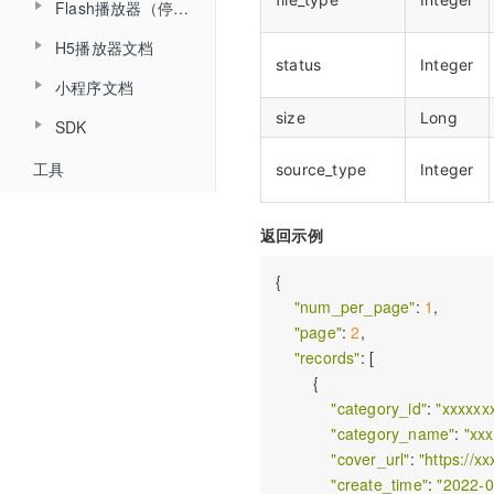
设置上传视频回调
Flash播放器（停止更新）
用户自定义ID
获取用户自定义参数播放记录日志
获取剪辑合并视频回调设置信息
设置审核删除视频回调
H5播放器文档
视频自定义ID
接口说明
小时维度流量数据
status
Integer
获取视频自定义参数播放记录日志
设置剪辑合并视频回调
小程序文档
使用说明
小时维度流量数据
配置说明
小时维度流量数据详情
size
Long
SDK
小程序插件-new
相关API
小时维度流量数据详情
插件介绍
天维度的流量数据
工具
播放SDK-iOS
source_type
Integer
SDK对接
播放器错误码
兼容性说明
字幕功能
天维度的流量数据
天维度流量数据详情
播放SDK-Android
常见问题
弹幕功能
天维度的流量数据详情
月维度的流量数据
返回示例
短视频SDK-iOS
跑马灯插件
带宽详情信息统计
{

短视频SDK-Android
"num_per_page"
: 
1
,

问答功能
"page"
: 
2
,

uniappSDK
"records"
: [

        {

SDKSID接口验证指南
"category_id"
: 
"xxxxxx
"category_name"
: 
"xxx
"cover_url"
: 
"https://x
"create_time"
: 
"2022-0