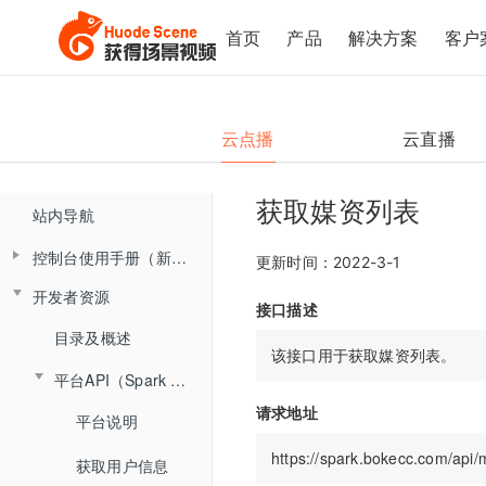
首页
产品
解决方案
客户
云点播
云直播
获取媒资列表
站内导航
控制台使用手册（新版）
更新时间：2022-3-1
开发者资源
目录
接口描述
目录及概述
快速入门
平台API（Spark API）
视频管理
请求地址
平台说明
密钥管理
视频上传
获取用户信息
授权播放
基础信息