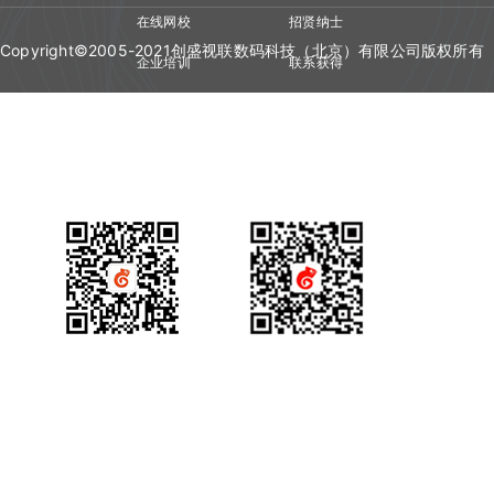
在线网校
招贤纳士
Copyright©2005-2021创盛视联数码科技（北京）有限公司版权所有
企业培训
联系获得
视频会议
技术资质
产品咨询
获得场景视频公众号