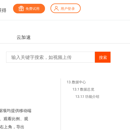
免费试用
用户登录
获得
云加速
搜索
13.数据中心
13.1 数据总览
13.1.1 功能介绍
据项均提供移动端
率、观看比例、观
的右上角，导出