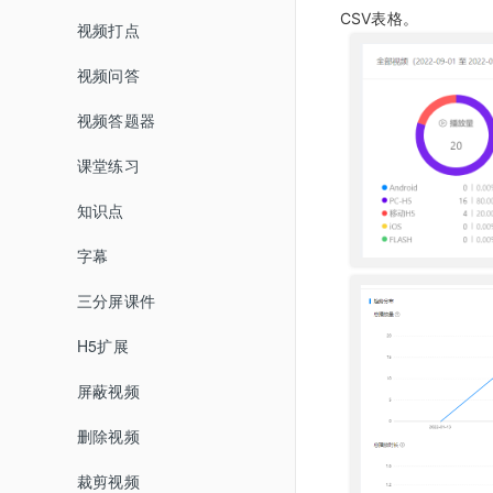
CSV表格。
视频打点
视频问答
视频答题器
课堂练习
知识点
字幕
三分屏课件
H5扩展
屏蔽视频
删除视频
裁剪视频