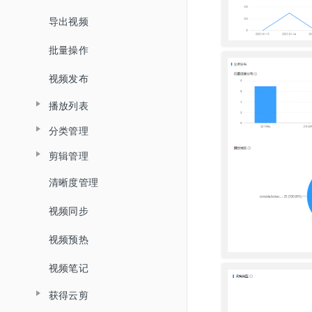
导出视频
批量操作
视频发布
播放列表
分类管理
创建播放列表
剪辑管理
创建视频分类
播放顺序管理
清晰度管理
合并视频
编辑分类
设置播放列表样式
视频同步
分类设置
发布播放列表
视频预热
视频笔记
获得云剪