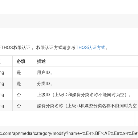
THQS权限认证， 权限认证方式请参考
THQS认证方式
。
型
必填
描述
ing
是
用户ID。
ing
是
分类ID。
ing
否
上级ID（上级ID和媒资分类名称不能同时为空）。
ing
否
媒资分类名称（上级id和媒资分类名称不能同时为空