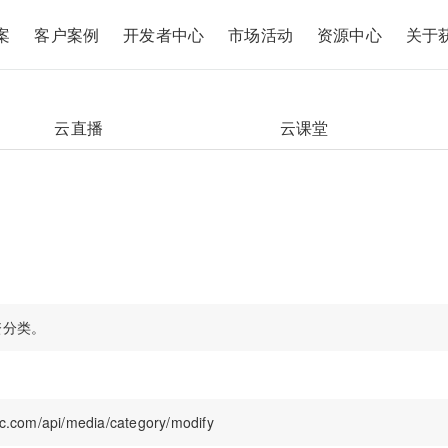
案
客户案例
开发者中心
市场活动
资源中心
关于
云直播
云课堂