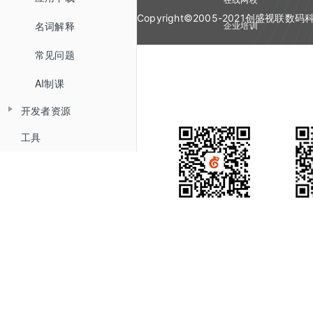
Copyright©2005-2021创盛视
名词解释
企业培训
视频会议
常见问题
AI制课
开发者资源
工具
目录及概述
平台API（Spark API）
Flash播放器（停止更新）
平台说明
H5播放器文档
接口说明
获取用户信息
产品咨询
获得
小程序文档
使用说明
配置说明
视频上传
SDK
小程序插件-new
相关API
视频管理
插件介绍
Flash视频上传
播放SDK-iOS
SDK对接
视频剪辑
播放器错误码
兼容性说明
搜索视频
字幕功能
HTTP视频上传(断点续传)