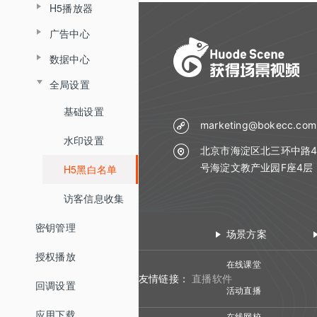
H5播放器
添加素材
广告中心
基础设置
项目编辑
数据中心
广告管理
LOGO
全局设置
数据总览
广告统计
皮肤
基础设置
视频统计
缓冲片头
marketing@bokecc.com
水印设置
用户统计
右侧菜单
北京市海淀区北三环中路4
号海淀文教产业园F座4层
H5黑白名单
问答统计
鼠标右键
访客信息收集
密钥管理
场景方案
授权播放
在线课堂
友情链接：
直播软件
回调设置
活动直播
应用下载
在线网校