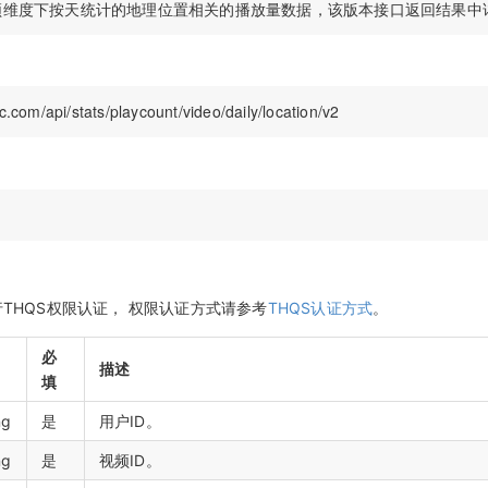
THQS权限认证， 权限认证方式请参考
THQS认证方式
。
必
描述
填
ng
是
用户ID。
ng
是
视频ID。