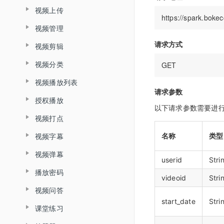
视频上传
回调设置
视频打点
视频管理
Flash视频上传
应用下载
视频问答
请求方式
视频剪辑
搜索视频
HTTP视频上传(断点续传)
名词解释
视频答题器
视频分类
视频剪辑合并
获取视频信息
视频处理完成后的回调
常见问题
课堂练习
视频播放列表
获取视频分类
批量获取视频信息
视频抓取
请求参数
AI制课
知识点
授权播放
获取视频播放列表
获取视频子分类
以下请求参数需要进行
编辑视频信息
视频审核删除回调
字幕
视频打点
获取授权播放设置信息
创建视频播放列表
创建视频分类
删除视频
视频字幕
名称
类型
三分屏课件
获取视频打点信息
设置授权播放
编辑视频播放列表
编辑视频分类
获取视频原片下载地址
视频弹幕
视频字幕上传
H5扩展
批量获取视频打点信息
userid
Stri
删除视频播放列表
删除视频分类
申请下载原片
播放密码
获取视频弹幕信息
搜索视频字幕信息
屏蔽视频
新增或编辑视频打点信息
videoid
Stri
按视频播放列表获取视频信息
按分类获取视频信息
视频问答
获取视频播放代码
获取单个视频播放密码
搜索用户字幕信息
删除视频
删除视频打点信息
start_date
Stri
课堂练习
新增视频问答
设置视频播放地址有效时长
批量获取视频的播放密码
获取视频字幕列表
裁剪视频