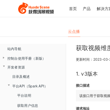
首页
产品
解决方
云点播
获取视频维
站内导航
控制台使用手册（新版）
更新时间：2023-03-
开发者资源
目录
1. v3版本
目录及概述
快速入门
接口描述
平台API（Spark API）
视频管理
平台说明
密钥管理
视频上传
获取用户信息
授权播放
基础信息
请求地址