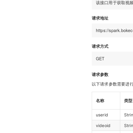
请求地址
请求方式
请求参数
以下请求参数需要进行
名称
类型
userid
Stri
videoid
Stri