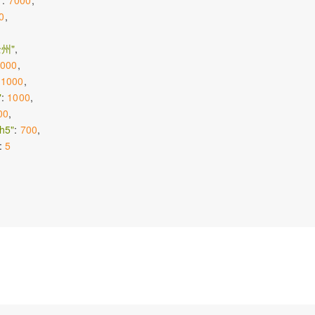
"
: 
7000
,

0
,

沧州"
,

1000
,

 
1000
,

"
: 
1000
,

00
,

h5"
: 
700
,

: 
5