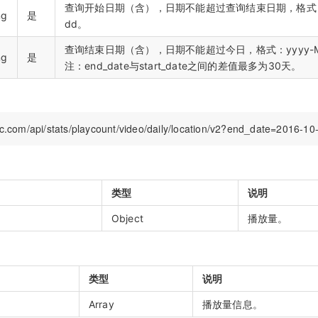
查询开始日期（含），日期不能超过查询结束日期，格式：y
ng
是
dd。
查询结束日期（含），日期不能超过今日，格式：yyyy-M
ng
是
注：end_date与start_date之间的差值最多为30天。
类型
说明
Object
播放量。
类型
说明
Array
播放量信息。