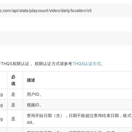
THQS权限认证， 权限认证方式请参考
THQS认证方式
。
必
描述
填
ng
是
用户ID。
ng
是
视频ID。
查询开始日期（含），日期不能超过查询结束日期，格式：y
ng
是
dd。