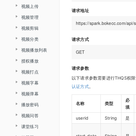
视频上传
回调设置
视频打点
请求地址
视频管理
Flash视频上传
应用下载
视频问答
视频剪辑
搜索视频
HTTP视频上传(断点续传)
名词解释
视频答题器
视频分类
视频剪辑合并
请求方式
获取视频信息
视频处理完成后的回调
常见问题
课堂练习
视频播放列表
获取视频分类
批量获取视频信息
视频抓取
AI制课
知识点
授权播放
获取视频播放列表
获取视频子分类
编辑视频信息
视频审核删除回调
请求参数
字幕
视频打点
获取授权播放设置信息
创建视频播放列表
创建视频分类
以下请求参数需要进行THQS权
删除视频
视频字幕
三分屏课件
获取视频打点信息
设置授权播放
编辑视频播放列表
认证方式
。
编辑视频分类
获取视频原片下载地址
视频弹幕
视频字幕上传
H5扩展
批量获取视频打点信息
删除视频播放列表
删除视频分类
必
申请下载原片
名称
类型
播放密码
获取视频弹幕信息
搜索视频字幕信息
填
屏蔽视频
新增或编辑视频打点信息
按视频播放列表获取视频信息
按分类获取视频信息
视频问答
获取视频播放代码
获取单个视频播放密码
userid
String
是
搜索用户字幕信息
删除视频
删除视频打点信息
课堂练习
新增视频问答
设置视频播放地址有效时长
批量获取视频的播放密码
获取视频字幕列表
裁剪视频
start_date
String
是