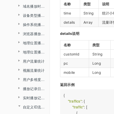
H5播放器
添加素材
名称
类型
说明
用户维度
域名播放时长统计
按天统计
广告中心
基础设置
time
String
统计小
项目编辑
视频维度
用户维度
设备类型播放量统计
按天统计
数据中心
广告管理
details
Array
流量详
LOGO
视频维度
用户维度
操作系统播放量统计
按天统计
按天统计
全局设置
数据总览
广告统计
皮肤
用户维度
浏览器播放量统计
details说明
按天统计
按天统计
基础设置
视频统计
用户维度
地理位置播放量统计
按天统计
缓冲片头
名称
类型
水印设置
用户统计
用户维度
地理位置播放时长统计
按天统计
右侧菜单
customId
String
H5黑白名单
用户流量统计
视频维度
用户维度
按天统计
问答统计
pc
Long
鼠标右键
视频流量统计
视频维度
获取小时维度的流量信息
按天统计
按天统计
访客信息收集
mobile
Long
用户多维度流量统计
获取小时维度的流量信息
按天统计
获取天维度的流量信息
返回示例
播放记录日志统计
获取小时维度的流量信息
获取天维度的流量信息
获取月维度的流量信息
{

实时播放记录日志统计
获取视频播放记录日志
获取天维度的流量信息
"traffics"
: {

"traffic"
: [

自定义ID流量数据统计
用户实时自定义参数播放记录日志
获取用户播放记录日志
获取月维度的流量信息
            {
