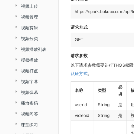
视频上传
回调设置
视频打点
视频管理
Flash视频上传
应用下载
视频问答
视频剪辑
请求方式
搜索视频
HTTP视频上传(断点续传)
名词解释
视频答题器
视频分类
视频剪辑合并
获取视频信息
视频处理完成后的回调
常见问题
课堂练习
视频播放列表
获取视频分类
批量获取视频信息
视频抓取
请求参数
AI制课
知识点
授权播放
获取视频播放列表
获取视频子分类
编辑视频信息
以下请求参数需要进行THQS权
视频审核删除回调
字幕
视频打点
获取授权播放设置信息
创建视频播放列表
认证方式
。
创建视频分类
删除视频
视频字幕
三分屏课件
获取视频打点信息
设置授权播放
编辑视频播放列表
编辑视频分类
必
获取视频原片下载地址
名称
类型
视频弹幕
视频字幕上传
H5扩展
填
批量获取视频打点信息
删除视频播放列表
删除视频分类
申请下载原片
播放密码
获取视频弹幕信息
userid
String
是
搜索视频字幕信息
屏蔽视频
新增或编辑视频打点信息
按视频播放列表获取视频信息
按分类获取视频信息
视频问答
获取视频播放代码
获取单个视频播放密码
videoid
String
是
搜索用户字幕信息
删除视频
删除视频打点信息
课堂练习
新增视频问答
设置视频播放地址有效时长
批量获取视频的播放密码
获取视频字幕列表
裁剪视频
d