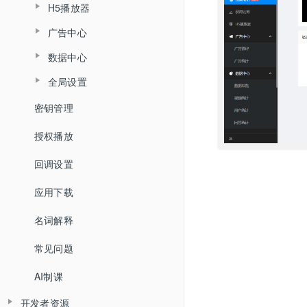
H5播放器
添加素材
广告中心
基础设置
项目编辑
数据中心
广告管理
LOGO
全局设置
数据总览
广告统计
皮肤
密钥管理
基础设置
视频统计
缓冲片头
授权播放
水印设置
用户统计
右侧菜单
回调设置
H5黑白名单
问答统计
鼠标右键
应用下载
访客信息收集
名词解释
常见问题
AI制课
开发者资源