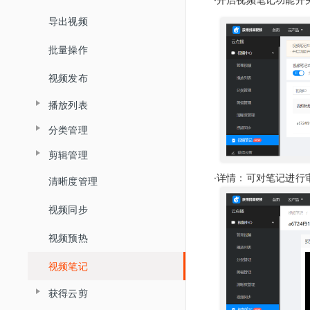
导出视频
批量操作
视频发布
播放列表
分类管理
创建播放列表
剪辑管理
创建视频分类
播放顺序管理
·详情：可对笔记进行
清晰度管理
合并视频
编辑分类
设置播放列表样式
视频同步
分类设置
发布播放列表
视频预热
视频笔记
获得云剪