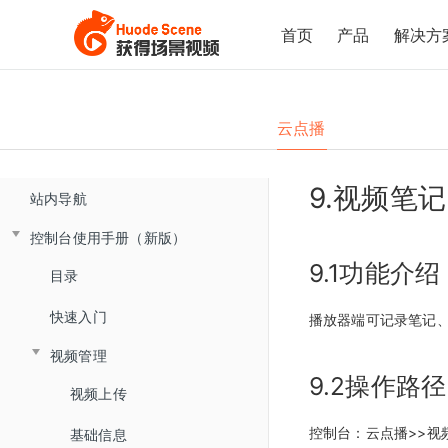
首页
产品
解决方
云点播
9.视频笔记
站内导航
控制台使用手册（新版）
9.1功能介绍
目录
快速入门
播放器端可记录笔记、
视频管理
9.2操作路径
视频上传
控制台：云点播>>视
基础信息