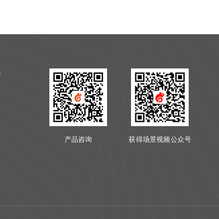
得
产品咨询
获得场景视频公众号