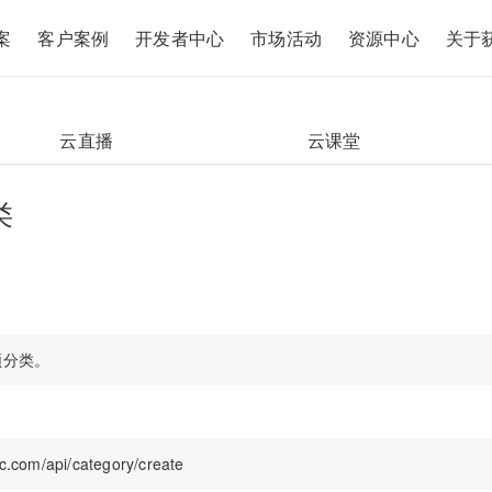
案
客户案例
开发者中心
市场活动
资源中心
关于
云直播
云课堂
类
6