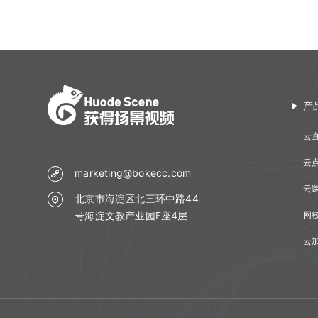
地理位置播放时长统计
用户维度
按天统计
剪辑合成回调内容
短视频SDK-Android
用户流量统计
视频维度
用户维度
问答功能
按天统计
uniappSDK
视频流量统计
视频维度
按天统计
按天统计
获取小时维度的流量信息
SDKSID接口验证指南
用户多维度流量统计
按天统计
获取小时维度的流量信息
获取天维度的流量信息
播放记录日志统计
获取小时维度的流量信息
产
获取天维度的流量信息
获取月维度的流量信息
实时播放记录日志统计
获取视频播放记录日志
获取天维度的流量信息
云
自定义ID流量数据统计
用户实时自定义参数播放记录日志
获取用户播放记录日志
获取月维度的流量信息
云
marketing@bokecc.com
用户自定义ID
获取用户自定义参数播放记录日志
云
北京市海淀区北三环中路44
视频自定义ID
小时维度流量数据
号海淀文教产业园F座4层
网
获取视频自定义参数播放记录日志
小时维度流量数据
小时维度流量数据详情
云
小时维度流量数据详情
天维度的流量数据
天维度的流量数据
天维度流量数据详情