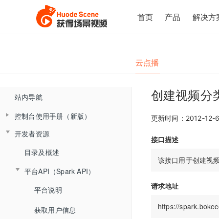
首页
产品
解决方
云点播
创建视频分
站内导航
控制台使用手册（新版）
更新时间：2012-12-
开发者资源
目录
接口描述
目录及概述
快速入门
平台API（Spark API）
视频管理
请求地址
平台说明
密钥管理
视频上传
获取用户信息
授权播放
基础信息