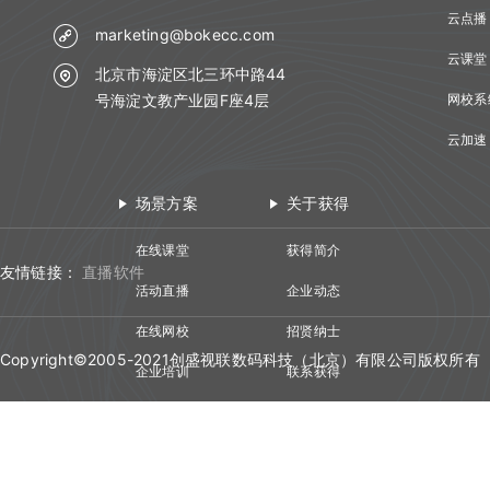
云点播
marketing@bokecc.com
云课堂
北京市海淀区北三环中路44
号海淀文教产业园F座4层
网校系
云加速
场景方案
关于获得
在线课堂
获得简介
友情链接：
直播软件
活动直播
企业动态
在线网校
招贤纳士
Copyright©2005-2021创盛视联数码科技（北京）有限公司版权所有
企业培训
联系获得
视频会议
技术资质