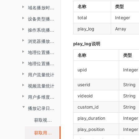
H5播放器
添加素材
名称
类型
用户维度
域名播放时长统计
按天统计
广告中心
基础设置
项目编辑
total
Integer
视频维度
用户维度
设备类型播放量统计
按天统计
数据中心
广告管理
LOGO
play_log
Array
视频维度
用户维度
操作系统播放量统计
按天统计
按天统计
全局设置
数据总览
广告统计
皮肤
用户维度
浏览器播放量统计
按天统计
按天统计
play_log说明
基础设置
视频统计
用户维度
地理位置播放量统计
按天统计
缓冲片头
名称
类型
水印设置
用户统计
用户维度
地理位置播放时长统计
按天统计
右侧菜单
upid
Integer
H5黑白名单
用户流量统计
视频维度
用户维度
按天统计
问答统计
鼠标右键
userid
String
视频流量统计
视频维度
获取小时维度的流量信息
按天统计
按天统计
访客信息收集
videoid
String
用户多维度流量统计
获取小时维度的流量信息
按天统计
获取天维度的流量信息
custom_id
String
播放记录日志统计
获取小时维度的流量信息
获取天维度的流量信息
获取月维度的流量信息
play_duration
Integer
获取视频播放记录日志
获取天维度的流量信息
play_position
Integer
获取用户播放记录日志
获取月维度的流量信息