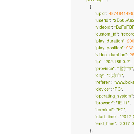
            {

"upid"
: 
4874841499
"userid"
: 
"2D505A6
"videoid"
: 
"B2F8FB
"custom_id"
: 
"recor
"play_duration"
: 
20
"play_position"
: 
962
"video_duration"
: 
2
"ip"
: 
"202.189.0.2"
,

"province"
: 
"北京市"
,
"city"
: 
"北京市"
,

"referer"
: 
"www.bok
"device"
: 
"PC"
,

"operating_system"
"browser"
: 
"IE 11"
,

"terminal"
: 
"PC"
,

"start_time"
: 
"2017-
"end_time"
: 
"2017-0
            },
