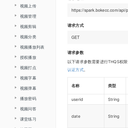
视频上传
回调设置
视频打点
视频管理
Flash视频上传
应用下载
视频问答
请求方式
视频剪辑
搜索视频
HTTP视频上传(断点续传)
名词解释
视频答题器
视频分类
视频剪辑合并
获取视频信息
视频处理完成后的回调
常见问题
课堂练习
视频播放列表
获取视频分类
批量获取视频信息
视频抓取
请求参数
AI制课
知识点
授权播放
获取视频播放列表
获取视频子分类
以下请求参数需要进行THQS权
编辑视频信息
视频审核删除回调
字幕
视频打点
获取授权播放设置信息
创建视频播放列表
认证方式
。
创建视频分类
删除视频
视频字幕
三分屏课件
获取视频打点信息
设置授权播放
编辑视频播放列表
编辑视频分类
获取视频原片下载地址
名称
类型
视频弹幕
视频字幕上传
H5扩展
批量获取视频打点信息
删除视频播放列表
删除视频分类
申请下载原片
播放密码
获取视频弹幕信息
userid
String
搜索视频字幕信息
屏蔽视频
新增或编辑视频打点信息
按视频播放列表获取视频信息
按分类获取视频信息
视频问答
获取视频播放代码
获取单个视频播放密码
搜索用户字幕信息
删除视频
删除视频打点信息
date
String
课堂练习
新增视频问答
设置视频播放地址有效时长
批量获取视频的播放密码
获取视频字幕列表
裁剪视频