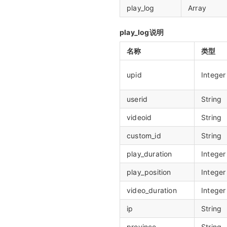
play_log
Array
play_log说明
名称
类型
upid
Integer
userid
String
videoid
String
custom_id
String
play_duration
Integer
play_position
Integer
video_duration
Integer
ip
String
province
String