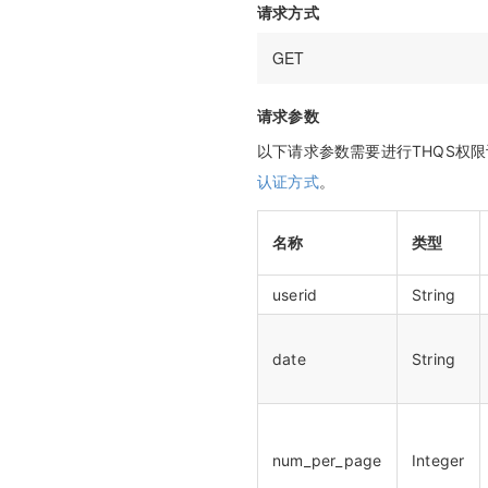
请求方式
请求参数
以下请求参数需要进行THQS权
认证方式
。
名称
类型
userid
String
date
String
num_per_page
Integer