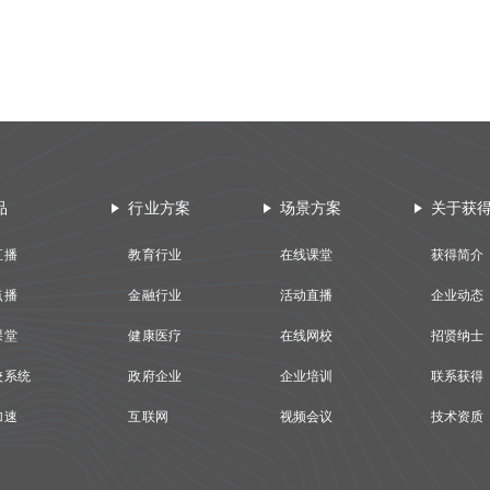
品
行业方案
场景方案
关于获
直播
教育行业
在线课堂
获得简介
点播
金融行业
活动直播
企业动态
课堂
健康医疗
在线网校
招贤纳士
校系统
政府企业
企业培训
联系获得
加速
互联网
视频会议
技术资质