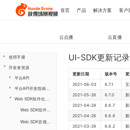
首页
产品
解决方案
客户
云点播
云直播
UI-SDK更新记录
使用手册
开发者资源
控制台操作手册
更新日期
版本号
更
平台API
直播间管理
云课堂Web端用户使用手册
2021-06-03
6.7.1
互
平台API开发指南（旧版本）
云课堂App端用户使用手册
数据总览
产品简介
平台概述说明
创建直播间
2021-05-26
6.7.0
新
产品发版记录
Web SDK组件化开发指南
产品简介
API概述
监课管理
直播间管理
角色介绍
直播间设置
2021-04-29
6.6.7
新
发版记录
Web SDK组件化快速集成文档
分组信息
云盘管理
角色介绍
小班课管理API
监课列表
创建直播间
登录与准备
链接获取
2021-04-26
6.6.6
新
回放管理
Web SDK音视频API文档
查询分组场次列表
文档库
登录
聊天相关API
直播间日志
更新直播间
主界面介绍
回放查看
2021-03-29
6.6.2
新