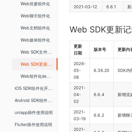
聊天
查询普通合流回放列表
Web排麦组件化
查询分组列表详情
媒体库
界面介绍
回放相关API
查询直播间信息
教室功能介绍
数据统计
2021-03-12
6.6.1
新
文档管理
查询聊天信息
查询全景合流回放列表
Web聊天组件化
导入预设分组名单
开发者中心
教室功能介绍
自动登录相关API
创建登录sessionId
音视频设置
媒体库管理
文档上传
查询普通合流回放信息
用量统计
Web SDK更新
Web文档组件化
密钥管理
接口认证相关API
查询直播间登录链接
状态监控
课堂数据统计
上传视频
删除文档
权限管理
服务概览
查询回放聊天信息
Web媒体组件化
回调配置
THQS相关API
查询直播间自动登录链接
用量数据
查询最高在线人数
关联视频
更新
查询账户文档列表
子用户管理
版本号
更新内
流量统计
查询视频播放链接
Web SDK文件引用路径
日期
文档库相关API
关闭直播间
双师管理
查询用量信息
查询累计在线人数
取消关联视频
查询直播间文档列表
操作记录
空间统计
查询MP4回放视频信息
2026-
Web SDK更新记录
回调管理
媒体库相关API
开始直播
创建直播间
查询直播时长信息
删除直播间关联视频
05-
6.36.20
SDK
关联文档
已删用户
音频转写
添加删除回放任务
Web组件化demo下载地址
自动登录
开始结束直播
08
课堂数据统计API
结束直播
更新直播间
查询直播进出记录
设置暖场视频
取消文档关联
云课堂时长统计
添加根据直播删除回放任务
2021-
iOS SDK组件化开发指南
接口认证
登录退出
计费查询API
查询直播间列表
查询直播间信息
查询直播聊天记录
取消暖场视频设置
04-
6.6.4
新增流
设置预习课件
回放重制
查询回放观看统计时长
Android SDK组件化开发指南
THQS说明
视频转码
02
回调地址相关API
切换合流布局
创建登录sessionId
查询头脑风暴信息
查询直播间关联视频列表
查询文档下载地址
查询视频详细信息
2021-
uniapp插件使用说明
直播间通用字段
文档转码
双师对接流程
查询直播间人员列表
说明
6.6.2
新增聊
查询投票列表信息
03-19
文档名称重命名
提交分角色ASR任务
Flutter插件使用说明
常见名词
回放
错误码说明
查询直播状态
查询答题卡信息
2021-