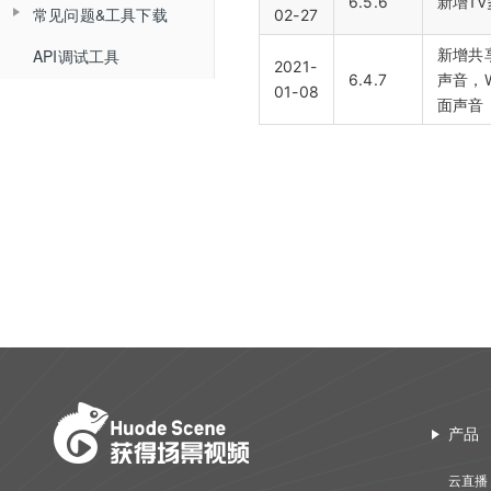
查询文档详情
6.5.6
新增1
查询分角色ASR结果
常见问题&工具下载
02-27
错误码说明
课堂数据统计
更新日志
踢出人员
查询直播发奖信息
查询文档预览地址
新增共
API调试工具
常见问题
更新日志
查询直播场次列表
2021-
查询投骰子记录
6.4.7
声音，W
H5课件批量上传
01-08
工具下载
面声音
查询账号背景图列表
查询抢答记录
批量上传在线文档
增加账号背景图片
查询计时器记录
删除账号背景图片
查询小白板提交记录
查询直播汇总信息
查询点名信息
查询直播间用户进出记录
产品
云直播