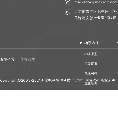
教室功能介绍
marketing@bokecc.com
Web SDK组件化开发指南
API概述
直播间管理
工具下载
教室功能介绍
音视频设置
北京市海淀区北三环中路4
Web SDK组件化快速集成文档
iOS SDK组件化开发指南
分组信息
小班课管理API
创建直播间
号海淀文教产业园F座4层
状态监控
回放管理
Web SDK音视频API文档
查询分组场次列表
Android SDK组件化开发指南
聊天相关API
更新直播间
聊天
查询普通合流回放列表
uniapp插件使用说明
Web排麦组件化
查询分组列表详情
回放相关API
查询直播间信息
文档管理
场景方案
查询聊天信息
查询全景合流回放列表
Flutter插件使用说明
Web聊天组件化
导入预设分组名单
自动登录相关API
创建登录sessionId
媒体库管理
文档上传
在线课堂
查询普通合流回放信息
Web文档组件化
接口认证相关API
查询直播间登录链接
友情链接：
直播软件
课堂数据统计
上传视频
删除文档
活动直播
查询回放聊天信息
Web媒体组件化
THQS相关API
查询直播间自动登录链接
用量数据
查询最高在线人数
关联视频
在线网校
查询账户文档列表
查询视频播放链接
Web SDK文件引用路径
文档库相关API
关闭直播间
Copyright©2005-2021创盛视联数码科技（北京）有限公司版权所有
双师管理
查询用量信息
查询累计在线人数
企业培训
取消关联视频
查询直播间文档列表
查询MP4回放视频信息
Web SDK更新记录
回调管理
媒体库相关API
开始直播
创建直播间
查询直播时长信息
视频会议
删除直播间关联视频
关联文档
添加删除回放任务
Web组件化demo下载地址
自动登录
开始结束直播
课堂数据统计API
结束直播
更新直播间
查询直播进出记录
设置暖场视频
取消文档关联
添加根据直播删除回放任务
接口认证
登录退出
计费查询API
查询直播间列表
查询直播间信息
查询直播聊天记录
取消暖场视频设置
设置预习课件