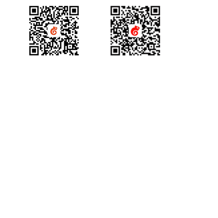
查询回放观看统计时长
THQS说明
视频转码
回调地址相关API
切换合流布局
创建登录sessionId
查询头脑风暴信息
查询直播间关联视频列表
查询文档下载地址
查询视频详细信息
直播间通用字段
文档转码
双师对接流程
查询直播间人员列表
说明
查询投票列表信息
文档名称重命名
提交分角色ASR任务
常见名词
回放
错误码说明
查询直播状态
查询答题卡信息
查询文档详情
查询分角色ASR结果
错误码说明
课堂数据统计
更新日志
踢出人员
产品咨询
获得场景视频公众号
查询直播发奖信息
查询文档预览地址
更新日志
查询直播场次列表
查询投骰子记录
H5课件批量上传
查询账号背景图列表
查询抢答记录
批量上传在线文档
增加账号背景图片
查询计时器记录
删除账号背景图片
查询小白板提交记录
查询直播汇总信息
查询点名信息
查询直播间用户进出记录