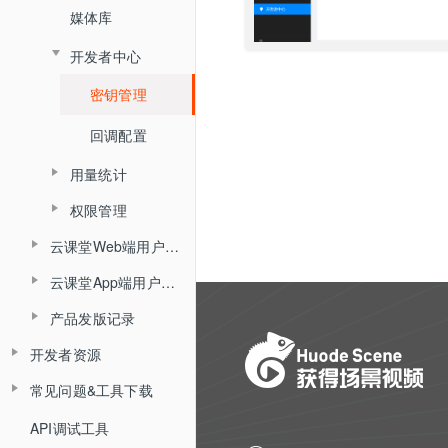
媒体库
数据统计
开发者中心
密钥管理
回调配置
用量统计
权限管理
服务概览
云课堂Web端用户使用手册
子用户管理
流量统计
云课堂App端用户使用手册
产品简介
操作记录
空间统计
产品发版记录
产品简介
角色介绍
已删用户
音频转写
开发者资源
发版记录
角色介绍
登录与准备
云课堂时长统计
常见问题&工具下载
平台API
登录
主界面介绍
回放重制
平台API开发指南（旧版本）
API调试工具
常见问题
平台概述说明
界面介绍