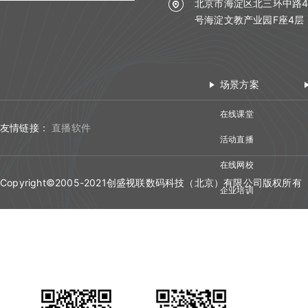
教室功能介绍
北京市海淀区北三环中路4
Web SDK组件化开发指南
API概述
直播间管理
工具下载
号海淀文教产业园F座4层
教室功能介绍
音视频设置
Web SDK组件化快速集成文档
iOS SDK组件化开发指南
分组信息
小班课管理API
创建直播间
状态监控
回放管理
Web SDK音视频API文档
查询分组场次列表
Android SDK组件化开发指南
聊天相关API
更新直播间
场景方案
聊天
查询普通合流回放列表
uniapp插件使用说明
Web排麦组件化
查询分组列表详情
回放相关API
查询直播间信息
文档管理
查询聊天信息
在线课堂
查询全景合流回放列表
Flutter插件使用说明
Web聊天组件化
导入预设分组名单
自动登录相关API
创建登录sessionId
友情链接：
直播软件
媒体库管理
文档上传
活动直播
查询普通合流回放信息
Web文档组件化
接口认证相关API
查询直播间登录链接
课堂数据统计
上传视频
在线网校
删除文档
查询回放聊天信息
Web媒体组件化
THQS相关API
查询直播间自动登录链接
Copyright©2005-2021创盛视联数码科技（北京）有限公司版权所有
用量数据
查询最高在线人数
关联视频
企业培训
查询账户文档列表
查询视频播放链接
Web SDK文件引用路径
文档库相关API
关闭直播间
双师管理
查询用量信息
查询累计在线人数
视频会议
取消关联视频
查询直播间文档列表
查询MP4回放视频信息
Web SDK更新记录
回调管理
媒体库相关API
开始直播
创建直播间
查询直播时长信息
删除直播间关联视频
关联文档
添加删除回放任务
Web组件化demo下载地址
自动登录
开始结束直播
课堂数据统计API
结束直播
更新直播间
查询直播进出记录
设置暖场视频
取消文档关联
添加根据直播删除回放任务
接口认证
登录退出
计费查询API
查询直播间列表
查询直播间信息
查询直播聊天记录
取消暖场视频设置
设置预习课件