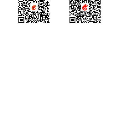
查询回放观看统计时长
THQS说明
视频转码
回调地址相关API
切换合流布局
创建登录sessionId
查询头脑风暴信息
查询直播间关联视频列表
查询文档下载地址
查询视频详细信息
直播间通用字段
文档转码
双师对接流程
查询直播间人员列表
说明
查询投票列表信息
文档名称重命名
提交分角色ASR任务
常见名词
回放
错误码说明
查询直播状态
产品咨询
获得场景视频公众号
查询答题卡信息
查询文档详情
查询分角色ASR结果
错误码说明
课堂数据统计
更新日志
踢出人员
查询直播发奖信息
查询文档预览地址
更新日志
查询直播场次列表
查询投骰子记录
H5课件批量上传
查询账号背景图列表
查询抢答记录
批量上传在线文档
增加账号背景图片
查询计时器记录
删除账号背景图片
查询小白板提交记录
查询直播汇总信息
查询点名信息
查询直播间用户进出记录