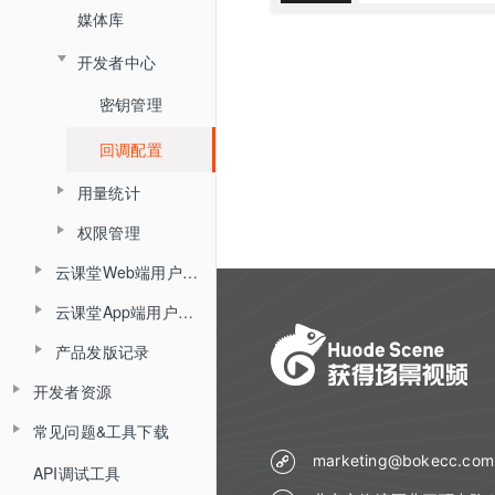
媒体库
数据统计
开发者中心
密钥管理
回调配置
用量统计
权限管理
服务概览
云课堂Web端用户使用手册
子用户管理
流量统计
云课堂App端用户使用手册
产品简介
操作记录
空间统计
产品发版记录
产品简介
角色介绍
已删用户
音频转写
开发者资源
发版记录
角色介绍
登录与准备
云课堂时长统计
常见问题&工具下载
平台API
登录
主界面介绍
回放重制
marketing@bokecc.com
平台API开发指南（旧版本）
API调试工具
常见问题
平台概述说明
界面介绍