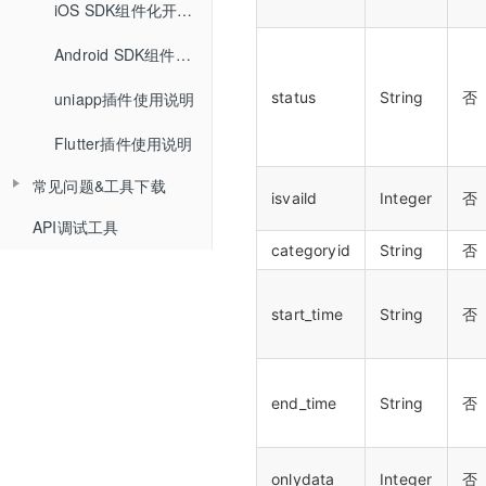
Web SDK组件化快速集成文档
iOS SDK组件化开发指南
小班课管理API
查询小白板提交记录
Web SDK音视频API文档
Android SDK组件化开发指南
聊天相关API
查询直播汇总信息
status
String
否
uniapp插件使用说明
Web排麦组件化
回放相关API
查询点名信息
Flutter插件使用说明
Web聊天组件化
自动登录相关API
查询直播间用户进出记录
常见问题&工具下载
Web文档组件化
接口认证相关API
isvaild
Integer
否
API调试工具
常见问题
Web媒体组件化
THQS相关API
categoryid
String
否
工具下载
Web SDK文件引用路径
文档库相关API
start_time
String
否
Web SDK更新记录
媒体库相关API
Web组件化demo下载地址
课堂数据统计API
end_time
String
否
计费查询API
回调地址相关API
onlydata
Integer
否