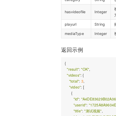
hasvideofile
Integer
playurl
String
mediaType
Integer
返回示例
{

"result"
: 
"OK"
, 

"videos"
: {

"total"
: 
3
, 

"video"
: [

      {

"id"
: 
"A4DE83629B02A0
"userid"
: 
"1725A8A9604
"title"
: 
"测试视频"
, 
