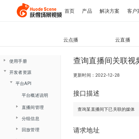
首页
产品
解决方案
客户
云点播
云直播
查询直播间关联视
使用手册
开发者资源
控制台操作手册
更新时间：2022-12-28
平台API
直播间管理
云课堂Web端用户使用手册
接口描述
云课堂App端用户使用手册
数据总览
产品简介
平台概述说明
创建直播间
产品发版记录
产品简介
监课管理
直播间管理
角色介绍
直播间设置
发版记录
分组信息
云盘管理
角色介绍
监课列表
创建直播间
登录与准备
链接获取
回放管理
请求地址
查询分组场次列表
文档库
登录
直播间日志
更新直播间
主界面介绍
回放查看