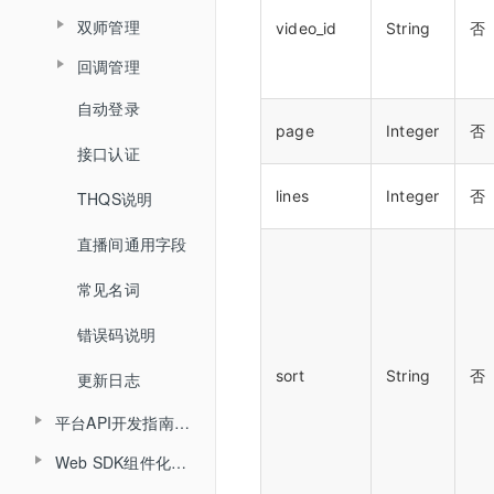
查询文档详情
查询分角色ASR结果
踢出人员
双师管理
查询用量信息
video_id
String
否
查询累计在线人数
查询文档预览地址
回调管理
查询直播场次列表
创建直播间
查询直播时长信息
H5课件批量上传
自动登录
开始结束直播
查询账号背景图列表
更新直播间
查询直播进出记录
page
Integer
否
批量上传在线文档
接口认证
登录退出
增加账号背景图片
查询直播间信息
查询直播聊天记录
lines
Integer
否
THQS说明
视频转码
删除账号背景图片
创建登录sessionId
查询头脑风暴信息
直播间通用字段
文档转码
说明
查询投票列表信息
常见名词
回放
查询答题卡信息
错误码说明
课堂数据统计
查询直播发奖信息
sort
String
否
更新日志
查询投骰子记录
平台API开发指南（旧版本）
查询抢答记录
Web SDK组件化开发指南
API概述
查询计时器记录