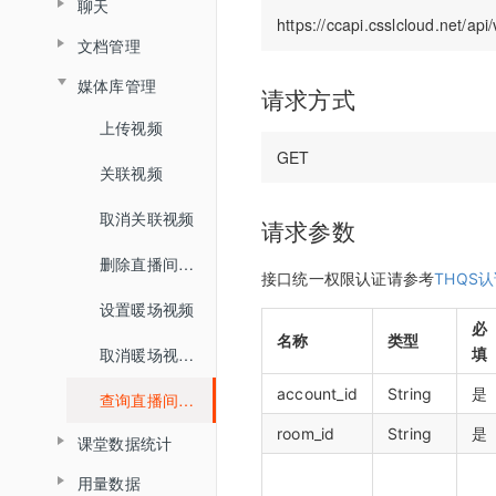
聊天
查询普通合流回放列表
查询分组列表详情
媒体库
界面介绍
查询直播间信息
教室功能介绍
数据统计
文档管理
查询聊天信息
查询全景合流回放列表
导入预设分组名单
开发者中心
教室功能介绍
创建登录sessionId
音视频设置
媒体库管理
文档上传
请求方式
查询普通合流回放信息
用量统计
密钥管理
查询直播间登录链接
状态监控
上传视频
删除文档
权限管理
服务概览
查询回放聊天信息
回调配置
查询直播间自动登录链接
关联视频
查询账户文档列表
子用户管理
流量统计
查询视频播放链接
关闭直播间
取消关联视频
查询直播间文档列表
操作记录
请求参数
空间统计
查询MP4回放视频信息
开始直播
删除直播间关联视频
关联文档
已删用户
接口统一权限认证请参考
THQS
音频转写
添加删除回放任务
结束直播
设置暖场视频
取消文档关联
云课堂时长统计
添加根据直播删除回放任务
必
查询直播间列表
名称
类型
取消暖场视频设置
填
设置预习课件
回放重制
查询回放观看统计时长
切换合流布局
account_id
String
是
查询直播间关联视频列表
查询文档下载地址
查询视频详细信息
查询直播间人员列表
room_id
String
是
课堂数据统计
文档名称重命名
提交分角色ASR任务
查询直播状态
用量数据
查询最高在线人数