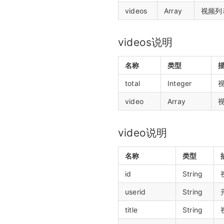
videos
Array
视频列表
videos说明
名称
类型
total
Integer
video
Array
视
video说明
名称
类型
id
String
userid
String
title
String