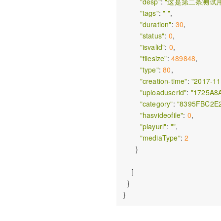
"desp"
: 
"这是第二条测试
"tags"
: 
" "
,  

"duration"
: 
30
, 

"status"
: 
0
, 

"isvalid"
: 
0
, 

"filesize"
: 
489848
, 

"type"
: 
80
, 

"creation-time"
: 
"2017-11
"uploaduserid"
: 
"1725A8
"category"
: 
"8395FBC2E
"hasvideofile"
: 
0
,

"playurl"
: 
""
, 

"mediaType"
: 
2
      }

    ]

  }
