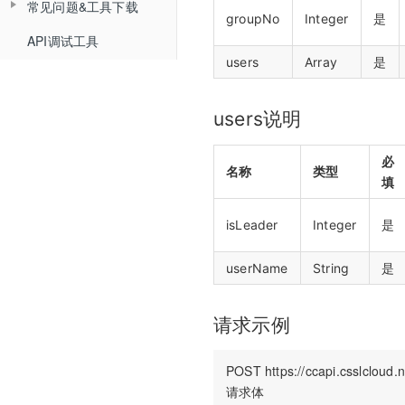
常见问题&工具下载
Web文档组件化
接口认证相关API
groupNo
Integer
是
API调试工具
常见问题
Web媒体组件化
THQS相关API
users
Array
是
工具下载
Web SDK文件引用路径
文档库相关API
users说明
Web SDK更新记录
媒体库相关API
Web组件化demo下载地址
课堂数据统计API
必
名称
类型
填
计费查询API
isLeader
Integer
是
回调地址相关API
userName
String
是
双师对接流程
错误码说明
请求示例
更新日志
POST https://ccapi.csslclo
请求体
