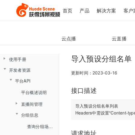
首页
产品
解决方案
客户
云点播
云直播
导入预设分组名单
使用手册
开发者资源
控制台操作手册
更新时间：2023-03-16
平台API
直播间管理
云课堂Web端用户使用手册
接口描述
云课堂App端用户使用手册
数据总览
产品简介
平台概述说明
创建直播间
产品发版记录
产品简介
监课管理
直播间管理
角色介绍
直播间设置
导入预设分组名单列表

发版记录
分组信息
云盘管理
角色介绍
监课列表
创建直播间
登录与准备
链接获取
查询分组场次列表
文档库
登录
直播间日志
更新直播间
主界面介绍
回放查看
请求地址