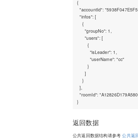
{

  "accountId": "5938F047E5F5
  "infos": [

    {

      "groupNo": 1,

      "users": [

        {

          "isLeader": 1,

          "userName": "cc"

        }

      ]

    }

  ],

  "roomId": "A12826D179A58
返回数据
公共返回数据结构请参考
公共返