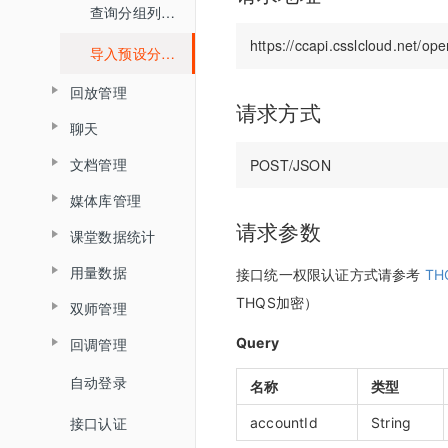
查询分组列表详情
媒体库
界面介绍
查询直播间信息
教室功能介绍
数据统计
导入预设分组名单
开发者中心
教室功能介绍
创建登录sessionId
音视频设置
用量统计
回放管理
密钥管理
查询直播间登录链接
状态监控
请求方式
权限管理
聊天
服务概览
查询普通合流回放列表
回调配置
查询直播间自动登录链接
文档管理
子用户管理
查询聊天信息
流量统计
查询全景合流回放列表
关闭直播间
媒体库管理
文档上传
操作记录
空间统计
查询普通合流回放信息
开始直播
请求参数
课堂数据统计
上传视频
删除文档
已删用户
音频转写
查询回放聊天信息
结束直播
用量数据
查询最高在线人数
接口统一权限认证方式请参考
T
关联视频
查询账户文档列表
云课堂时长统计
查询视频播放链接
THQS加密）
查询直播间列表
双师管理
查询用量信息
查询累计在线人数
取消关联视频
查询直播间文档列表
回放重制
查询MP4回放视频信息
Query
回调管理
切换合流布局
创建直播间
查询直播时长信息
删除直播间关联视频
关联文档
添加删除回放任务
自动登录
开始结束直播
查询直播间人员列表
更新直播间
名称
类型
查询直播进出记录
设置暖场视频
取消文档关联
添加根据直播删除回放任务
接口认证
登录退出
accountId
String
查询直播状态
查询直播间信息
查询直播聊天记录
取消暖场视频设置