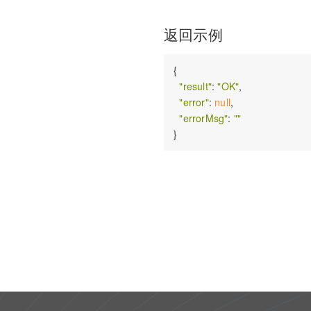
返回示例
{

"result"
: 
"OK"
,

"error"
: 
null
,

"errorMsg"
: 
""