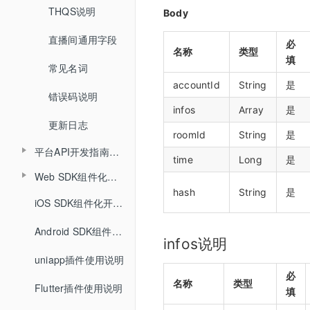
设置预习课件
查询回放观看统计时长
THQS说明
视频转码
踢出人员
Body
创建登录sessionId
查询头脑风暴信息
查询直播间关联视频列表
查询文档下载地址
查询视频详细信息
直播间通用字段
文档转码
查询直播场次列表
说明
必
查询投票列表信息
名称
类型
文档名称重命名
填
提交分角色ASR任务
常见名词
回放
查询账号背景图列表
查询答题卡信息
查询文档详情
accountId
String
是
查询分角色ASR结果
错误码说明
课堂数据统计
增加账号背景图片
查询直播发奖信息
infos
Array
是
查询文档预览地址
更新日志
删除账号背景图片
查询投骰子记录
roomId
String
是
H5课件批量上传
平台API开发指南（旧版本）
time
Long
是
查询抢答记录
批量上传在线文档
Web SDK组件化开发指南
API概述
查询计时器记录
hash
String
是
Web SDK组件化快速集成文档
iOS SDK组件化开发指南
小班课管理API
查询小白板提交记录
Web SDK音视频API文档
Android SDK组件化开发指南
聊天相关API
infos说明
查询直播汇总信息
uniapp插件使用说明
Web排麦组件化
回放相关API
查询点名信息
必
名称
类型
Flutter插件使用说明
Web聊天组件化
自动登录相关API
填
查询直播间用户进出记录