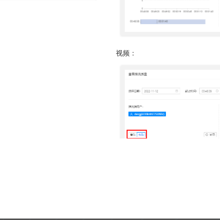
教室功能介绍
Web SDK组件化开发指南
API概述
直播间管理
工具下载
教室功能介绍
音视频设置
Web SDK组件化快速集成文档
iOS SDK组件化开发指南
分组信息
小班课管理API
创建直播间
状态监控
回放管理
Web SDK音视频API文档
查询分组场次列表
Android SDK组件化开发指南
聊天相关API
更新直播间
视频：
聊天
查询普通合流回放列表
uniapp插件使用说明
Web排麦组件化
查询分组列表详情
回放相关API
查询直播间信息
文档管理
查询聊天信息
查询全景合流回放列表
Flutter插件使用说明
Web聊天组件化
导入预设分组名单
自动登录相关API
创建登录sessionId
媒体库管理
文档上传
查询普通合流回放信息
Web文档组件化
接口认证相关API
查询直播间登录链接
课堂数据统计
上传视频
删除文档
查询回放聊天信息
Web媒体组件化
THQS相关API
查询直播间自动登录链接
用量数据
查询最高在线人数
关联视频
查询账户文档列表
查询视频播放链接
Web SDK文件引用路径
文档库相关API
关闭直播间
双师管理
查询用量信息
查询累计在线人数
取消关联视频
查询直播间文档列表
查询MP4回放视频信息
Web SDK更新记录
回调管理
媒体库相关API
开始直播
创建直播间
查询直播时长信息
删除直播间关联视频
关联文档
添加删除回放任务
Web组件化demo下载地址
自动登录
开始结束直播
课堂数据统计API
结束直播
更新直播间
查询直播进出记录
设置暖场视频
取消文档关联
添加根据直播删除回放任务
接口认证
登录退出
计费查询API
查询直播间列表
查询直播间信息
查询直播聊天记录
取消暖场视频设置
设置预习课件