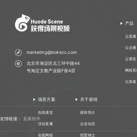
查询回放观看统计时长
THQS说明
视频转码
回调地址相关API
切换合流布局
创建登录sessionId
3.日志查看：可仅查看失败
查询头脑风暴信息
查询直播间关联视频列表
查询文档下载地址
查询视频详细信息
直播间通用字段
文档转码
双师对接流程
查询直播间人员列表
说明
查询投票列表信息
产品
文档名称重命名
提交分角色ASR任务
常见名词
回放
错误码说明
查询直播状态
查询答题卡信息
云直播
查询文档详情
查询分角色ASR结果
错误码说明
课堂数据统计
更新日志
踢出人员
查询直播发奖信息
云点播
查询文档预览地址
marketing@bokecc.com
更新日志
查询直播场次列表
查询投骰子记录
云课堂
H5课件批量上传
北京市海淀区北三环中路44
查询账号背景图列表
号海淀文教产业园F座4层
网校系
查询抢答记录
批量上传在线文档
增加账号背景图片
云加速
查询计时器记录
删除账号背景图片
查询小白板提交记录
场景方案
关于获得
查询直播汇总信息
在线课堂
获得简介
友情链接：
直播软件
查询点名信息
活动直播
企业动态
查询直播间用户进出记录
在线网校
招贤纳士