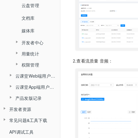
云盘管理
数据统计
文档库
媒体库
开发者中心
用量统计
密钥管理
2.查看流质量 音频：
权限管理
服务概览
回调配置
云课堂Web端用户使用手册
子用户管理
流量统计
云课堂App端用户使用手册
产品简介
操作记录
空间统计
产品发版记录
产品简介
角色介绍
已删用户
音频转写
开发者资源
发版记录
角色介绍
登录与准备
云课堂时长统计
常见问题&工具下载
平台API
登录
主界面介绍
回放重制
平台API开发指南（旧版本）
API调试工具
常见问题
平台概述说明
界面介绍