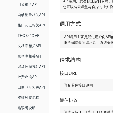
API帮助开发者快速定制专属于
聊天
查询普通合流回放列表
查询分组列表详情
媒体库
界面介绍
回放相关API
查询直播间信息
教室功能介绍
数据统计
文档管理
查询聊天信息
查询全景合流回放列表
导入预设分组名单
开发者中心
教室功能介绍
自动登录相关API
创建登录sessionId
音视频设置
媒体库管理
文档上传
查询普通合流回放信息
调用方式
用量统计
密钥管理
接口认证相关API
查询直播间登录链接
状态监控
课堂数据统计
上传视频
删除文档
权限管理
服务概览
查询回放聊天信息
回调配置
THQS相关API
查询直播间自动登录链接
 API调用主要是通过用户向AP
用量数据
查询最高在线人数
关联视频
查询账户文档列表
子用户管理
流量统计
查询视频播放链接
文档库相关API
关闭直播间
双师管理
查询用量信息
查询累计在线人数
取消关联视频
查询直播间文档列表
操作记录
空间统计
查询MP4回放视频信息
回调管理
媒体库相关API
开始直播
创建直播间
查询直播时长信息
请求结构
删除直播间关联视频
关联文档
已删用户
音频转写
添加删除回放任务
自动登录
开始结束直播
课堂数据统计API
结束直播
更新直播间
查询直播进出记录
设置暖场视频
取消文档关联
接口URL
云课堂时长统计
添加根据直播删除回放任务
接口认证
登录退出
计费查询API
查询直播间列表
查询直播间信息
查询直播聊天记录
取消暖场视频设置
设置预习课件
回放重制
查询回放观看统计时长
THQS说明
视频转码
回调地址相关API
切换合流布局
创建登录sessionId
查询头脑风暴信息
查询直播间关联视频列表
查询文档下载地址
查询视频详细信息
直播间通用字段
文档转码
双师对接流程
查询直播间人员列表
说明
查询投票列表信息
通信协议
文档名称重命名
提交分角色ASR任务
常见名词
回放
错误码说明
查询直播状态
查询答题卡信息