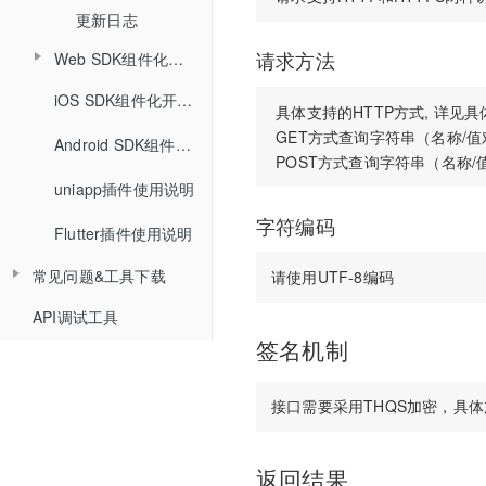
查询文档详情
查询分角色ASR结果
错误码说明
课堂数据统计
更新日志
踢出人员
查询直播发奖信息
查询文档预览地址
Web SDK组件化开发指南
请求方法
更新日志
查询直播场次列表
查询投骰子记录
H5课件批量上传
Web SDK组件化快速集成文档
iOS SDK组件化开发指南
查询账号背景图列表
 具体支持的HTTP方式, 详见具
查询抢答记录
批量上传在线文档
 GET方式查询字符串（名称/值
Web SDK音视频API文档
Android SDK组件化开发指南
增加账号背景图片
查询计时器记录
uniapp插件使用说明
Web排麦组件化
删除账号背景图片
查询小白板提交记录
字符编码
Flutter插件使用说明
Web聊天组件化
查询直播汇总信息
常见问题&工具下载
Web文档组件化
查询点名信息
API调试工具
常见问题
Web媒体组件化
查询直播间用户进出记录
签名机制
工具下载
Web SDK文件引用路径
Web SDK更新记录
Web组件化demo下载地址
返回结果