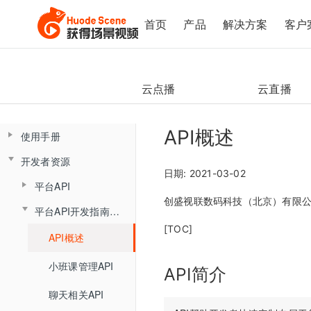
首页
产品
解决方案
客户
云点播
云直播
API概述
使用手册
开发者资源
控制台操作手册
日期: 2021-03-02
平台API
直播间管理
云课堂Web端用户使用手册
创盛视联数码科技（北京）有限
平台API开发指南（旧版本）
云课堂App端用户使用手册
数据总览
产品简介
平台概述说明
创建直播间
[TOC]
产品发版记录
产品简介
API概述
监课管理
直播间管理
角色介绍
直播间设置
发版记录
分组信息
云盘管理
角色介绍
小班课管理API
监课列表
创建直播间
登录与准备
链接获取
API简介
回放管理
查询分组场次列表
文档库
登录
聊天相关API
直播间日志
更新直播间
主界面介绍
回放查看