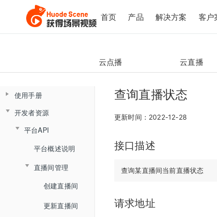
首页
产品
解决方案
客户
云点播
云直播
查询直播状态
使用手册
开发者资源
控制台操作手册
更新时间：2022-12-28
平台API
直播间管理
云课堂Web端用户使用手册
接口描述
云课堂App端用户使用手册
数据总览
产品简介
平台概述说明
创建直播间
产品发版记录
产品简介
监课管理
直播间管理
角色介绍
直播间设置
发版记录
云盘管理
角色介绍
监课列表
创建直播间
登录与准备
链接获取
请求地址
文档库
登录
直播间日志
更新直播间
主界面介绍
回放查看