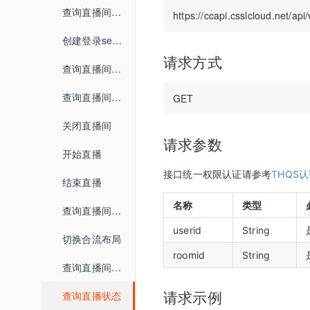
媒体库
界面介绍
查询直播间信息
教室功能介绍
数据统计
开发者中心
教室功能介绍
创建登录sessionId
音视频设置
请求方式
用量统计
密钥管理
查询直播间登录链接
状态监控
权限管理
服务概览
回调配置
查询直播间自动登录链接
子用户管理
流量统计
关闭直播间
操作记录
请求参数
空间统计
开始直播
已删用户
接口统一权限认证请参考
THQS
音频转写
结束直播
云课堂时长统计
名称
类型
查询直播间列表
userid
String
回放重制
切换合流布局
roomid
String
查询直播间人员列表
查询直播状态
请求示例