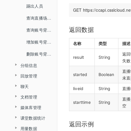
踢出人员
查询直播场次列表
返回数据
查询账号背景图列表
增加账号背景图片
名称
类型
描述
删除账号背景图片
返回
result
String
失败
分组信息
直播
started
Boolean
回放管理
查询分组场次列表
未直
聊天
查询普通合流回放列表
查询分组列表详情
liveid
String
直播I
文档管理
查询聊天信息
查询全景合流回放列表
直播
导入预设分组名单
starttime
String
空
媒体库管理
文档上传
查询普通合流回放信息
课堂数据统计
上传视频
删除文档
查询回放聊天信息
返回示例
用量数据
查询最高在线人数
关联视频