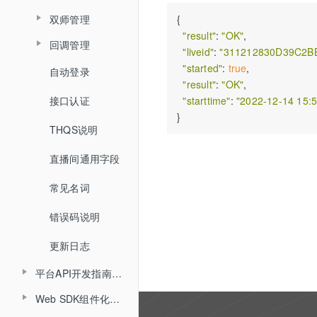
查询账户文档列表
查询视频播放链接
双师管理
{

查询用量信息
查询累计在线人数
取消关联视频
查询直播间文档列表
"result"
: 
"OK"
,

查询MP4回放视频信息
回调管理
创建直播间
"liveid"
: 
"311212830D39C2B
查询直播时长信息
删除直播间关联视频
关联文档
添加删除回放任务
"started"
: 
true
,

自动登录
开始结束直播
更新直播间
查询直播进出记录
"result"
: 
"OK"
,

设置暖场视频
取消文档关联
添加根据直播删除回放任务
接口认证
登录退出
"starttime"
: 
"2022-12-14 15:5
查询直播间信息
查询直播聊天记录
取消暖场视频设置
设置预习课件
查询回放观看统计时长
THQS说明
视频转码
创建登录sessionId
查询头脑风暴信息
查询直播间关联视频列表
查询文档下载地址
查询视频详细信息
直播间通用字段
文档转码
说明
查询投票列表信息
文档名称重命名
提交分角色ASR任务
常见名词
回放
查询答题卡信息
查询文档详情
查询分角色ASR结果
错误码说明
课堂数据统计
查询直播发奖信息
查询文档预览地址
更新日志
查询投骰子记录
H5课件批量上传
平台API开发指南（旧版本）
查询抢答记录
批量上传在线文档
Web SDK组件化开发指南
API概述
查询计时器记录