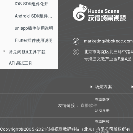
Web SDK组件化快速集成文档
iOS SDK组件化开发指南
小班课管理API
查询小白板提交记录
Web SDK音视频API文档
Android SDK组件化开发指南
聊天相关API
查询直播汇总信息
uniapp插件使用说明
Web排麦组件化
回放相关API
查询点名信息
Flutter插件使用说明
Web聊天组件化
marketing@bokecc.com
自动登录相关API
查询直播间用户进出记录
常见问题&工具下载
北京市海淀区北三环中路4
Web文档组件化
接口认证相关API
号海淀文教产业园F座4层
API调试工具
常见问题
Web媒体组件化
THQS相关API
工具下载
Web SDK文件引用路径
文档库相关API
场景方案
Web SDK更新记录
媒体库相关API
在线课堂
Web组件化demo下载地址
课堂数据统计API
友情链接：
直播软件
活动直播
计费查询API
在线网校
回调地址相关API
Copyright©2005-2021创盛视联数码科技（北京）有限公司版权所有
企业培训