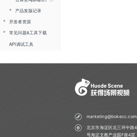
产品简介
操作记录
产品发版记录
产品简介
角色介绍
已删用户
开发者资源
发版记录
角色介绍
登录与准备
常见问题&工具下载
平台API
登录
主界面介绍
平台API开发指南（旧版本）
API调试工具
常见问题
平台概述说明
界面介绍
教室功能介绍
Web SDK组件化开发指南
API概述
直播间管理
工具下载
教室功能介绍
音视频设置
Web SDK组件化快速集成文档
iOS SDK组件化开发指南
分组信息
小班课管理API
创建直播间
状态监控
回放管理
Web SDK音视频API文档
查询分组场次列表
Android SDK组件化开发指南
聊天相关API
更新直播间
聊天
查询普通合流回放列表
uniapp插件使用说明
Web排麦组件化
查询分组列表详情
回放相关API
查询直播间信息
文档管理
查询聊天信息
查询全景合流回放列表
Flutter插件使用说明
Web聊天组件化
导入预设分组名单
自动登录相关API
创建登录sessionId
媒体库管理
文档上传
查询普通合流回放信息
Web文档组件化
marketing@bokecc.com
接口认证相关API
查询直播间登录链接
课堂数据统计
上传视频
删除文档
查询回放聊天信息
北京市海淀区北三环中路4
Web媒体组件化
THQS相关API
查询直播间自动登录链接
用量数据
查询最高在线人数
号海淀文教产业园F座4层
关联视频
查询账户文档列表