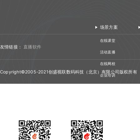
查询视频播放链接
Web SDK文件引用路径
文档库相关API
关闭直播间
双师管理
查询用量信息
查询累计在线人数
取消关联视频
查询直播间文档列表
查询MP4回放视频信息
Web SDK更新记录
回调管理
媒体库相关API
开始直播
创建直播间
查询直播时长信息
删除直播间关联视频
关联文档
场景方案
添加删除回放任务
Web组件化demo下载地址
自动登录
开始结束直播
课堂数据统计API
结束直播
更新直播间
查询直播进出记录
设置暖场视频
取消文档关联
在线课堂
添加根据直播删除回放任务
接口认证
登录退出
计费查询API
查询直播间列表
查询直播间信息
友情链接：
直播软件
查询直播聊天记录
取消暖场视频设置
设置预习课件
活动直播
查询回放观看统计时长
THQS说明
视频转码
回调地址相关API
切换合流布局
创建登录sessionId
查询头脑风暴信息
查询直播间关联视频列表
查询文档下载地址
在线网校
查询视频详细信息
直播间通用字段
文档转码
双师对接流程
查询直播间人员列表
说明
Copyright©2005-2021创盛视联数码科技（北京）有限公司版权所有
查询投票列表信息
企业培训
文档名称重命名
提交分角色ASR任务
常见名词
回放
错误码说明
查询直播状态
查询答题卡信息
视频会议
查询文档详情
查询分角色ASR结果
错误码说明
课堂数据统计
更新日志
踢出人员
查询直播发奖信息
查询文档预览地址
更新日志
查询直播场次列表
查询投骰子记录
H5课件批量上传
查询账号背景图列表
查询抢答记录
批量上传在线文档
增加账号背景图片
查询计时器记录