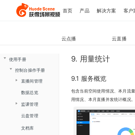
首页
产品
解决方案
客户
云点播
云直播
9. 用量统计
使用手册
控制台操作手册
9.1 服务概览
直播间管理
包含当前空间使用情况、本月流
数据总览
创建直播间
用情况、本月直播并发统计概况
监课管理
直播间设置
云盘管理
监课列表
链接获取
文档库
直播间日志
回放查看