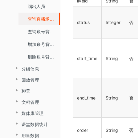
liveid
String
否
踢出人员
查询直播场次列表
status
Integer
否
查询账号背景图列表
增加账号背景图片
删除账号背景图片
start_time
String
否
分组信息
回放管理
查询分组场次列表
聊天
查询普通合流回放列表
查询分组列表详情
end_time
String
否
文档管理
查询聊天信息
查询全景合流回放列表
导入预设分组名单
媒体库管理
文档上传
查询普通合流回放信息
课堂数据统计
上传视频
删除文档
查询回放聊天信息
order
String
否
用量数据
查询最高在线人数
关联视频