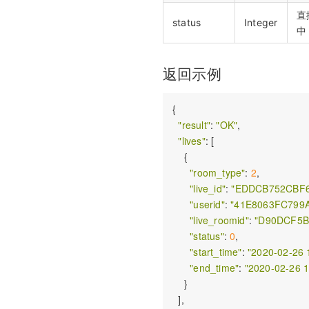
双师对接流程
直
status
Integer
中
错误码说明
更新日志
返回示例
{

"result"
: 
"OK"
,

"lives"
: [

    {

"room_type"
: 
2
,

"live_id"
: 
"EDDCB752CBF6
"userid"
: 
"41E8063FC799
"live_roomid"
: 
"D90DCF5B
"status"
: 
0
,

"start_time"
: 
"2020-02-26 
"end_time"
: 
"2020-02-26 1
    }

  ],
