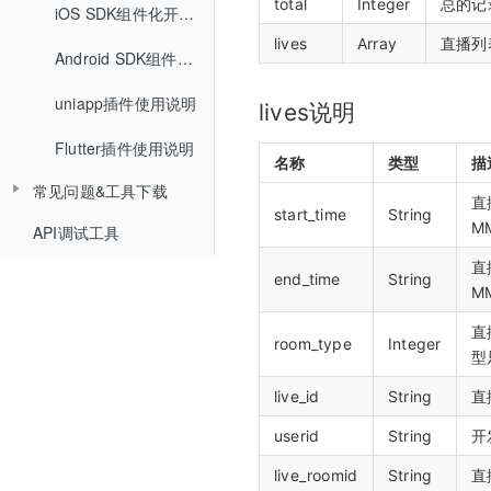
total
Integer
总的记
Web SDK组件化快速集成文档
iOS SDK组件化开发指南
小班课管理API
查询小白板提交记录
lives
Array
直播列
Web SDK音视频API文档
Android SDK组件化开发指南
聊天相关API
查询直播汇总信息
uniapp插件使用说明
Web排麦组件化
回放相关API
lives说明
查询点名信息
Flutter插件使用说明
Web聊天组件化
自动登录相关API
名称
类型
描
查询直播间用户进出记录
常见问题&工具下载
Web文档组件化
接口认证相关API
直
start_time
String
MM
API调试工具
常见问题
Web媒体组件化
THQS相关API
直
工具下载
end_time
String
Web SDK文件引用路径
文档库相关API
MM
Web SDK更新记录
媒体库相关API
直
room_type
Integer
型
Web组件化demo下载地址
课堂数据统计API
live_id
String
直
计费查询API
userid
String
开
回调地址相关API
live_roomid
String
直