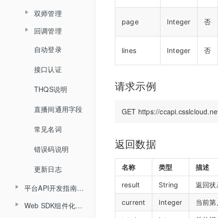
查询账户文档列表
查询视频播放链接
双师管理
查询用量信息
查询累计在线人数
取消关联视频
查询直播间文档列表
page
Integer
否
查询MP4回放视频信息
回调管理
创建直播间
查询直播时长信息
删除直播间关联视频
关联文档
添加删除回放任务
自动登录
开始结束直播
lines
Integer
否
更新直播间
查询直播进出记录
设置暖场视频
取消文档关联
添加根据直播删除回放任务
接口认证
登录退出
查询直播间信息
查询直播聊天记录
取消暖场视频设置
设置预习课件
请求示例
查询回放观看统计时长
THQS说明
视频转码
创建登录sessionId
查询头脑风暴信息
查询直播间关联视频列表
查询文档下载地址
查询视频详细信息
直播间通用字段
文档转码
说明
查询投票列表信息
文档名称重命名
提交分角色ASR任务
常见名词
回放
查询答题卡信息
查询文档详情
返回数据
查询分角色ASR结果
错误码说明
课堂数据统计
查询直播发奖信息
查询文档预览地址
名称
类型
描述
更新日志
查询投骰子记录
H5课件批量上传
result
String
返回状态
平台API开发指南（旧版本）
查询抢答记录
批量上传在线文档
current
Integer
当前第
Web SDK组件化开发指南
API概述
查询计时器记录