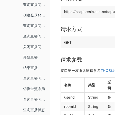
媒体库
界面介绍
查询直播间信息
教室功能介绍
数据统计
开发者中心
教室功能介绍
创建登录sessionId
音视频设置
用量统计
密钥管理
查询直播间登录链接
状态监控
请求方式
权限管理
服务概览
回调配置
查询直播间自动登录链接
子用户管理
流量统计
关闭直播间
操作记录
空间统计
开始直播
请求参数
已删用户
音频转写
结束直播
接口统一权限认证请参考
THQS
云课堂时长统计
查询直播间列表
必
名称
类型
回放重制
填
切换合流布局
userid
String
是
查询直播间人员列表
roomid
String
是
查询直播状态