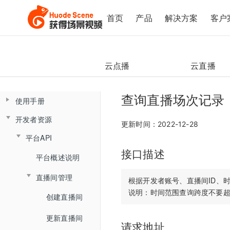
首页
产品
解决方案
客户
云点播
云直播
查询直播场次记录
使用手册
开发者资源
控制台操作手册
更新时间：2022-12-28
平台API
直播间管理
云课堂Web端用户使用手册
接口描述
云课堂App端用户使用手册
数据总览
产品简介
平台概述说明
创建直播间
产品发版记录
产品简介
监课管理
直播间管理
角色介绍
直播间设置
根据开发者账号、直播间ID、时
发版记录
云盘管理
角色介绍
监课列表
创建直播间
登录与准备
链接获取
文档库
登录
直播间日志
更新直播间
主界面介绍
回放查看
请求地址