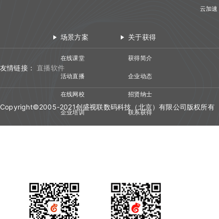
更新日志
踢出人员
查询直播发奖信息
云加速
查询文档预览地址
更新日志
查询直播场次列表
查询投骰子记录
H5课件批量上传
场景方案
关于获得
查询账号背景图列表
查询抢答记录
批量上传在线文档
在线课堂
获得简介
增加账号背景图片
查询计时器记录
友情链接：
直播软件
活动直播
企业动态
删除账号背景图片
查询小白板提交记录
在线网校
招贤纳士
查询直播汇总信息
Copyright©2005-2021创盛视联数码科技（北京）有限公司版权所有
企业培训
联系获得
查询点名信息
视频会议
技术资质
查询直播间用户进出记录