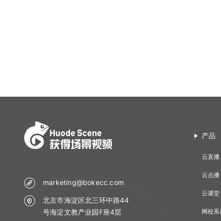
回放相关API
查询直播间信息
文档管理
查询聊天信息
查询全景合流回放列表
Flutter插件使用说明
Web聊天组件化
导入预设分组名单
自动登录相关API
创建登录sessionId
媒体库管理
文档上传
查询普通合流回放信息
Web文档组件化
接口认证相关API
查询直播间登录链接
课堂数据统计
上传视频
删除文档
查询回放聊天信息
Web媒体组件化
THQS相关API
查询直播间自动登录链接
用量数据
查询最高在线人数
关联视频
查询账户文档列表
查询视频播放链接
Web SDK文件引用路径
文档库相关API
关闭直播间
双师管理
查询用量信息
查询累计在线人数
取消关联视频
查询直播间文档列表
查询MP4回放视频信息
Web SDK更新记录
回调管理
媒体库相关API
开始直播
创建直播间
查询直播时长信息
删除直播间关联视频
关联文档
添加删除回放任务
Web组件化demo下载地址
自动登录
开始结束直播
课堂数据统计API
结束直播
更新直播间
查询直播进出记录
设置暖场视频
取消文档关联
产品
添加根据直播删除回放任务
接口认证
登录退出
计费查询API
查询直播间列表
查询直播间信息
查询直播聊天记录
取消暖场视频设置
设置预习课件
查询回放观看统计时长
云直播
THQS说明
视频转码
回调地址相关API
切换合流布局
创建登录sessionId
查询头脑风暴信息
查询直播间关联视频列表
查询文档下载地址
云点播
查询视频详细信息
直播间通用字段
文档转码
双师对接流程
查询直播间人员列表
说明
marketing@bokecc.com
查询投票列表信息
文档名称重命名
云课堂
提交分角色ASR任务
常见名词
回放
北京市海淀区北三环中路44
错误码说明
查询直播状态
查询答题卡信息
号海淀文教产业园F座4层
网校系
查询文档详情
查询分角色ASR结果
错误码说明
课堂数据统计