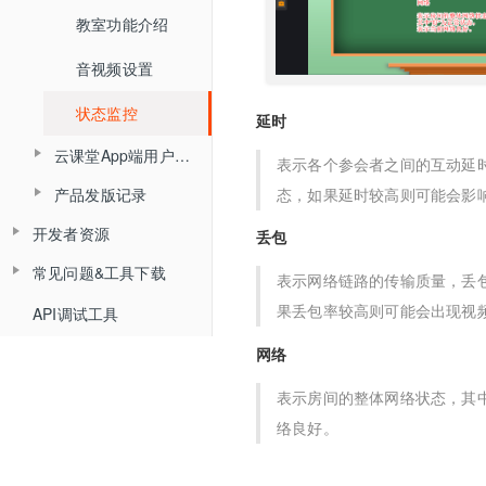
媒体库
教室功能介绍
数据统计
开发者中心
音视频设置
用量统计
密钥管理
状态监控
延时
权限管理
服务概览
回调配置
云课堂App端用户使用手册
表示各个参会者之间的互动延时，
子用户管理
流量统计
产品发版记录
态，如果延时较高则可能会影
产品简介
操作记录
空间统计
开发者资源
发版记录
丢包
角色介绍
已删用户
常见问题&工具下载
平台API
音频转写
表示网络链路的传输质量，丢包
登录
平台API开发指南（旧版本）
果丢包率较高则可能会出现视
API调试工具
常见问题
平台概述说明
云课堂时长统计
界面介绍
Web SDK组件化开发指南
API概述
直播间管理
网络
工具下载
回放重制
教室功能介绍
Web SDK组件化快速集成文档
iOS SDK组件化开发指南
分组信息
小班课管理API
创建直播间
表示房间的整体网络状态，其中
络良好。
回放管理
Web SDK音视频API文档
查询分组场次列表
Android SDK组件化开发指南
聊天相关API
更新直播间
聊天
查询普通合流回放列表
uniapp插件使用说明
Web排麦组件化
查询分组列表详情