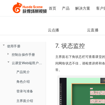
首页
产品
解决方案
客户
云点播
云直播
7. 状态监控
使用手册
控制台操作手册
主界面右下角状态栏可查看课堂
直播间管理
云课堂Web端用户使用手册
间网络状态不佳，请检查讲师和
常。
数据总览
产品简介
创建直播间
监课管理
角色介绍
直播间设置
云盘管理
监课列表
登录与准备
链接获取
文档库
直播间日志
主界面介绍
回放查看