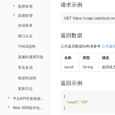
查询文档详情
查询分角色ASR结果
请求示例
踢出人员
双师管理
查询用量信息
查询累计在线人数
查询文档预览地址
回调管理
查询直播场次列表
创建直播间
查询直播时长信息
H5课件批量上传
自动登录
开始结束直播
查询账号背景图列表
更新直播间
查询直播进出记录
批量上传在线文档
返回数据
接口认证
登录退出
增加账号背景图片
查询直播间信息
查询直播聊天记录
THQS说明
视频转码
公共返回数据结构请参考
公共返
删除账号背景图片
创建登录sessionId
查询头脑风暴信息
直播间通用字段
文档转码
名称
类型
描述
说明
查询投票列表信息
result
String
返回状态
常见名词
回放
查询答题卡信息
错误码说明
课堂数据统计
查询直播发奖信息
返回示例
更新日志
查询投骰子记录
{

平台API开发指南（旧版本）
"result"
: 
"OK"
查询抢答记录
Web SDK组件化开发指南
API概述
查询计时器记录