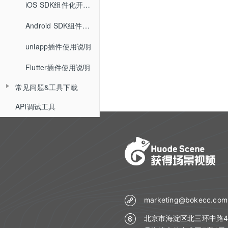
Web SDK组件化快速集成文档
iOS SDK组件化开发指南
小班课管理API
查询小白板提交记录
Web SDK音视频API文档
Android SDK组件化开发指南
聊天相关API
查询直播汇总信息
uniapp插件使用说明
Web排麦组件化
回放相关API
查询点名信息
Flutter插件使用说明
Web聊天组件化
自动登录相关API
查询直播间用户进出记录
常见问题&工具下载
Web文档组件化
接口认证相关API
API调试工具
常见问题
Web媒体组件化
THQS相关API
工具下载
Web SDK文件引用路径
文档库相关API
Web SDK更新记录
媒体库相关API
Web组件化demo下载地址
课堂数据统计API
计费查询API
marketing@bokecc.com
回调地址相关API
北京市海淀区北三环中路4