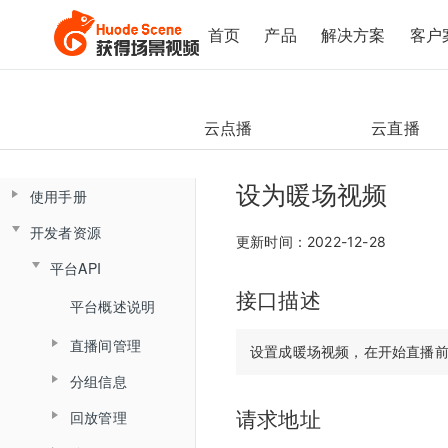
首页
产品
解决方案
客户
云点播
云直播
设为暖场视频
使用手册
开发者资源
控制台操作手册
更新时间：2022-12-28
平台API
直播间管理
云课堂Web端用户使用手册
接口描述
云课堂App端用户使用手册
数据总览
产品简介
平台概述说明
创建直播间
产品发版记录
产品简介
监课管理
直播间管理
角色介绍
直播间设置
发版记录
分组信息
云盘管理
角色介绍
监课列表
创建直播间
登录与准备
链接获取
回放管理
请求地址
查询分组场次列表
文档库
登录
直播间日志
更新直播间
主界面介绍
回放查看