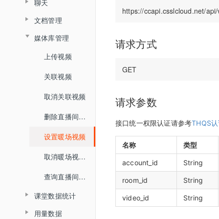
聊天
查询普通合流回放列表
查询分组列表详情
媒体库
界面介绍
查询直播间信息
教室功能介绍
数据统计
文档管理
查询聊天信息
查询全景合流回放列表
导入预设分组名单
开发者中心
教室功能介绍
创建登录sessionId
音视频设置
媒体库管理
文档上传
请求方式
查询普通合流回放信息
用量统计
密钥管理
查询直播间登录链接
状态监控
上传视频
删除文档
权限管理
服务概览
查询回放聊天信息
回调配置
查询直播间自动登录链接
关联视频
查询账户文档列表
子用户管理
流量统计
查询视频播放链接
关闭直播间
取消关联视频
查询直播间文档列表
操作记录
请求参数
空间统计
查询MP4回放视频信息
开始直播
删除直播间关联视频
关联文档
已删用户
接口统一权限认证请参考
THQS
音频转写
添加删除回放任务
结束直播
设置暖场视频
取消文档关联
云课堂时长统计
添加根据直播删除回放任务
名称
类型
查询直播间列表
取消暖场视频设置
设置预习课件
account_id
String
回放重制
查询回放观看统计时长
切换合流布局
查询直播间关联视频列表
查询文档下载地址
room_id
String
查询视频详细信息
查询直播间人员列表
课堂数据统计
video_id
String
文档名称重命名
提交分角色ASR任务
查询直播状态
用量数据
查询最高在线人数