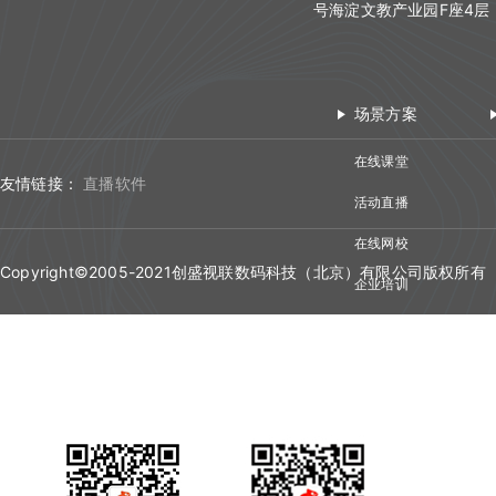
接口认证相关API
查询直播间登录链接
号海淀文教产业园F座4层
课堂数据统计
上传视频
删除文档
查询回放聊天信息
Web媒体组件化
THQS相关API
查询直播间自动登录链接
用量数据
查询最高在线人数
关联视频
查询账户文档列表
查询视频播放链接
Web SDK文件引用路径
文档库相关API
关闭直播间
双师管理
查询用量信息
查询累计在线人数
取消关联视频
查询直播间文档列表
场景方案
查询MP4回放视频信息
Web SDK更新记录
回调管理
媒体库相关API
开始直播
创建直播间
查询直播时长信息
删除直播间关联视频
关联文档
在线课堂
添加删除回放任务
Web组件化demo下载地址
自动登录
开始结束直播
课堂数据统计API
结束直播
更新直播间
友情链接：
直播软件
查询直播进出记录
设置暖场视频
取消文档关联
活动直播
添加根据直播删除回放任务
接口认证
登录退出
计费查询API
查询直播间列表
查询直播间信息
查询直播聊天记录
取消暖场视频设置
在线网校
设置预习课件
查询回放观看统计时长
THQS说明
视频转码
回调地址相关API
切换合流布局
Copyright©2005-2021创盛视联数码科技（北京）有限公司版权所有
创建登录sessionId
查询头脑风暴信息
企业培训
查询直播间关联视频列表
查询文档下载地址
查询视频详细信息
直播间通用字段
文档转码
双师对接流程
查询直播间人员列表
说明
视频会议
查询投票列表信息
文档名称重命名
提交分角色ASR任务
常见名词
回放
错误码说明
查询直播状态
查询答题卡信息
查询文档详情
查询分角色ASR结果
错误码说明
课堂数据统计
更新日志
踢出人员
查询直播发奖信息
查询文档预览地址
更新日志
查询直播场次列表
查询投骰子记录
H5课件批量上传