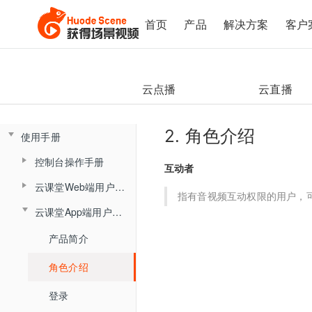
首页
产品
解决方案
客户
云点播
云直播
2. 角色介绍
使用手册
控制台操作手册
互动者
直播间管理
云课堂Web端用户使用手册
指有音视频互动权限的用户，可
云课堂App端用户使用手册
数据总览
产品简介
创建直播间
产品简介
监课管理
角色介绍
直播间设置
云盘管理
角色介绍
监课列表
登录与准备
链接获取
文档库
登录
直播间日志
主界面介绍
回放查看