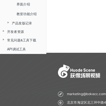
媒体库
界面介绍
教室功能介绍
数据统计
开发者中心
教室功能介绍
音视频设置
用量统计
密钥管理
产品发版记录
状态监控
权限管理
服务概览
开发者资源
发版记录
回调配置
子用户管理
常见问题&工具下载
平台API
流量统计
平台API开发指南（旧版本）
API调试工具
常见问题
平台概述说明
操作记录
空间统计
Web SDK组件化开发指南
API概述
直播间管理
工具下载
已删用户
音频转写
Web SDK组件化快速集成文档
iOS SDK组件化开发指南
分组信息
小班课管理API
创建直播间
云课堂时长统计
回放管理
Web SDK音视频API文档
查询分组场次列表
Android SDK组件化开发指南
聊天相关API
更新直播间
回放重制
聊天
查询普通合流回放列表
uniapp插件使用说明
Web排麦组件化
查询分组列表详情
回放相关API
查询直播间信息
文档管理
查询聊天信息
查询全景合流回放列表
marketing@bokecc.com
Flutter插件使用说明
Web聊天组件化
导入预设分组名单
自动登录相关API
创建登录sessionId
媒体库管理
文档上传
北京市海淀区北三环中路4
查询普通合流回放信息
Web文档组件化