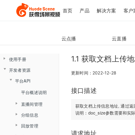
首页
产品
解决方案
客户
云点播
云直播
1.1 获取文档上传
使用手册
开发者资源
控制台操作手册
更新时间：2022-12-28
平台API
直播间管理
云课堂Web端用户使用手册
接口描述
云课堂App端用户使用手册
数据总览
产品简介
平台概述说明
创建直播间
产品发版记录
产品简介
监课管理
直播间管理
角色介绍
直播间设置
获取文档上传信息地址, 通过返
发版记录
分组信息
云盘管理
角色介绍
监课列表
创建直播间
登录与准备
链接获取
回放管理
查询分组场次列表
文档库
登录
直播间日志
更新直播间
主界面介绍
回放查看
请求地址