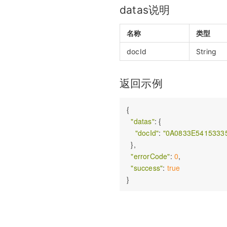
datas说明
名称
类型
docId
String
返回示例
{

"datas"
: {

"docId"
: 
"0A0833E5415333
  },

"errorCode"
: 
0
,

"success"
: 
true