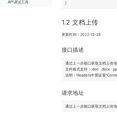
API调试工具
常见问题
Web媒体组件化
THQS相关API
工具下载
Web SDK文件引用路径
文档库相关API
1.2 文档上传
Web SDK更新记录
媒体库相关API
更新时间：2022-12-28
Web组件化demo下载地址
课堂数据统计API
计费查询API
接口描述
回调地址相关API
通过上一步接口获取文档上传地址（dat
双师对接流程
文件格式支持：.doc  .docx  .ppt  .p
错误码说明
更新日志
请求地址