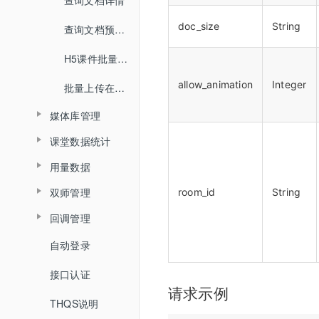
查询文档详情
查询分角色ASR结果
踢出人员
doc_size
String
查询文档预览地址
查询直播场次列表
H5课件批量上传
查询账号背景图列表
allow_animation
Integer
批量上传在线文档
增加账号背景图片
媒体库管理
删除账号背景图片
课堂数据统计
上传视频
用量数据
查询最高在线人数
关联视频
双师管理
room_id
String
查询用量信息
查询累计在线人数
取消关联视频
回调管理
创建直播间
查询直播时长信息
删除直播间关联视频
自动登录
开始结束直播
更新直播间
查询直播进出记录
设置暖场视频
接口认证
登录退出
查询直播间信息
查询直播聊天记录
取消暖场视频设置
请求示例
THQS说明
视频转码
创建登录sessionId
查询头脑风暴信息
查询直播间关联视频列表