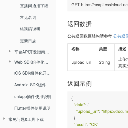
直播间通用字段
文档转码
说明
查询投票列表信息
常见名词
回放
查询答题卡信息
返回数据
错误码说明
课堂数据统计
查询直播发奖信息
公共返回数据结构请参考
公共返
更新日志
查询投骰子记录
名称
类型
描述
平台API开发指南（旧版本）
查询抢答记录
上传
Web SDK组件化开发指南
upload_url
String
API概述
真实
查询计时器记录
Web SDK组件化快速集成文档
iOS SDK组件化开发指南
小班课管理API
查询小白板提交记录
返回示例
Web SDK音视频API文档
Android SDK组件化开发指南
聊天相关API
查询直播汇总信息
uniapp插件使用说明
Web排麦组件化
回放相关API
{

查询点名信息
"data"
: {

Flutter插件使用说明
Web聊天组件化
自动登录相关API
"upload_url"
: 
"https://doc
查询直播间用户进出记录
  },

常见问题&工具下载
Web文档组件化
接口认证相关API
"result"
: 
"OK"