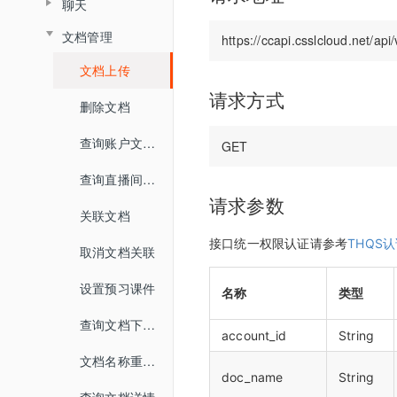
聊天
查询普通合流回放列表
查询分组列表详情
媒体库
界面介绍
查询直播间信息
教室功能介绍
数据统计
文档管理
查询聊天信息
查询全景合流回放列表
导入预设分组名单
开发者中心
教室功能介绍
创建登录sessionId
音视频设置
文档上传
查询普通合流回放信息
用量统计
密钥管理
查询直播间登录链接
状态监控
请求方式
删除文档
权限管理
服务概览
查询回放聊天信息
回调配置
查询直播间自动登录链接
查询账户文档列表
子用户管理
流量统计
查询视频播放链接
关闭直播间
查询直播间文档列表
操作记录
空间统计
查询MP4回放视频信息
开始直播
请求参数
关联文档
已删用户
音频转写
添加删除回放任务
结束直播
接口统一权限认证请参考
THQS
取消文档关联
云课堂时长统计
添加根据直播删除回放任务
查询直播间列表
设置预习课件
名称
类型
回放重制
查询回放观看统计时长
切换合流布局
查询文档下载地址
查询视频详细信息
account_id
String
查询直播间人员列表
文档名称重命名
提交分角色ASR任务
doc_name
String
查询直播状态