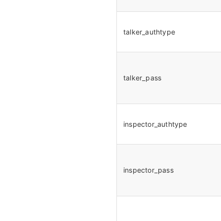
更新日志
talker_authtype
talker_pass
inspector_authtype
inspector_pass