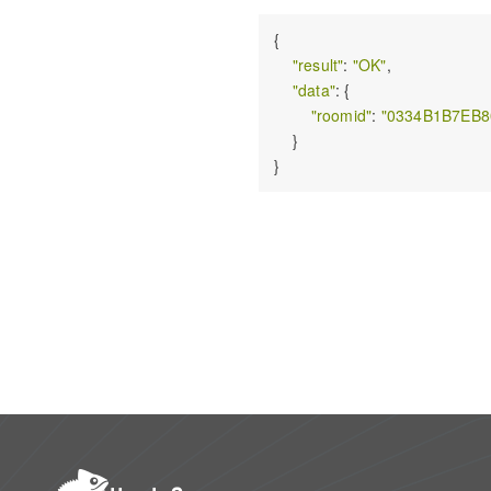
{

"result"
: 
"OK"
,

"data"
: {

"roomid"
: 
"0334B1B7EB
    }
