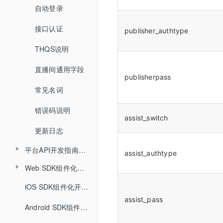
查询文档详情
查询分角色ASR结果
自动登录
开始结束直播
踢出人员
查询直播发奖信息
查询文档预览地址
接口认证
登录退出
查询直播场次列表
publisher_authtype
查询投骰子记录
H5课件批量上传
THQS说明
视频转码
查询账号背景图列表
查询抢答记录
批量上传在线文档
直播间通用字段
文档转码
增加账号背景图片
查询计时器记录
publisherpass
常见名词
回放
删除账号背景图片
查询小白板提交记录
错误码说明
课堂数据统计
查询直播汇总信息
assist_switch
更新日志
查询点名信息
平台API开发指南（旧版本）
assist_authtype
查询直播间用户进出记录
Web SDK组件化开发指南
API概述
Web SDK组件化快速集成文档
iOS SDK组件化开发指南
小班课管理API
assist_pass
Web SDK音视频API文档
Android SDK组件化开发指南
聊天相关API