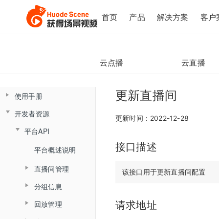
首页
产品
解决方案
客户
云点播
云直播
更新直播间
使用手册
开发者资源
控制台操作手册
更新时间：2022-12-28
平台API
直播间管理
云课堂Web端用户使用手册
接口描述
云课堂App端用户使用手册
数据总览
产品简介
平台概述说明
创建直播间
产品发版记录
产品简介
监课管理
直播间管理
角色介绍
直播间设置
发版记录
分组信息
云盘管理
角色介绍
监课列表
创建直播间
登录与准备
链接获取
回放管理
请求地址
查询分组场次列表
文档库
登录
直播间日志
更新直播间
主界面介绍
回放查看