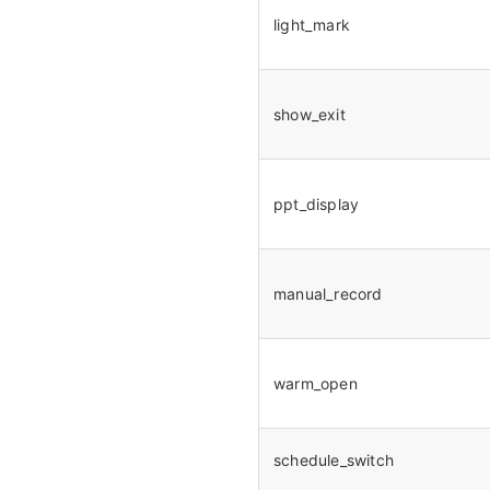
light_mark
show_exit
ppt_display
manual_record
warm_open
schedule_switch