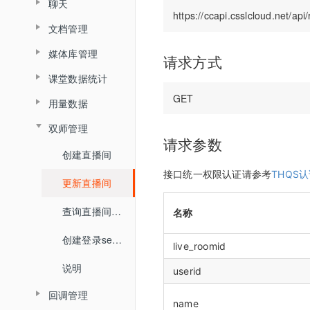
聊天
查询普通合流回放列表
查询分组列表详情
媒体库
界面介绍
查询直播间信息
教室功能介绍
数据统计
文档管理
查询聊天信息
查询全景合流回放列表
导入预设分组名单
开发者中心
教室功能介绍
创建登录sessionId
音视频设置
媒体库管理
文档上传
请求方式
查询普通合流回放信息
用量统计
密钥管理
查询直播间登录链接
状态监控
课堂数据统计
上传视频
删除文档
权限管理
服务概览
查询回放聊天信息
回调配置
查询直播间自动登录链接
用量数据
查询最高在线人数
关联视频
查询账户文档列表
子用户管理
流量统计
查询视频播放链接
关闭直播间
双师管理
查询用量信息
查询累计在线人数
取消关联视频
查询直播间文档列表
操作记录
请求参数
空间统计
查询MP4回放视频信息
开始直播
创建直播间
查询直播时长信息
删除直播间关联视频
关联文档
已删用户
接口统一权限认证请参考
THQS
音频转写
添加删除回放任务
结束直播
更新直播间
查询直播进出记录
设置暖场视频
取消文档关联
云课堂时长统计
添加根据直播删除回放任务
查询直播间列表
查询直播间信息
名称
查询直播聊天记录
取消暖场视频设置
设置预习课件
回放重制
查询回放观看统计时长
切换合流布局
创建登录sessionId
查询头脑风暴信息
live_roomid
查询直播间关联视频列表
查询文档下载地址
查询视频详细信息
查询直播间人员列表
说明
userid
查询投票列表信息
文档名称重命名
提交分角色ASR任务
回调管理
查询直播状态
查询答题卡信息
name