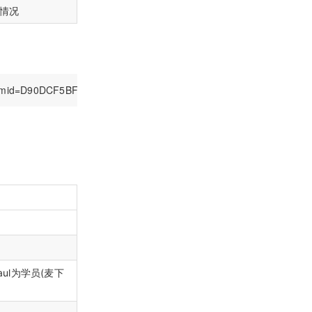
情况
，aul为学员(麦下