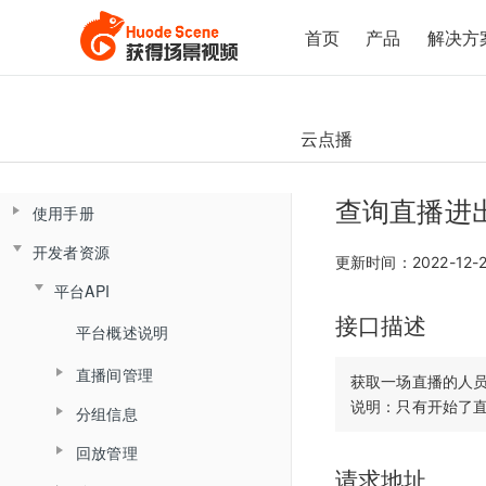
首页
产品
解决方
云点播
查询直播进
使用手册
开发者资源
控制台操作手册
更新时间：2022-12-
云课堂Web端用户使用手册
平台API
直播间管理
接口描述
云课堂App端用户使用手册
数据总览
产品简介
平台概述说明
创建直播间
产品发版记录
产品简介
监课管理
直播间管理
角色介绍
直播间设置
获取一场直播的人员
发版记录
分组信息
云盘管理
角色介绍
监课列表
创建直播间
登录与准备
链接获取
回放管理
查询分组场次列表
文档库
登录
直播间日志
更新直播间
主界面介绍
回放查看
请求地址