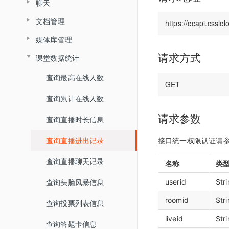
聊天
查询普通合流回放列表
查询分组列表详情
媒体库
界面介绍
查询直播间信息
教室功能介绍
数据统计
文档管理
查询聊天信息
查询全景合流回放列表
导入预设分组名单
开发者中心
教室功能介绍
创建登录sessionId
音视频设置
媒体库管理
文档上传
查询普通合流回放信息
用量统计
密钥管理
查询直播间登录链接
状态监控
请求方式
课堂数据统计
上传视频
删除文档
权限管理
服务概览
查询回放聊天信息
回调配置
查询直播间自动登录链接
查询最高在线人数
关联视频
查询账户文档列表
子用户管理
流量统计
查询视频播放链接
关闭直播间
查询累计在线人数
取消关联视频
查询直播间文档列表
操作记录
空间统计
查询MP4回放视频信息
开始直播
请求参数
查询直播时长信息
删除直播间关联视频
关联文档
已删用户
音频转写
添加删除回放任务
结束直播
查询直播进出记录
接口统一权限认证请
设置暖场视频
取消文档关联
云课堂时长统计
添加根据直播删除回放任务
查询直播间列表
查询直播聊天记录
取消暖场视频设置
名称
类
设置预习课件
回放重制
查询回放观看统计时长
切换合流布局
查询头脑风暴信息
userid
Str
查询直播间关联视频列表
查询文档下载地址
查询视频详细信息
查询直播间人员列表
roomid
Str
查询投票列表信息
文档名称重命名
提交分角色ASR任务
查询直播状态
liveid
Str
查询答题卡信息