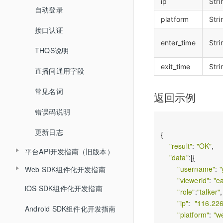
ip
Stri
自动登录
开始结束直播
更新直播间
platform
Stri
接口认证
登录退出
查询直播间信息
enter_time
Stri
THQS说明
视频转码
创建登录sessionId
exit_time
Stri
直播间通用字段
文档转码
说明
常见名词
回放
返回示例
错误码说明
课堂数据统计
更新日志
{

"result"
: 
"OK"
, 

平台API开发指南（旧版本）
"data"
:[{

"username"
: 
"
Web SDK组件化开发指南
API概述
"viewerid"
: 
"e
iOS SDK组件化开发指南
Web SDK组件化快速集成文档
小班课管理API
"role"
:
"talker"
,
"ip"
:  
"116.226
Android SDK组件化开发指南
Web SDK音视频API文档
聊天相关API
"platform"
: 
"w