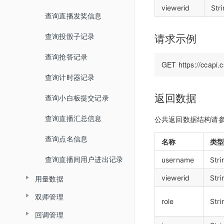
查询文档详情
查询分角色ASR结果
viewerid
Str
踢出人员
查询直播发奖信息
查询文档预览地址
查询直播场次列表
查询投骰子记录
请求示例
H5课件批量上传
查询账号背景图列表
查询抢答记录
批量上传在线文档
增加账号背景图片
查询计时器记录
删除账号背景图片
返回数据
查询小白板提交记录
查询直播汇总信息
公共返回数据结构请
查询点名信息
名称
类
查询直播间用户进出记录
username
Stri
viewerid
Stri
用量数据
双师管理
查询用量信息
role
Stri
回调管理
创建直播间