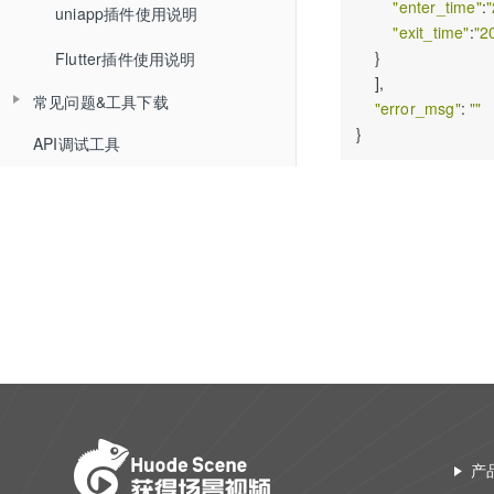
"enter_time"
:
"
uniapp插件使用说明
Web排麦组件化
回放相关API
"exit_time"
:
"2
    }

Flutter插件使用说明
Web聊天组件化
自动登录相关API
    ],

常见问题&工具下载
Web文档组件化
"error_msg"
: 
""
接口认证相关API
API调试工具
常见问题
Web媒体组件化
THQS相关API
工具下载
Web SDK文件引用路径
文档库相关API
Web SDK更新记录
媒体库相关API
Web组件化demo下载地址
课堂数据统计API
计费查询API
回调地址相关API
双师对接流程
错误码说明
产