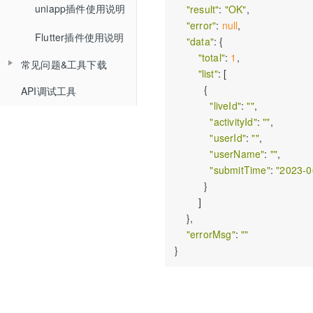
uniapp插件使用说明
Web排麦组件化
"result"
: 
"OK"
,

回放相关API
"error"
: 
null
,

Flutter插件使用说明
Web聊天组件化
自动登录相关API
"data"
: {

"total"
: 
1
,

常见问题&工具下载
Web文档组件化
接口认证相关API
"list"
: [

          {

API调试工具
常见问题
Web媒体组件化
THQS相关API
"liveId"
: 
""
,

工具下载
"activityId"
: 
""
,

Web SDK文件引用路径
文档库相关API
"userId"
: 
""
,

Web SDK更新记录
"userName"
: 
""
,

媒体库相关API
"submitTime"
: 
"2023-0
Web组件化demo下载地址
课堂数据统计API
          }

        ]

计费查询API
    },

"errorMsg"
: 
""
回调地址相关API
双师对接流程
错误码说明