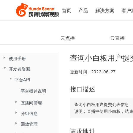
首页
产品
解决方案
客户
云点播
云直播
查询小白板用户提
使用手册
开发者资源
控制台操作手册
更新时间：2023-06-27
平台API
直播间管理
云课堂Web端用户使用手册
接口描述
云课堂App端用户使用手册
数据总览
产品简介
平台概述说明
创建直播间
产品发版记录
产品简介
监课管理
直播间管理
角色介绍
直播间设置
查询小白板用户提交列表信息

发版记录
分组信息
云盘管理
角色介绍
监课列表
创建直播间
登录与准备
链接获取
回放管理
查询分组场次列表
文档库
登录
直播间日志
更新直播间
主界面介绍
回放查看
请求地址