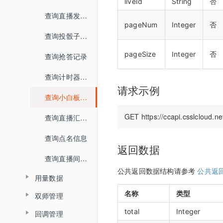
查询文档详情
liveId
String
否
查询分角色ASR结果
踢出人员
查询直播发奖信息
查询文档预览地址
pageNum
Integer
否
查询直播场次列表
查询投骰子记录
H5课件批量上传
查询账号背景图列表
pageSize
Integer
否
查询抢答记录
批量上传在线文档
增加账号背景图片
查询计时器记录
请求示例
删除账号背景图片
查询小白板提交记录
查询直播汇总信息
查询点名信息
返回数据
查询直播间用户进出记录
公共返回数据结构请参考
公共返
用量数据
名称
类型
双师管理
查询用量信息
total
Integer
回调管理
创建直播间