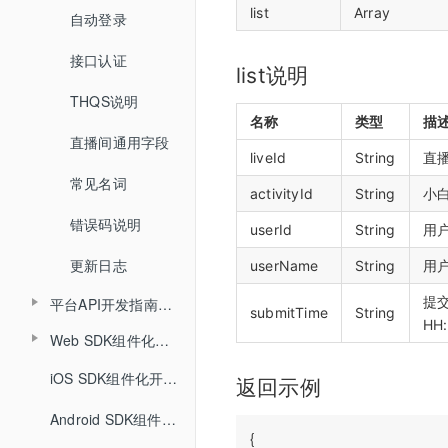
list
Array
自动登录
开始结束直播
更新直播间
接口认证
登录退出
查询直播间信息
list说明
THQS说明
视频转码
创建登录sessionId
名称
类型
描
直播间通用字段
文档转码
说明
liveId
String
直播
常见名词
回放
activityId
String
小白
错误码说明
课堂数据统计
userId
String
用户
更新日志
userName
String
用
提交
平台API开发指南（旧版本）
submitTime
String
HH
Web SDK组件化开发指南
API概述
Web SDK组件化快速集成文档
iOS SDK组件化开发指南
小班课管理API
返回示例
Web SDK音视频API文档
Android SDK组件化开发指南
聊天相关API
{
