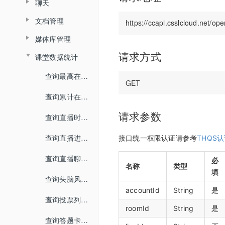
聊天
查询普通合流回放列表
查询分组列表详情
媒体库
界面介绍
查询直播间信息
教室功能介绍
数据统计
文档管理
查询聊天信息
查询全景合流回放列表
导入预设分组名单
开发者中心
教室功能介绍
创建登录sessionId
音视频设置
媒体库管理
文档上传
查询普通合流回放信息
用量统计
密钥管理
查询直播间登录链接
状态监控
请求方式
课堂数据统计
上传视频
删除文档
权限管理
服务概览
查询回放聊天信息
回调配置
查询直播间自动登录链接
查询最高在线人数
关联视频
查询账户文档列表
子用户管理
流量统计
查询视频播放链接
关闭直播间
查询累计在线人数
取消关联视频
查询直播间文档列表
操作记录
空间统计
查询MP4回放视频信息
开始直播
请求参数
查询直播时长信息
删除直播间关联视频
关联文档
已删用户
音频转写
添加删除回放任务
结束直播
查询直播进出记录
接口统一权限认证请参考
THQS
设置暖场视频
取消文档关联
云课堂时长统计
添加根据直播删除回放任务
查询直播间列表
查询直播聊天记录
取消暖场视频设置
必
设置预习课件
名称
类型
回放重制
查询回放观看统计时长
填
切换合流布局
查询头脑风暴信息
查询直播间关联视频列表
查询文档下载地址
查询视频详细信息
accountId
String
是
查询直播间人员列表
查询投票列表信息
文档名称重命名
roomId
String
是
提交分角色ASR任务
查询直播状态
查询答题卡信息