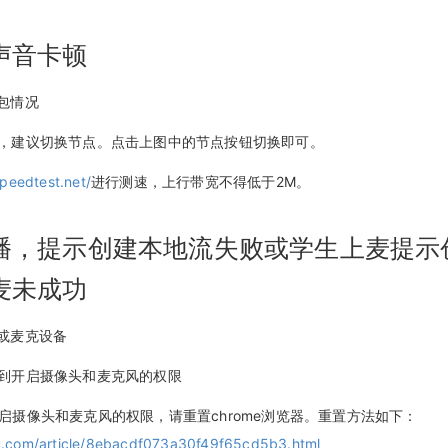
声音卡顿
丢包情况
严重，建议切换节点。点击上图中的节点按钮切换即可。
peedtest.net/
进行测速，上行带宽不得低于2M。
播，提示创建本地流失败或学生上麦提示
麦未成功
头或麦克设备
获取到开启摄像头和麦克风的权限
开启摄像头和麦克风的权限，请重置chrome浏览器。重置方法如下：
du.com/article/8ebacdf073a30f49f65cd5b3.html