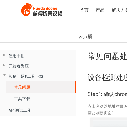
首页
产品
解决方
云点播
常见问题
使用手册
开发者资源
控制台操作手册
常见问题&工具下载
云课堂Web端用户使用手册
平台API
直播间管理
设备检测处
云课堂App端用户使用手册
平台API开发指南（旧版本）
常见问题
数据总览
产品简介
平台概述说明
创建直播间
Step1: 确认c
产品发版记录
Web SDK组件化开发指南
产品简介
API概述
监课管理
直播间管理
工具下载
角色介绍
直播间设置
点击浏览器地址栏最左
iOS SDK组件化开发指南
发版记录
Web SDK组件化快速集成文档
分组信息
云盘管理
角色介绍
小班课管理API
监课列表
创建直播间
API调试工具
登录与准备
链接获取
需要刷新页面）
回放管理
Android SDK组件化开发指南
Web SDK音视频API文档
查询分组场次列表
文档库
登录
聊天相关API
直播间日志
更新直播间
主界面介绍
回放查看