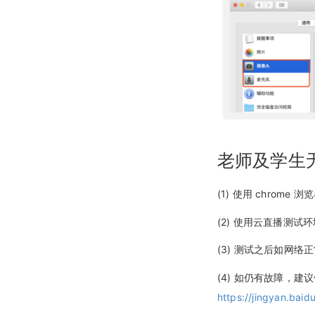
查询文档详情
查询分角色ASR结果
错误码说明
课堂数据统计
更新日志
踢出人员
查询直播发奖信息
查询文档预览地址
更新日志
查询直播场次列表
查询投骰子记录
H5课件批量上传
查询账号背景图列表
查询抢答记录
批量上传在线文档
增加账号背景图片
查询计时器记录
删除账号背景图片
查询小白板提交记录
老师及学生
查询直播汇总信息
(1) 使用 chrome
查询点名信息
(2) 使用云直播测
查询直播间用户进出记录
(3) 测试之后如网
(4) 如仍有故障，建议
https://jingyan.ba