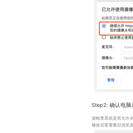
聊天
查询普通合流回放列表
uniapp插件使用说明
Web排麦组件化
查询分组列表详情
媒体库
界面介绍
回放相关API
查询直播间信息
教室功能介绍
数据统计
文档管理
查询聊天信息
查询全景合流回放列表
Flutter插件使用说明
Web聊天组件化
导入预设分组名单
开发者中心
教室功能介绍
自动登录相关API
创建登录sessionId
音视频设置
媒体库管理
文档上传
查询普通合流回放信息
用量统计
Web文档组件化
密钥管理
接口认证相关API
查询直播间登录链接
状态监控
课堂数据统计
上传视频
删除文档
权限管理
服务概览
查询回放聊天信息
Web媒体组件化
回调配置
THQS相关API
查询直播间自动登录链接
用量数据
查询最高在线人数
关联视频
查询账户文档列表
子用户管理
流量统计
查询视频播放链接
Web SDK文件引用路径
文档库相关API
关闭直播间
双师管理
查询用量信息
查询累计在线人数
取消关联视频
查询直播间文档列表
操作记录
空间统计
查询MP4回放视频信息
Web SDK更新记录
回调管理
媒体库相关API
开始直播
创建直播间
查询直播时长信息
删除直播间关联视频
关联文档
已删用户
音频转写
添加删除回放任务
Web组件化demo下载地址
自动登录
开始结束直播
课堂数据统计API
结束直播
更新直播间
查询直播进出记录
设置暖场视频
取消文档关联
云课堂时长统计
添加根据直播删除回放任务
接口认证
登录退出
计费查询API
查询直播间列表
查询直播间信息
查询直播聊天记录
取消暖场视频设置
设置预习课件
回放重制
查询回放观看统计时长
THQS说明
视频转码
回调地址相关API
切换合流布局
创建登录sessionId
Step2: 确认电
查询头脑风暴信息
查询直播间关联视频列表
查询文档下载地址
查询视频详细信息
直播间通用字段
文档转码
双师对接流程
查询直播间人员列表
说明
查询投票列表信息
请检查系统是否允许浏览
文档名称重命名
提交分角色ASR任务
修改后需要重启浏览
常见名词
回放
错误码说明
查询直播状态
查询答题卡信息