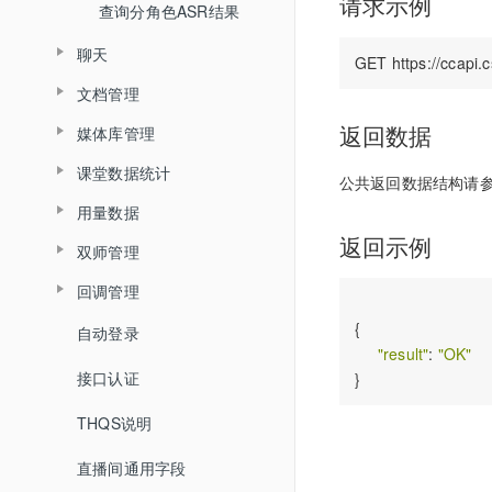
请求示例
查询分角色ASR结果
踢出人员
聊天
查询直播场次列表
文档管理
查询聊天信息
查询账号背景图列表
媒体库管理
返回数据
文档上传
增加账号背景图片
课堂数据统计
上传视频
删除文档
公共返回数据结构请
删除账号背景图片
用量数据
查询最高在线人数
关联视频
查询账户文档列表
返回示例
双师管理
查询用量信息
查询累计在线人数
取消关联视频
查询直播间文档列表
回调管理
创建直播间
查询直播时长信息
删除直播间关联视频
关联文档
{

自动登录
开始结束直播
更新直播间
查询直播进出记录
"result"
: 
"OK"
设置暖场视频
取消文档关联
接口认证
登录退出
查询直播间信息
查询直播聊天记录
取消暖场视频设置
设置预习课件
THQS说明
视频转码
创建登录sessionId
查询头脑风暴信息
查询直播间关联视频列表
查询文档下载地址
直播间通用字段
文档转码
说明
查询投票列表信息