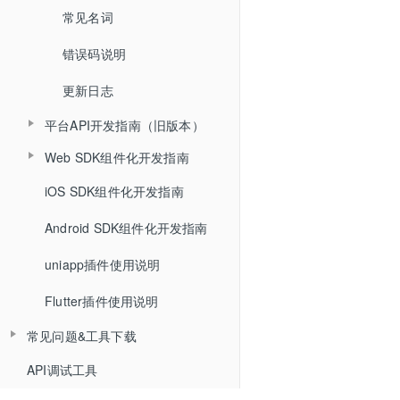
文档名称重命名
常见名词
回放
查询答题卡信息
查询文档详情
错误码说明
课堂数据统计
查询直播发奖信息
查询文档预览地址
更新日志
查询投骰子记录
H5课件批量上传
平台API开发指南（旧版本）
查询抢答记录
批量上传在线文档
Web SDK组件化开发指南
API概述
查询计时器记录
iOS SDK组件化开发指南
Web SDK组件化快速集成文档
小班课管理API
查询小白板提交记录
Android SDK组件化开发指南
Web SDK音视频API文档
聊天相关API
查询直播汇总信息
uniapp插件使用说明
Web排麦组件化
回放相关API
查询点名信息
Flutter插件使用说明
Web聊天组件化
自动登录相关API
查询直播间用户进出记录
常见问题&工具下载
Web文档组件化
接口认证相关API
API调试工具
常见问题
Web媒体组件化
THQS相关API