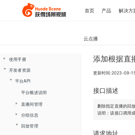
首页
产品
解决方
云点播
添加根据直
使用手册
开发者资源
控制台操作手册
更新时间:2023-09-1
云课堂Web端用户使用手册
平台API
直播间管理
接口描述
云课堂App端用户使用手册
数据总览
产品简介
平台概述说明
创建直播间
产品发版记录
产品简介
监课管理
直播间管理
角色介绍
直播间设置
删除指定直播的回放
发版记录
分组信息
云盘管理
角色介绍
监课列表
创建直播间
登录与准备
链接获取
回放管理
查询分组场次列表
文档库
登录
直播间日志
更新直播间
主界面介绍
回放查看
请求地址