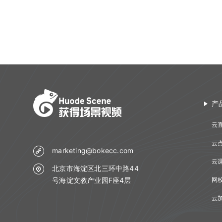
工具下载
Web SDK文件引用路径
文档库相关API
Web SDK更新记录
媒体库相关API
Web组件化demo下载地址
课堂数据统计API
计费查询API
回调地址相关API
产
双师对接流程
云
错误码说明
云
更新日志
marketing@bokecc.com
云
北京市海淀区北三环中路44
号海淀文教产业园F座4层
网
云