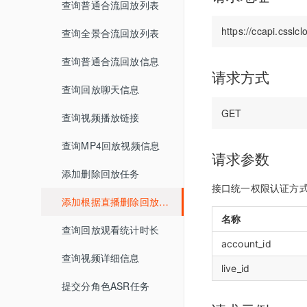
查询普通合流回放列表
查询分组列表详情
媒体库
界面介绍
查询直播间信息
教室功能介绍
数据统计
查询全景合流回放列表
导入预设分组名单
开发者中心
教室功能介绍
创建登录sessionId
音视频设置
查询普通合流回放信息
用量统计
密钥管理
查询直播间登录链接
状态监控
请求方式
权限管理
服务概览
查询回放聊天信息
回调配置
查询直播间自动登录链接
子用户管理
流量统计
查询视频播放链接
关闭直播间
操作记录
空间统计
查询MP4回放视频信息
开始直播
请求参数
已删用户
音频转写
添加删除回放任务
结束直播
接口统一权限认证方
云课堂时长统计
添加根据直播删除回放任务
查询直播间列表
名称
回放重制
查询回放观看统计时长
切换合流布局
account_id
查询视频详细信息
查询直播间人员列表
live_id
提交分角色ASR任务
查询直播状态