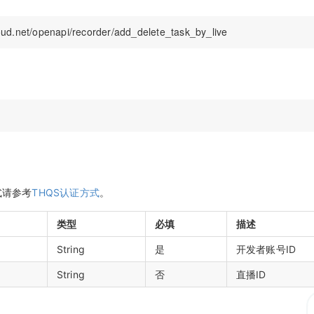
式请参考
THQS认证方式
。
类型
必填
描述
String
是
开发者账号ID
String
否
直播ID