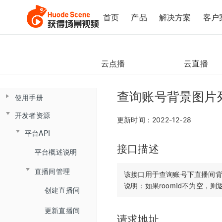
首页
产品
解决方案
客户
云点播
云直播
查询账号背景图片
使用手册
开发者资源
控制台操作手册
更新时间：2022-12-28
平台API
直播间管理
云课堂Web端用户使用手册
接口描述
云课堂App端用户使用手册
数据总览
产品简介
平台概述说明
创建直播间
产品发版记录
产品简介
监课管理
直播间管理
角色介绍
直播间设置
该接口用于查询账号下直播间背
发版记录
云盘管理
角色介绍
监课列表
创建直播间
登录与准备
链接获取
文档库
登录
直播间日志
更新直播间
主界面介绍
回放查看
请求地址