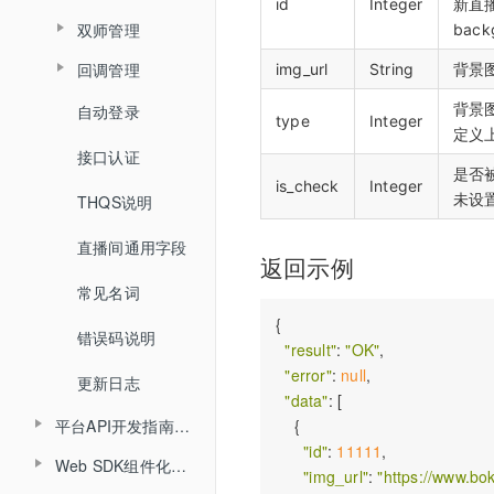
查询账户文档列表
id
Integer
新直
查询视频播放链接
双师管理
bac
查询用量信息
查询累计在线人数
取消关联视频
查询直播间文档列表
查询MP4回放视频信息
回调管理
img_url
String
背景
创建直播间
查询直播时长信息
删除直播间关联视频
关联文档
添加删除回放任务
背景
自动登录
开始结束直播
更新直播间
type
Integer
查询直播进出记录
设置暖场视频
定义
取消文档关联
添加根据直播删除回放任务
接口认证
登录退出
查询直播间信息
查询直播聊天记录
是否
取消暖场视频设置
设置预习课件
is_check
Integer
查询回放观看统计时长
未设
THQS说明
视频转码
创建登录sessionId
查询头脑风暴信息
查询直播间关联视频列表
查询文档下载地址
查询视频详细信息
直播间通用字段
文档转码
说明
查询投票列表信息
返回示例
文档名称重命名
提交分角色ASR任务
常见名词
回放
查询答题卡信息
查询文档详情
{

查询分角色ASR结果
错误码说明
课堂数据统计
"result"
: 
"OK"
,

查询直播发奖信息
查询文档预览地址
"error"
: 
null
,

更新日志
查询投骰子记录
"data"
: [

H5课件批量上传
平台API开发指南（旧版本）
    {

查询抢答记录
"id"
: 
11111
,

批量上传在线文档
Web SDK组件化开发指南
API概述
"img_url"
: 
"https://www.bo
查询计时器记录