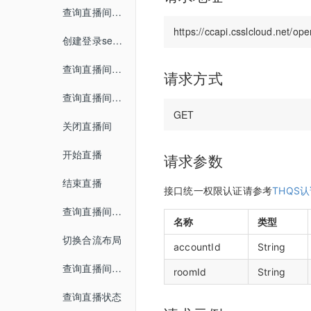
媒体库
界面介绍
查询直播间信息
教室功能介绍
数据统计
开发者中心
教室功能介绍
创建登录sessionId
音视频设置
用量统计
密钥管理
查询直播间登录链接
状态监控
请求方式
权限管理
服务概览
回调配置
查询直播间自动登录链接
子用户管理
流量统计
关闭直播间
操作记录
空间统计
开始直播
请求参数
已删用户
音频转写
结束直播
接口统一权限认证请参考
THQS
云课堂时长统计
查询直播间列表
名称
类型
回放重制
切换合流布局
accountId
String
查询直播间人员列表
roomId
String
查询直播状态