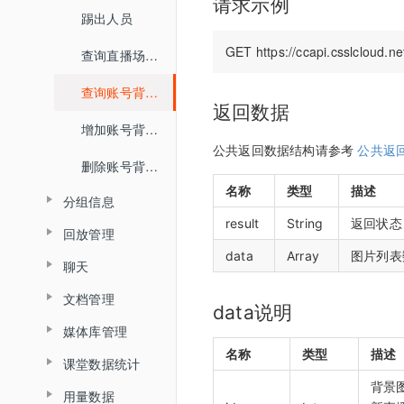
请求示例
踢出人员
查询直播场次列表
查询账号背景图列表
返回数据
增加账号背景图片
公共返回数据结构请参考
公共返
删除账号背景图片
名称
类型
描述
分组信息
result
String
返回状态，
回放管理
查询分组场次列表
data
Array
图片列表
聊天
查询普通合流回放列表
查询分组列表详情
文档管理
查询聊天信息
查询全景合流回放列表
导入预设分组名单
data说明
媒体库管理
文档上传
查询普通合流回放信息
名称
类型
描述
课堂数据统计
上传视频
删除文档
查询回放聊天信息
背景
用量数据
查询最高在线人数
关联视频