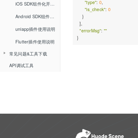
"type"
: 
0
,

Web SDK组件化快速集成文档
iOS SDK组件化开发指南
小班课管理API
"is_check"
: 
0
查询小白板提交记录
Web SDK音视频API文档
Android SDK组件化开发指南
    }

聊天相关API
  ],

查询直播汇总信息
uniapp插件使用说明
Web排麦组件化
回放相关API
"errorMsg"
: 
""
查询点名信息
Flutter插件使用说明
Web聊天组件化
自动登录相关API
查询直播间用户进出记录
常见问题&工具下载
Web文档组件化
接口认证相关API
API调试工具
常见问题
Web媒体组件化
THQS相关API
工具下载
Web SDK文件引用路径
文档库相关API
Web SDK更新记录
媒体库相关API
Web组件化demo下载地址
课堂数据统计API
计费查询API
回调地址相关API